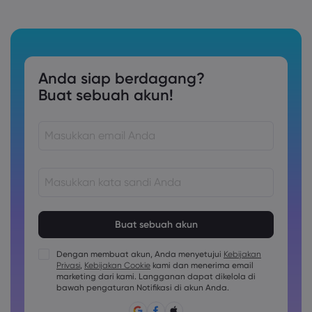
Anda siap berdagang?
Buat sebuah akun!
Kata sandi harus terdiri dari 8 hingga 15 karakter
Kata sandi harus berisi setidaknya 1 karakter numerik
Kata sandi harus berisi setidaknya 1 karakter huruf besar
Dengan membuat akun, Anda menyetujui
Kebijakan
Privasi
,
Kebijakan Cookie
kami dan menerima email
Kata sandi harus berisi setidaknya 1 karakter huruf kecil
marketing dari kami. Langganan dapat dikelola di
Sandi harus berisi ~!@#£%^&amp;*()_-+=:;&lt;&gt;{,[]?,.
bawah pengaturan Notifikasi di akun Anda.
Kata sandi tidak boleh berupa hal yang umum digunakan