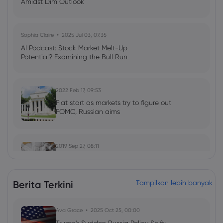
Amidst Dim Outlook
Sophia Claire
2025 Jul 03, 07:35
AI Podcast: Stock Market Melt-Up
Potential? Examining the Bull Run
2022 Feb 17, 09:53
Flat start as markets try to figure out
FOMC, Russian aims
2019 Sep 27, 08:11
European equities rally as euro, pound
crack lower
Berita Terkini
Tampilkan lebih banyak
Ava Grace
2025 Oct 25, 00:00