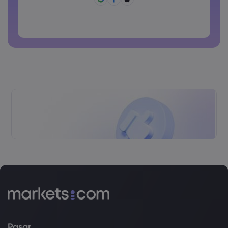
Kata sandi tidak boleh berisi karakter non-latin
Kata sandi tidak boleh berisi spasi
Pasar