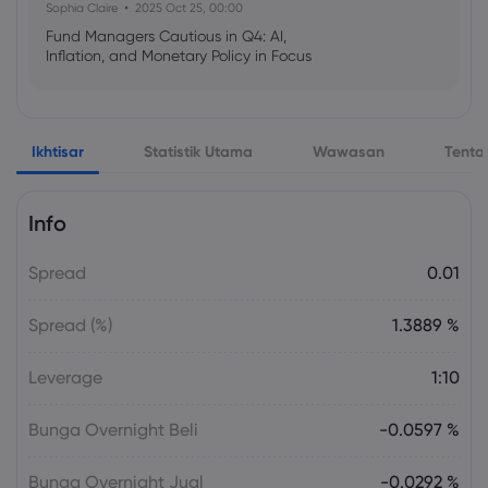
Sophia Claire
2025 Oct 25, 00:00
Fund Managers Cautious in Q4: AI,
Inflation, and Monetary Policy in Focus
Emma Rose
2025 Oct 25, 00:00
Ikhtisar
Statistik Utama
Wawasan
Tenta
US Government Shutdown Threatens
October Inflation Data Release
Info
Sophia Claire
2025 Oct 24, 00:00
Spread
0.01
US-EU Relations: Russia Sanctions Unite
Despite Trade Tensions
Spread (%)
1.3889 %
Emma Rose
2025 Oct 24, 00:00
Leverage
1:10
BOJ Warns of Japan Stock Market
Overheating, U.S. Trade Policy Risk
Bunga Overnight Beli
-0.0597 %
Bunga Overnight Jual
-0.0292 %