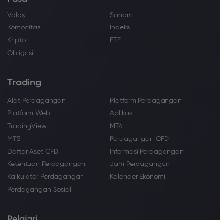
Valas
Saham
Komoditas
Indeks
Kripto
ETF
Obligasi
Trading
Alat Perdagangan
Platform Perdagangan
Platform Web
Aplikasi
TradingView
MT4
MT5
Perdagangan CFD
Daftar Aset CFD
Informasi Perdagangan
Ketentuan Perdagangan
Jam Perdagangan
Kalkulator Perdagangan
Kalender Ekonomi
Perdagangan Sosial
Pelajari