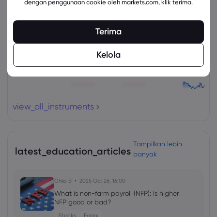
dengan penggunaan cookie oleh markets.com, klik terima.
Aset
Jual
Beli
Ubah (%)
Terima
Kelola
view_all_instruments
Tampilkan lebih
latest_education_articles
banyak
Ghko B
2025 Oct 26, 16:00
What is non-farm payroll (NFP): Is higher
NFP good or bad?
Stocks
Forex