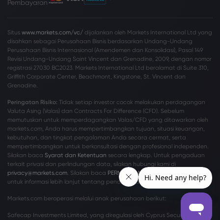
Pembayaran
Situs
www.markets.com/vc/
dijalankan oleh Markets International Ltd yang
disahkan sebagai Perusahaan Bisnis berdasarkan Undang-Undang
Perusahaan Bisnis Internasional (Amendemen dan Konsolidasi), Pasal 149
Revisi Undang-Undang Saint Vincent dan Grenadine, 2009, dengan nomor
registrasi 27030 BC2023. Markets International Ltd beralamat di Suite 310,
Griffith Corporate Center, Beachmont, Kingstone, St. Vincent dan
Grenadine.
Peringatan Risiko:
Tidak setiap investor cocok melakukan perdagangan
Valuta Asing (Valas) dan Contracts For Difference (CFD). Sebelum
memutuskan untuk memperdagangkan Valas/CFD yang ditawarkan oleh
markets.com, Anda harus mempertimbangkan tujuan, situasi keuangan,
kebutuhan, dan tingkat pengalaman Anda secara cermat, serta
mempertimbangkan untuk berkonsultasi dengan profesional independen.
Silakan baca
Syarat dan Ketentuan
secara lengkap. Untuk pengaduan
terkait privasi dan perlindungan data, silakan hubungi kami di
privacy@markets.com
. Silakan baca
PERNYATAAN KEBIJAKAN PRIVASI
kami
untuk informasi lebih lanjut tentang penanganan data pribadi.
Markets.com beroperasi melalui anak perusahaan berikut:
Safecap Investments Limited, yang diregulasi oleh Cyprus Securities and