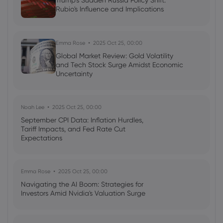
Trump's Sudden Russia Policy Shift:
Rubio's Influence and Implications
Emma Rose
2025 Oct 25, 00:00
Global Market Review: Gold Volatility
and Tech Stock Surge Amidst Economic
Uncertainty
Noah Lee
2025 Oct 25, 00:00
September CPI Data: Inflation Hurdles,
Tariff Impacts, and Fed Rate Cut
Expectations
Emma Rose
2025 Oct 25, 00:00
Navigating the AI Boom: Strategies for
Investors Amid Nvidia's Valuation Surge