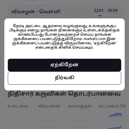
22:01 - 20:59
வியாழன் - வெள்ளி
ஞாயிறு - திங்கள்
22:01 - 20:59
நேரடி அரட்டை ஆதரவை வழங்குவது, உங்களுக்குப்
பிடிக்கும் என்று நாங்கள் நினைக்கும் உள்ளடக்கத்தைக்
காண்பிப்பது போன்றவற்றைச் செய்ய நாங்கள்
குக்கீகளைப் பயன்படுத்துகிறோம். markets.com இன்
திங்கள் - செவ்வாய்
22:01 - 20:59
குக்கீகளைப் பயன்படுத்த விரும்பினால், 'ஏற்கிறேன்'
என்பதைக் கிளிக் செய்யவும்.
செவ்வாய் - புதன்
22:01 - 20:59
ஏற்கிறேன்
புதன் - வியாழன்
22:01 - 20:59
நிர்வகி
நிதிசார் கருவிகள் தொடர்பானவை
உடைமை
விற்பனை
வாங்குதல்
கட்டணம் (%)