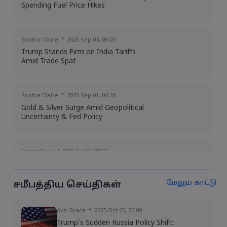
Spending Fuel Price Hikes
Sophia Claire
2025 Sep 03, 06:20
Trump Stands Firm on India Tariffs
Amid Trade Spat
Sophia Claire
2025 Sep 01, 06:20
Gold & Silver Surge Amid Geopolitical
Uncertainty & Fed Policy
Emma Rose
2025 Jul 03, 08:35
US Economy on Stagflation Watch:
Apollo Global Management's Outlook
மேலும் காட்டு
சமீபத்திய செய்திகள்
Ava Grace
2025 Jul 03, 08:35
Ava Grace
2025 Oct 25, 00:00
AI Podcast: Fresh Insights on Fed Rate
Trump's Sudden Russia Policy Shift: