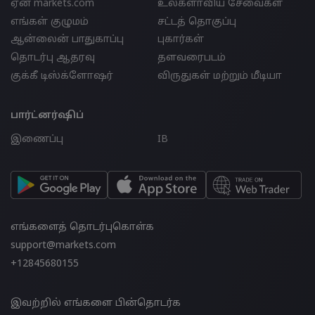
ஏன் markets.com
உலகளாவிய சேவைகள்
எங்கள் குழுமம்
சட்டத் தொகுப்பு
ஆன்லைன் பாதுகாப்பு
புகார்கள்
தொடர்பு ஆதரவு
தளவரைபடம்
குக்கீ டிஸ்க்ளோஷர்
விருதுகள் மற்றும் மீடியா
பார்ட்னர்ஷிப்
இணைப்பு
IB
எங்களைத் தொடர்புகொள்க
support@markets.com
+12845680155
இவற்றில் எங்களை பின்தொடர்க