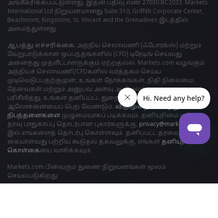
அங்கீகரிக்கப்பட்டுள்ளது. இதன் பதிவு எண் 27030 BC2023. Markets
International Ltd நிறுவனமானது Suite 310, Griffith Corporate Center,
Beachmont, Kingstone, St. Vincent and the Grenadines இடத்தில்
அமைந்துள்ளது.
ஆபத்து எச்சரிக்கை:
அந்நிய செலாவணி (ஃபோரக்ஸ்) மற்றும்
வேறுபாடுக்கான ஒப்பந்தங்களில் (CFD) டிரேடிங் செய்வது
அனைத்து முதலீட்டாளருக்கும் ஏற்றதல்ல. Markets.com வழங்கும்
அந்நியச் செலாவணி/CFDகளில் வர்த்தகம் செய்ய
முடிவெடுப்பதற்குமுன், உங்கள் நோக்கங்கள், நிதி நிலைமை,
தேவைகள் மற்றும் அனுபவ அளவு ஆகியவற்றைக் கவனமாகப்
பரிசீலித்து, உங்கள் தனிப்பட்ட துறைசார் நிபுணரின்
ஆலோசனையைப் பெற வேண்டும்.
விதிமுறைகள் மற்றும்
நிபந்தனைகளை
முழுமையாகப் படிக்கவும். தனியுரிமை மற்றும்
தரவு பாதுகாப்பு தொடர்பான புகார்களுக்கு,
privacy@markets.com
இல் எங்களைத் தொடர்பு கொள்ளவும். தனிப்பட்ட தரவைக்
கையாள்வது பற்றிய கூடுதல் தகவலுக்கு, எங்கள்
தனியுரிமைக்
கொள்க
ையை வாசிக்கவும்.
Markets.com பின்வரும் துணை நிறுவனங்கள் மூலம்
செயல்படுகிறது:
Safecap முதலீடுகள் லிமிடெட் சைப்ரஸ் பத்திரங்கள் மற்றும்
பரிவர்த்தனை ஆணையத்தால் ("CySEC") உரிமம் எண். 092/08.
SAFECAP சைப்ரஸ் குடியரசில் நிறுவனத்தின் எண் ε186196 இன் கீழ்