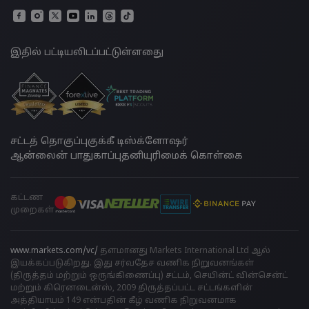
இதில் பட்டியலிடப்பட்டுள்ளதுை
சட்டத் தொகுப்பு
குக்கீ டிஸ்க்ளோஷர்
ஆன்லைன் பாதுகாப்பு
தனியுரிமைக் கொள்கை
கட்டண
முறைகள்
www.markets.com/vc/
தளமானது Markets International Ltd ஆல்
இயக்கப்படுகிறது. இது சர்வதேச வணிக நிறுவனங்கள்
(திருத்தம் மற்றும் ஒருங்கிணைப்பு) சட்டம், செயின்ட் வின்சென்ட்
மற்றும் கிரெனடைன்ஸ், 2009 திருத்தப்பட்ட சட்டங்களின்
அத்தியாயம் 149 என்பதின் கீழ் வணிக நிறுவனமாக