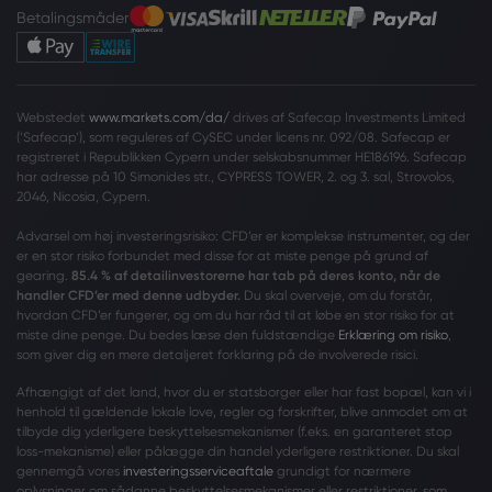
Betalingsmåder
Webstedet
www.markets.com/da/
drives af Safecap Investments Limited
(‘Safecap’), som reguleres af CySEC under licens nr. 092/08. Safecap er
registreret i Republikken Cypern under selskabsnummer HE186196. Safecap
har adresse på 10 Simonides str., CYPRESS TOWER, 2. og 3. sal, Strovolos,
2046, Nicosia, Cypern.
Advarsel om høj investeringsrisiko: CFD’er er komplekse instrumenter, og der
er en stor risiko forbundet med disse for at miste penge på grund af
gearing.
85.4 % af detailinvestorerne har tab på deres konto, når de
handler CFD’er med denne udbyder.
Du skal overveje, om du forstår,
hvordan CFD’er fungerer, og om du har råd til at løbe en stor risiko for at
miste dine penge. Du bedes læse den fuldstændige
Erklæring om risiko
,
som giver dig en mere detaljeret forklaring på de involverede risici.
Afhængigt af det land, hvor du er statsborger eller har fast bopæl, kan vi i
henhold til gældende lokale love, regler og forskrifter, blive anmodet om at
tilbyde dig yderligere beskyttelsesmekanismer (f.eks. en garanteret stop
loss-mekanisme) eller pålægge din handel yderligere restriktioner. Du skal
gennemgå vores
investeringsserviceaftale
grundigt for nærmere
oplysninger om sådanne beskyttelsesmekanismer eller restriktioner, som