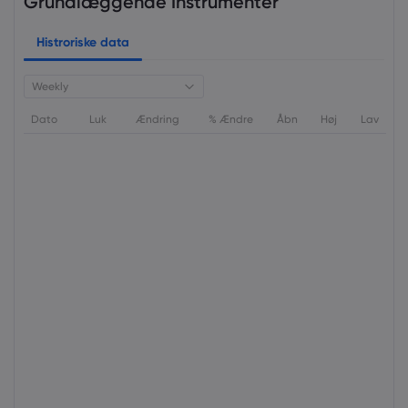
Grundlæggende Instrumenter
Histroriske data
Weekly
Dato
Luk
Ændring
% Ændre
Åbn
Høj
Lav