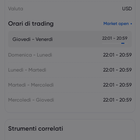
Forex
Indici
Valuta
USD
Orari di trading
Market open
Markets.com Support Team
2025 Jul 05, 21:00
La prossima settimana: l'attenzione
22:01 - 20:59
Giovedi - Venerdì
della politica monetaria si sposta sulla
RBA e sulla RBNZ
Forex
Indici
Domenica - Lunedì
22:01 - 20:59
Lunedì - Martedì
22:01 - 20:59
Martedì - Mercoledì
22:01 - 20:59
Mercoledì - Giovedi
22:01 - 20:59
Strumenti correlati