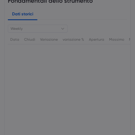
Fondamentali dello strumento
Dati storici
Weekly
Data
Chiudi
Variazione
variazione %
Apertura
Massimo
Min