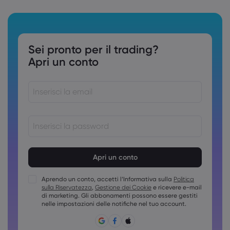
Sei pronto per il trading?
Apri un conto
Le password devono essere comprese tra 8 e 15 caratteri
Le password devono contenere almeno 1 carattere
numerico
Aprendo un conto, accetti l’Informativa sulla
Politica
Le password devono contenere almeno una maiuscola
sulla Riservatezza
,
Gestione dei Cookie
e ricevere e-mail
Le password devono contenere almeno una minuscola
di marketing. Gli abbonamenti possono essere gestiti
nelle impostazioni delle notifiche nel tuo account.
La password deve contenere ~!@#£%^&amp;*()_-
+=:;&lt;&gt;{,[]?,.
Non è possibile usare password comuni