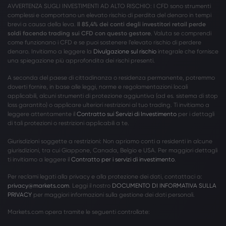
AVVERTENZA SUGLI INVESTIMENTI AD ALTO RISCHIO: I CFD sono strumenti
complessi e comportano un elevato rischio di perdita del denaro in tempi
brevi a causa della leva.
Il 85,4% dei conti degli investitori retail perde
soldi facendo trading sui CFD con questo gestore
. Valuta se comprendi
come funzionano i CFD e se puoi sostenere l’elevato rischio di perdere
denaro. Invitiamo a leggere la
Divulgazione sul rischio
integrale che fornisce
una spiegazione più approfondita dei rischi presenti.
A seconda del paese di cittadinanza o residenza permanente, potremmo
doverti fornire, in base alle leggi, norme e regolamentazioni locali
applicabili, alcuni strumenti di protezione aggiuntiva (ad es. sistema di stop
loss garantito) o applicare ulteriori restrizioni al tuo trading. Ti invitiamo a
leggere attentamente il
Contratto sui Servizi di Investimento
per i dettagli
di tali protezioni o restrizioni applicabili a te.
Giurisdizioni soggette a restrizioni: Non apriamo conti a residenti in alcune
giurisdizioni, tra cui Giappone, Canada, Belgio e USA. Per maggiori dettagli
ti invitiamo a leggere il
Contratto per i servizi di investimento
.
Per reclami legati alla privacy e alla protezione dei dati, contattaci a:
privacy@markets.com
. Leggi il nostro
DOCUMENTO DI INFORMATIVA SULLA
PRIVACY
per maggiori informazioni sulla gestione dei dati personali.
Markets.com opera tramite le seguenti controllate: