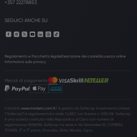
+357 22278853
SEGUICI ANCHE SU
Regolamento e Pacchetto legale
Descrizione dei cookie
Sicurezza online
Informativa sulla privacy
Metodi di pagamento
Il dominio
www.markets.com/it/
è gestito da Safecap Investments Limited
(”Safecap”) è regolamentata dalla CySEC con licenza n. 092/08. Safecap
è una società costituita nella Repubblica di Cipro con numero di
registrazione HE186196. Safecap ha sede in Via Simonides 10, CYPRESS
TOWER, 2° e 3° piano, Strovolos, 2046, Nicosia, Cipro.