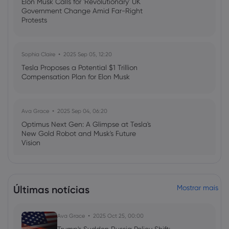
Elon Musk Calls for 'Revolutionary' UK
Government Change Amid Far-Right
Protests
Sophia Claire
2025 Sep 05, 12:20
Tesla Proposes a Potential $1 Trillion
Compensation Plan for Elon Musk
Ava Grace
2025 Sep 04, 06:20
Optimus Next Gen: A Glimpse at Tesla's
New Gold Robot and Musk's Future
Vision
Emma Rose
2025 Jul 03, 08:35
Últimas notícias
Mostrar mais
US Economy on Stagflation Watch:
Apollo Global Management's Outlook
Ava Grace
2025 Oct 25, 00:00