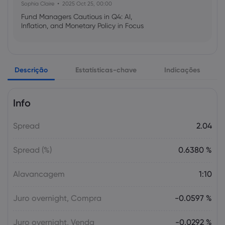
Sophia Claire
2025 Oct 25, 00:00
Fund Managers Cautious in Q4: AI,
Inflation, and Monetary Policy in Focus
Emma Rose
2025 Oct 25, 00:00
Descrição
Estatísticas-chave
Indicações
US Government Shutdown Threatens
October Inflation Data Release
Info
Sophia Claire
2025 Oct 24, 00:00
Spread
2.04
US-EU Relations: Russia Sanctions Unite
Despite Trade Tensions
Spread (%)
0.6380 %
Emma Rose
2025 Oct 24, 00:00
Alavancagem
1:10
BOJ Warns of Japan Stock Market
Overheating, U.S. Trade Policy Risk
Juro overnight, Compra
-0.0597 %
Juro overnight, Venda
-0.0292 %