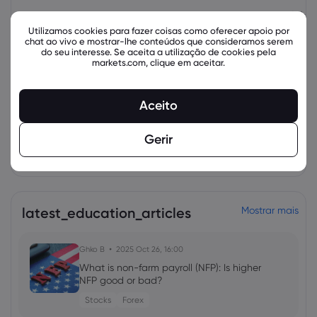
Ativo
Venda
Comprar
Alteração (%):
Utilizamos cookies para fazer coisas como oferecer apoio por
chat ao vivo e mostrar-lhe conteúdos que consideramos serem
do seu interesse. Se aceita a utilização de cookies pela
markets.com, clique em aceitar.
Aceito
Gerir
Instrumentos relacionados
latest_education_articles
Mostrar mais
Ghko B
2025 Oct 26, 16:00
What is non-farm payroll (NFP): Is higher
NFP good or bad?
Stocks
Forex