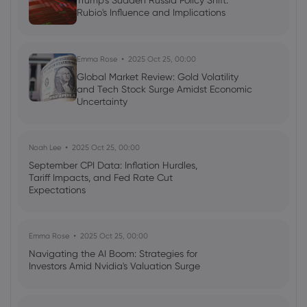
Trump's Sudden Russia Policy Shift:
Ava Grace
2025 Jul 03, 08:35
Rubio's Influence and Implications
AI Podcast: Fresh Insights on Fed Rate
Cut Timing - News in a New Way
Emma Rose
2025 Oct 25, 00:00
Global Market Review: Gold Volatility
and Tech Stock Surge Amidst Economic
Uncertainty
Noah Lee
2025 Oct 25, 00:00
September CPI Data: Inflation Hurdles,
Tariff Impacts, and Fed Rate Cut
Expectations
Emma Rose
2025 Oct 25, 00:00
Navigating the AI Boom: Strategies for
Investors Amid Nvidia's Valuation Surge