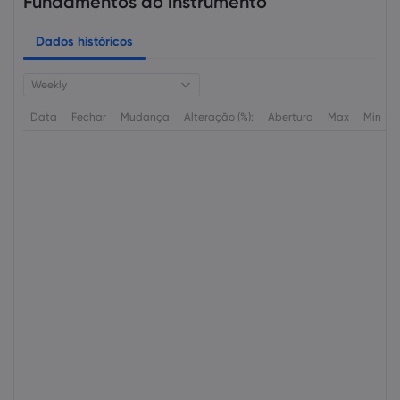
Fundamentos do instrumento
Dados históricos
Weekly
Data
Fechar
Mudança
Alteração (%):
Abertura
Max
Min