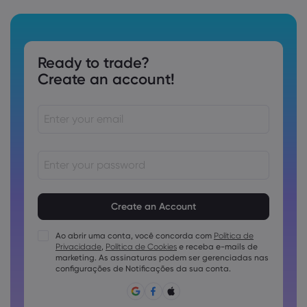
Ready to trade?
Create an account!
As senhas devem ter de 8 a 15 caracteres
As senhas devem conter pelo menos 1 caractere numérico
As senhas devem conter pelo menos 1 letra maiúscula
Ao abrir uma conta, você concorda com
Política de
Privacidade
,
Política de Cookies
e receba e-mails de
As senhas devem conter pelo menos 1 letra minúscula
marketing. As assinaturas podem ser gerenciadas nas
A senha deve conter ~!@#£%^e)_-+=:;&lt;&gt;{,[]?,.
configurações de Notificações da sua conta.
A senha não pode ser utilizada conjuntamente
A senha não pode conter caracteres não latinos