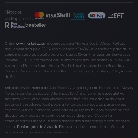
Métodos
de Pagamento
O site
www.markets.com
é operado pela Markets South Africa (Pty) Ltd
regulamentada pela FSCA sob a licença nº 46860 e licenciada para atuar
como mercado de balcão para derivados (Over-the-counter Derivatives
Provider – ODP), nos termos da Lei dos Mercados Financeiros nº 19 de 2012.
A sede da Markets South Africa (Pty) Ltd está localizada na Boundary
Place 18 Rivonia Road, Illovo Sandton, Joanesburgo, Gauteng, 2196, África
do Sul.
Aviso de Investimento de Alto Risco:
A Negociação no Mercado de Divisas
(Forex) e de Contratos por Diferenças (CFD) é altamente especulativa,
acarreta um nível de risco elevado e poderá não ser adequada para
todos os investidores. Você poderá ter perdas de todo ou parte do seu
capital investido. Portanto, você não deve especular com capital se não
dispuser de meios para cobri-los em caso de perda. Deverá ter
consciência dos riscos que estão associados à negociação com margem.
Leia a
Declaração de Aviso de Risco
para obter uma explicação mais
pormenorizada dos riscos envolvidos.