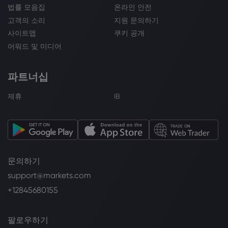
법률 모음집
온라인 안전
고객의 소리
지원 문의하기
사이트맵
쿠키 공개
어워드 및 미디어
파트너십
제휴
IB
문의하기
support@markets.com
+12845680155
팔로우하기