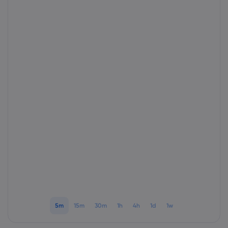
markets.com 소개
markets.com 이용
도움말 & 고객센
글로벌 서비스 제공
지원 문의하기
데이터 & 보안
그룹 소개
고객의 소리
온라인 안전
법률 모음집
어워드 및 미디어
쿠키 공개
법률 모음집
5m
15m
30m
1h
4h
1d
1w