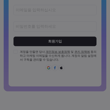
비밀번호는 8~15자 사이여야 합니다
비밀번호는 최소 1개의 숫자를 포함해야 합니다
비밀번호는 최소 1개의 대문자를 포함해야 합니다
계정을 만들면 당사
개인정보 보호정책
및
쿠키 정책에
동의
하고 마케팅 이메일을 수신하게 됩니다. 계정의 알림 설정에
비밀번호는 최소 1개의 소문자를 포함해야 합니다
서 구독을 관리할 수 있습니다.
비밀번호에 ~!@#£%^{,[]?,.가&*()_-+=:;&lt;&gt;반드시 포함되
어야 합니다
일반적으로 사용할 수 없는 비밀번호입니다
비밀번호에는 라틴 문자가 아닌 문자를 사용할 수 없습니다
비밀번호는 공백을 포함할 수 없습니다