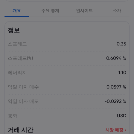
것인가? | Markets.com
개요
주요 통계
인사이트
소개
Laia Liu
2026 5월 09, 03:50
정보
2026년 최고의 CFD 브로커: Pepperstone,
markets.com, IG, Plus500, XTB |
스프레드
Markets.com
0.35
스프레드(%)
0.6094 %
Laia Liu
2026 5월 08, 07:55
2025년 DAX 지수 23% 급등: CFD로 DAX
레버리지
1:10
거래하는 법 | Markets.com
익일 이자 매수
-0.0597 %
Laia Liu
2026 5월 08, 04:50
익일 이자 매도
-0.0292 %
AI 주식 및 투자 기회: 투자하기 가장 좋은
AI 주식은 무엇일까요? | Markets.com
통화
USD
거래 시간
시장 폐장
Laia Liu
2026 5월 07, 10:30