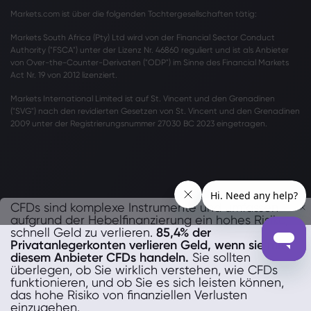
Markets.com ist über die folgenden Tochtergesellschaften tätig:
Markets South Africa (Pty) Ltd wird von der Financial Sector Conduct
Authority ("FSCA") unter der Lizenz Nr. 46860 reguliert und ist als Anbieter
von Over-the-Counter-Derivaten ("ODP") im Sinne des Financial Markets
Act Nr. 19 von 2012 lizenziert.
Markets International Limited ist auf St. Vincent und den Grenadinen
("SVG") nach den revidierten Gesetzen von St. Vincent und den Grenadinen
2009 unter der Registrierungsnummer 27030 BC 2023 eingetragen.
CFDs sind komplexe Instrumente und umfassen
aufgrund der Hebelfinanzierung ein hohes Risiko,
schnell Geld zu verlieren.
85,4% der
Privatanlegerkonten verlieren Geld, wenn sie mit
diesem Anbieter CFDs handeln.
Sie sollten
überlegen, ob Sie wirklich verstehen, wie CFDs
funktionieren, und ob Sie es sich leisten können,
das hohe Risiko von finanziellen Verlusten
einzugehen.