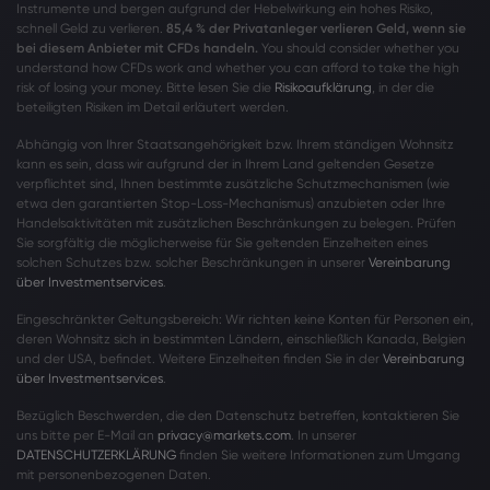
Instrumente und bergen aufgrund der Hebelwirkung ein hohes Risiko,
schnell Geld zu verlieren.
85,4 % der Privatanleger verlieren Geld, wenn sie
bei diesem Anbieter mit CFDs handeln.
You should consider whether you
understand how CFDs work and whether you can afford to take the high
risk of losing your money. Bitte lesen Sie die
Risikoaufklärung
, in der die
beteiligten Risiken im Detail erläutert werden.
Abhängig von Ihrer Staatsangehörigkeit bzw. Ihrem ständigen Wohnsitz
kann es sein, dass wir aufgrund der in Ihrem Land geltenden Gesetze
verpflichtet sind, Ihnen bestimmte zusätzliche Schutzmechanismen (wie
etwa den garantierten Stop-Loss-Mechanismus) anzubieten oder Ihre
Handelsaktivitäten mit zusätzlichen Beschränkungen zu belegen. Prüfen
Sie sorgfältig die möglicherweise für Sie geltenden Einzelheiten eines
solchen Schutzes bzw. solcher Beschränkungen in unserer
Vereinbarung
über Investmentservices
.
Eingeschränkter Geltungsbereich: Wir richten keine Konten für Personen ein,
deren Wohnsitz sich in bestimmten Ländern, einschließlich Kanada, Belgien
und der USA, befindet. Weitere Einzelheiten finden Sie in der
Vereinbarung
über Investmentservices
.
Bezüglich Beschwerden, die den Datenschutz betreffen, kontaktieren Sie
uns bitte per E-Mail an
privacy@markets.com
. In unserer
DATENSCHUTZERKLÄRUNG
finden Sie weitere Informationen zum Umgang
mit personenbezogenen Daten.