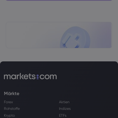
Märkte
Forex
Aktien
Rohstoffe
Indizes
Krypto
ETFs