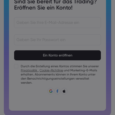
Sind Sie bereit für das Trading?
Eröffnen Sie ein Konto!
Kennwörter müssen 8 bis 15 Zeichen lang sein
Kennwörter müssen mindestens 1 Ziffer enthalten
Kennwörter müssen mindestens 1 Großbuchstaben
Durch die Erstellung eines Kontos stimmen Sie unserer
enthalten
Privatpolitik
,
Cookie-Richtlinie
und Marketing-E-Mails
Kennwörter müssen mindestens 1 Kleinbuchstaben enthalten
erhalten. Abonnements können in Ihrem Konto unter
den Benachrichtigungseinstellungen verwaltet
Das Passwort muss folgende Zeichen enthalten ~!@#£
werden.
%^&amp;*()_-+=:;&lt;&gt;{,[]?,.
Passwörter dürfen nicht allgemein geläufig sein
Das Passwort darf keine nicht-lateinischen Zeichen
enthalten
Passwörter dürfen keine Leerzeichen enthalten