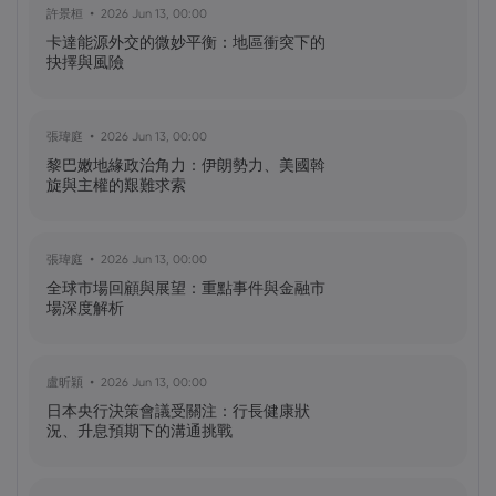
許景桓
2026 Jun 13, 00:00
NIO 股票預測：NIO 今天下跌 5%，未來會
卡達能源外交的微妙平衡：地區衝突下的
怎樣？
抉擇與風險
黃達傑
2025 Sep 27, 16:00
張瑋庭
2026 Jun 13, 00:00
比特幣價格預測：如何在台灣購買比特
黎巴嫩地緣政治角力：伊朗勢力、美國斡
幣？
旋與主權的艱難求索
黃達傑
2025 Sep 23, 16:00
張瑋庭
2026 Jun 13, 00:00
Fintech 股票值得關注：Nu
全球市場回顧與展望：重點事件與金融市
Holdings（NU）股票、SOFI 股票
場深度解析
黃達傑
2025 Sep 21, 16:00
盧昕穎
2026 Jun 13, 00:00
QBTS 股票今天上漲 11%：D-Wave
日本央行決策會議受關注：行長健康狀
Quantum Inc. 發生了什麼事？
況、升息預期下的溝通挑戰