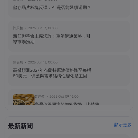
儲存晶片板塊反彈：AI 是否能延續週期？
許景桓
2026 Jun 13, 00:00
新任聯準會主席沃許：重塑溝通策略，引
導市場預期
陳昊然
2026 Jun 13, 00:00
高盛預測2027年布蘭特原油價格降至每桶
80美元，供應與需求結構性變化是主因
黃達傑
2025 Oct 09, 16:00
臺灣值得關注的加密貨幣：比特幣
（BTC）、以太坊（ETH）、索拉納
（Solana，SOL）、零幣（Zcash，ZEC）
最新新聞
顯示更多
黃達傑
2025 Sep 29, 16:00