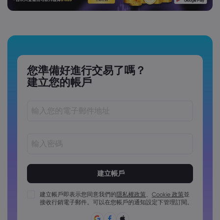
您準備好進行交易了嗎？
建立您的帳戶
密碼長度必須介於 8 到 15 個字元之間
密碼必須包含至少 1 個數字字元
密碼必須包含至少 1 個大寫字元
建立帳戶即表示您同意我們的
隱私權政策
、
Cookie 政策
並
接收行銷電子郵件。可以在您帳戶的通知設定下管理訂閱。
密碼必須包含至少 1 個小寫字元
密碼必須包含 ~!@#£%^&*()_-+=:;&lt;&gt;{,[]?,.