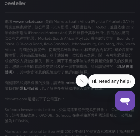
網域
www.markets.com
是由 Markets South Africa (Pty) Ltd ("Markets SA") 公
司完全獨家經營，該公司受 FSCA 監理，執照證號為： 46860，並且依據 2012
年金融市場法 (Financial Markets Act) 第 19 條授予其場外衍生性商品供應商
(ODP) 之經營執照。Markets South Africa (Pty) Ltd 辦事處設立於：Boundary
Place 18 Rivonia Road, Illovo Sandton, Johannesburg, Gauteng, 2196, South
Africa。高風險投資警告。從事交易外匯 (Forex) 和差價合約 (CFD) 屬於高度投
機性質，具有高風險特點，並非適於每一位投資者之用。閣下有可能蒙受部分
或全部投入資金的損失，因此，閣下不應從事無法承受得起資金損失的投機買
賣。您應完全明白保證金交易涉及的一切有關風險。請閱讀完整的
《風險披露
聲明》
，其中對所涉及的風險進行了更詳細的解釋。
有關隱私和資料保護的投訴，請透過
privacy@markets.com
與我們聯絡。請閱
讀我們的
隱私權政策
，以了解更多有關處理個人資料的資訊。
Markets.com 透過以下子公司運作：
Safecap Investments Limited，受塞浦路斯證券交易委員會（「CySEC」）監
管，許可證編號為： 092/08。Safecap 在塞浦路斯共和國註冊成立，公司編
號為 HE186196。
Markets International Limited 根據 2009 年修訂的聖文森和格林納丁斯法律在
聖文森和格林納丁斯（「SVG」）註冊，註冊號碼為 27030 BC 2023。