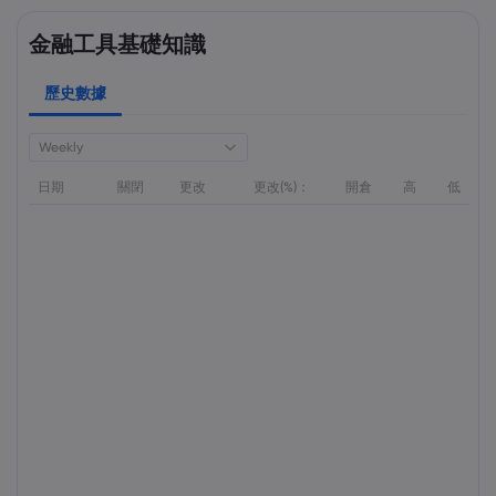
金融工具基礎知識
歷史數據
Weekly
日期
關閉
更改
更改(%)：
開倉
高
低