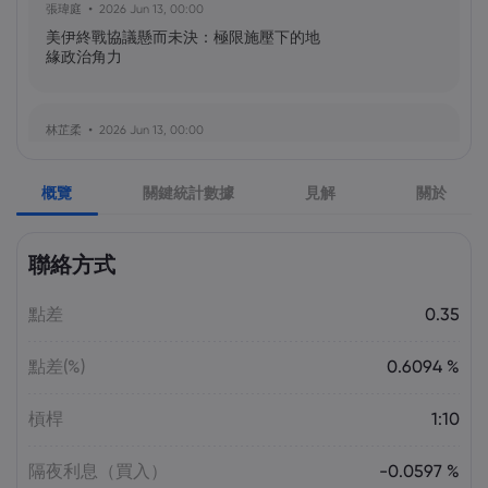
張瑋庭
2026 Jun 13, 00:00
美伊終戰協議懸而未決：極限施壓下的地
緣政治角力
林芷柔
2026 Jun 13, 00:00
美軍奪島伊朗石油樞紐？哈爾克島戰略解
析與風險評估
概覽
關鍵統計數據
見解
關於
張瑋庭
2026 Jun 13, 00:00
聯絡方式
北約安全態勢與美軍部署調整：美歐風險
評估分歧加劇
點差
0.35
點差(%)
0.6094 %
陳昊然
2026 Jun 13, 00:00
霍爾木茲海峽航運格局劇變：非伊朗原油
槓桿
1:10
量增，市場波動趨緩
隔夜利息（買入）
-0.0597 %