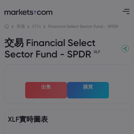
Financial Select Sector Fund - SPDR
市場
ETFs
交易 Financial Select
Sector Fund - SPDR
XLF
出售
購買
XLF實時圖表