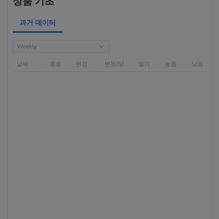
상품 기초
과거 데이터
Weekly
날짜
종료
변경
변동(%)
열기
높음
낮음