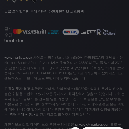
법률 모음집
쿠키 공개
온라인 안전
개인정보 보호정책
결제
수단
www.markets.com
사이트는 라이선스 번호 46860에 따라 FSCA의 규제를 받는
Markets South Africa (Pty) Ltd에서 운영합니다. 46860의 규제를 받으며 2012
년 금융시장법 제19호에 따라 장외파생상품 제공업체(ODP)로 운영 허가를 받았
습니다. Markets (SOUTH AFRICA) PTY LTD는 남아프리카공화국 요하네스버그,
샌드허스트, 리보니아 로드 18번지에 위치해 있습니다.
고위험 투자 경고
외환(FX) 거래 및 차액결제거래(CFD)는 상당히 투기적 요소와
높은 위험을 수반하고 있어 모든 투자자에게 적합하지 않을 수 있습니다. 귀하는
투자 원금의 일부 또는 전부를 잃을 가능성이 있으므로 손실을 감당할 수 없는
자본으로 투기성 거래에 참여하지 않아야 합니다. 마진 거래와 관련된 모든 위험
에 대해 인식하고 있어야 합니다. 관련된 위험에 대한 더 자세한 설명을 제공하
는
위험 공개 성명서
를 전체적으로 읽어주시기 바랍니다.
개인정보보호 및 데이터 보호 관련 문의사항은
privacy@markets.com
으로 문