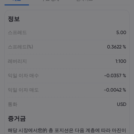
Laia Liu
2026 5월 09, 03:50
정보
2026년 최고의 CFD 브로커: Pepperstone,
markets.com, IG, Plus500, XTB |
스프레드
Markets.com
5.00
스프레드(%)
0.3622 %
Laia Liu
2026 5월 08, 07:55
2025년 DAX 지수 23% 급등: CFD로 DAX
레버리지
1:100
거래하는 법 | Markets.com
익일 이자 매수
-0.0357 %
Laia Liu
2026 5월 08, 04:50
익일 이자 매도
-0.0042 %
AI 주식 및 투자 기회: 투자하기 가장 좋은
AI 주식은 무엇일까요? | Markets.com
통화
USD
증거금
Laia Liu
2026 5월 07, 10:30
오늘의 DAX 40 지수 분석: 독일 증시가
해당 시장에서您的 총 포지션은 다음 계층에 따라 마진이
23,500 부근에서 고전하는 이유 |