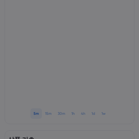
markets.com 소개
markets.com 이용
도움말 & 고객센
글로벌 서비스 제공
지원 문의하기
데이터 & 보안
그룹 소개
고객의 소리
온라인 안전
법률 모음집
어워드 및 미디어
쿠키 공개
법률 모음집
5m
15m
30m
1h
4h
1d
1w