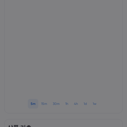
markets.com 소개
markets.com 이용
도움말 & 고객센
글로벌 서비스 제공
지원 문의하기
데이터 & 보안
그룹 소개
고객의 소리
온라인 안전
법률 모음집
어워드 및 미디어
쿠키 공개
법률 모음집
5m
15m
30m
1h
4h
1d
1w