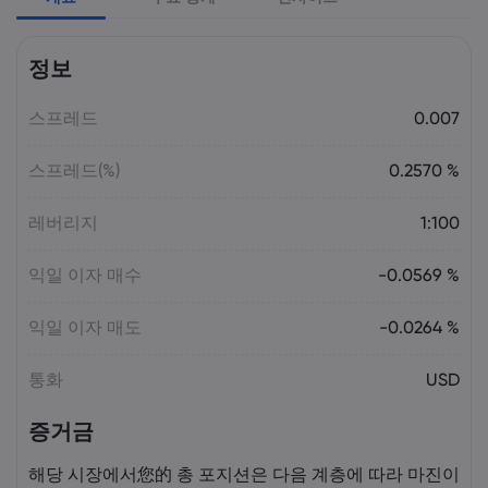
Laia Liu
2026 5월 09, 03:50
정보
2026년 최고의 CFD 브로커: Pepperstone,
markets.com, IG, Plus500, XTB |
스프레드
Markets.com
0.007
스프레드(%)
0.2570 %
Laia Liu
2026 5월 08, 07:55
2025년 DAX 지수 23% 급등: CFD로 DAX
레버리지
1:100
거래하는 법 | Markets.com
익일 이자 매수
-0.0569 %
Laia Liu
2026 5월 08, 04:50
익일 이자 매도
-0.0264 %
AI 주식 및 투자 기회: 투자하기 가장 좋은
AI 주식은 무엇일까요? | Markets.com
통화
USD
증거금
Laia Liu
2026 5월 07, 10:30
오늘의 DAX 40 지수 분석: 독일 증시가
해당 시장에서您的 총 포지션은 다음 계층에 따라 마진이
23,500 부근에서 고전하는 이유 |