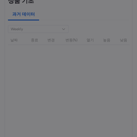
상품 기초
과거 데이터
Weekly
날짜
종료
변경
변동(%)
열기
높음
낮음