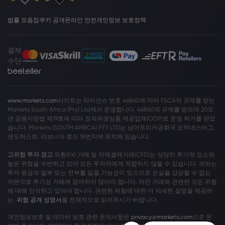
법률 모음집
쿠키 공개
온라인 안전
개인정보 보호정책
결제
수단
www.markets.com
사이트는 라이선스 번호 46860에 따라 FSCA의 규제를 받는
Markets South Africa (Pty) Ltd에서 운영합니다. 46860의 규제를 받으며 2012
년 금융시장법 제19호에 따라 장외파생상품 제공업체(ODP)로 운영 허가를 받았
습니다. Markets (SOUTH AFRICA) PTY LTD는 남아프리카공화국 요하네스버그,
샌드허스트, 리보니아 로드 18번지에 위치해 있습니다.
고위험 투자 경고
외환(FX) 거래 및 차액결제거래(CFD)는 상당히 투기적 요소와
높은 위험을 수반하고 있어 모든 투자자에게 적합하지 않을 수 있습니다. 귀하는
투자 원금의 일부 또는 전부를 잃을 가능성이 있으므로 손실을 감당할 수 없는
자본으로 투기성 거래에 참여하지 않아야 합니다. 마진 거래와 관련된 모든 위험
에 대해 인식하고 있어야 합니다. 관련된 위험에 대한 더 자세한 설명을 제공하
는
위험 공개 성명서
를 전체적으로 읽어주시기 바랍니다.
개인정보보호 및 데이터 보호 관련 문의사항은
privacy@markets.com
으로 문