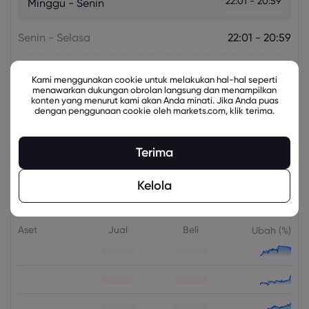
22:01 - 20:59
Minggu - Senin
Senin - Selasa
22:01 - 20:59
Selasa - Rabu
22:01 - 20:59
Kami menggunakan cookie untuk melakukan hal-hal seperti
menawarkan dukungan obrolan langsung dan menampilkan
konten yang menurut kami akan Anda minati. Jika Anda puas
Rabu - Kamis
22:01 - 20:59
dengan penggunaan cookie oleh markets.com, klik terima.
Kamis - Jumat
22:01 - 20:59
Terima
Kelola
Instrumen Terkait
Aset
Jual
Beli
Ubah (%)