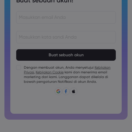
Buat sebuah akun!
Kata sandi harus terdiri dari 8 hingga 15 karakter
Kata sandi harus berisi setidaknya 1 karakter numerik
Kata sandi harus berisi setidaknya 1 karakter huruf besar
Dengan membuat akun, Anda menyetujui
Kebijakan
Privasi
,
Kebijakan Cookie
kami dan menerima email
Kata sandi harus berisi setidaknya 1 karakter huruf kecil
marketing dari kami. Langganan dapat dikelola di
Sandi harus berisi ~!@#£%^&amp;*()_-+=:;&lt;&gt;{,[]?,.
bawah pengaturan Notifikasi di akun Anda.
Kata sandi tidak boleh berupa hal yang umum digunakan
Kata sandi tidak boleh berisi karakter non-latin
Kata sandi tidak boleh berisi spasi