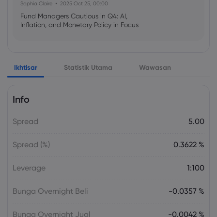
Sophia Claire
2025 Oct 25, 00:00
Fund Managers Cautious in Q4: AI,
Inflation, and Monetary Policy in Focus
Emma Rose
2025 Oct 25, 00:00
Ikhtisar
Statistik Utama
Wawasan
US Government Shutdown Threatens
October Inflation Data Release
Info
Sophia Claire
2025 Oct 24, 00:00
Spread
5.00
US-EU Relations: Russia Sanctions Unite
Despite Trade Tensions
Spread (%)
0.3622 %
Emma Rose
2025 Oct 24, 00:00
Leverage
1:100
BOJ Warns of Japan Stock Market
Overheating, U.S. Trade Policy Risk
Bunga Overnight Beli
-0.0357 %
Bunga Overnight Jual
-0.0042 %