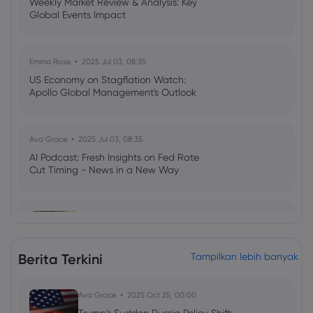
Weekly Market Review & Analysis: Key
Global Events Impact
Emma Rose
2025 Jul 03, 08:35
US Economy on Stagflation Watch:
Apollo Global Management's Outlook
Ava Grace
2025 Jul 03, 08:35
AI Podcast: Fresh Insights on Fed Rate
Cut Timing - News in a New Way
Frances Wang
2024 Dec 16, 16:00
Gold price today: gold holds two-day
decline ahead of Fed rate cut
Berita Terkini
Tampilkan lebih banyak
Commodities
Gold
Ava Grace
2025 Oct 25, 00:00
Frances Wang
2024 Oct 22, 16:00