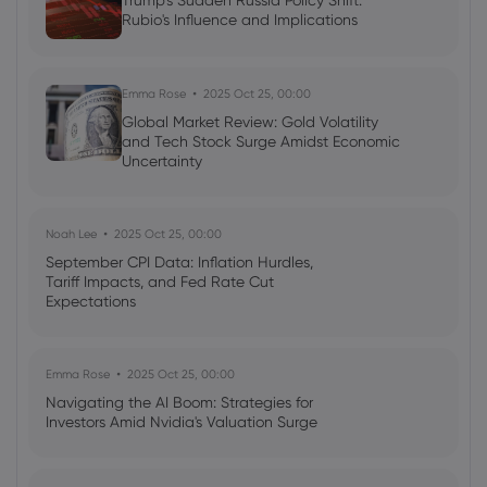
Trump's Sudden Russia Policy Shift:
Rubio's Influence and Implications
Trading opportunities: prepare for
market volatility during US election
Gold
Forex
Stocks
Emma Rose
2025 Oct 25, 00:00
Global Market Review: Gold Volatility
and Tech Stock Surge Amidst Economic
Uncertainty
Noah Lee
2025 Oct 25, 00:00
September CPI Data: Inflation Hurdles,
Tariff Impacts, and Fed Rate Cut
Expectations
Emma Rose
2025 Oct 25, 00:00
Navigating the AI Boom: Strategies for
Investors Amid Nvidia's Valuation Surge