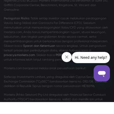
registrasi 27030 BC2023. Markets International Ltd beralamat di Suite 310,
Griffith Corporate Center, Beachmont, Kingstone, St. Vincent dan
Grenadine.
Peringatan Risiko:
Tidak setiap investor cocok melakukan perdagangan
Valuta Asing (Valas) dan Contracts For Difference (CFD). Sebelum
memutuskan untuk memperdagangkan Valas/CFD yang ditawarkan oleh
markets.com, Anda harus mempertimbangkan tujuan, situasi keuangan,
kebutuhan, dan tingkat pengalaman Anda secara cermat, serta
mempertimbangkan untuk berkonsultasi dengan profesional independen.
Silakan baca
Syarat dan Ketentuan
secara lengkap. Untuk pengaduan
terkait privasi dan perlindungan data, silakan hubungi kami di
privacy@markets.com
. Silakan baca
PERNYATAAN KEBIJAKAN PRIVASI
kami
untuk informasi lebih lanjut tentang penanganan data pribadi.
Markets.com beroperasi melalui anak perusahaan berikut:
Safecap Investments Limited, yang diregulasi oleh Cyprus Securities and
Exchange Commission (“CySEC”) berdasarkan lisensi no. 092/08. Safecap
didirikan di Republik Siprus dengan nomor perusahaan ΗΕ186196.
Markets (Afrika Selatan) Pty Ltd diregulasi oleh Financial Sector Conduct
Authority (“FSCA”) berdasarkan lisensi no. 46860 dan memiliki izin untuk
beroperasi sebagai Penyedia Derivatif Over-the-Counter (“ODP”) sesuai
dengan Financial Markets Act no.19 tahun 2012.