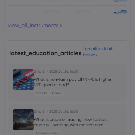
view_all_instruments
Tampilkan lebih
latest_education_articles
banyak
Ghko B
2025 Oct 26, 16:00
What is non-farm payroll (NFP): Is higher
NFP good or bad?
Stocks
Forex
Ghko B
2025 Oct 26, 16:00
What is crude oil trading: how to start
crude oil investing with markets.com
Commodities