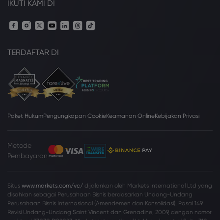
IKUTI KAMI DI
TERDAFTAR DI
Paket Hukum
Pengungkapan Cookie
Keamanan Online
Kebijakan Privasi
Metode
Pembayaran
Situs
www.markets.com/vc/
dijalankan oleh Markets International Ltd yang
disahkan sebagai Perusahaan Bisnis berdasarkan Undang-Undang
Perusahaan Bisnis Internasional (Amendemen dan Konsolidasi), Pasal 149
Revisi Undang-Undang Saint Vincent dan Grenadine, 2009, dengan nomor