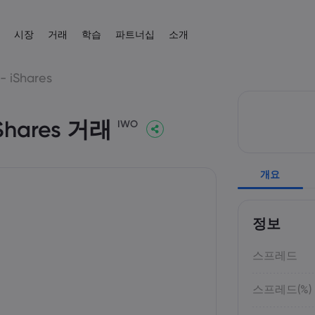
시장
거래
학습
파트너십
소개
제휴
 소개
 플랫폼
상품
도움말 & 고객센터
거래 도구
트레이딩 배우기
데이터 & 보안
거래 정보
뉴스 & 분석
- iShares
IB
 혜택
폼
지원 문의하기
CFD 거래 계산기
교육 센터
온라인 안전
CFD 거래
뉴스
외환
English
주식
English
 iShares 거래
English (UK)
English (AU)
고객의 소리
외환 증거금 계산기
트레이딩 기초
쿠키 공개
CFD 자산 목록
IWO
Español
Français
원자재
지수
원자재 수익 계산기
거래 조건
Spanish (Spain)
French
Svenka
Tiếng việt
외환 수익 계산기
거래 시간
Swedish
Vietnamese
암호화폐
ETF
Tagalog
தமிழ்
개요
ह
 Central
경제 캘린더
만기일
Tagalog
Tamil
English
채권
휴장 일정
English (BVI)
주간 만기 롤오버
정보
스프레드
스프레드(%)