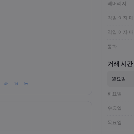
레버리지
익일 이자 
익일 이자 
통화
거래 시간
월요일
4h
1d
1w
화요일
수요일
목요일