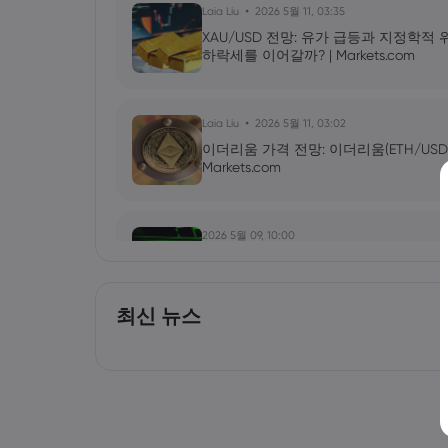
Laia Liu
2026 5월 11, 03:35
XAU/USD 전망: 유가 급등과 지정학적
하락세를 이어갈까? | Markets.com
Laia Liu
2026 5월 11, 03:02
이더리움 가격 전망: 이더리움(ETH/USD
Markets.com
2026 5월 09, 10:00
엔비디아(NVDA) 2027년 1분기 실적 발
올릴 것인가? | Markets.com
최신 뉴스
Laia Liu
2026 5월 09, 03:50
2026년 최고의 CFD 브로커: Pepperstone, m
Markets.com