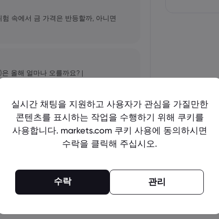
 위험 속에서 금 가격은 반등할까, 아니면
)은 올해 얼마나 오를까요? |
실시간 채팅을 지원하고 사용자가 관심을 가질만한
콘텐츠를 표시하는 작업을 수행하기 위해 쿠키를
표: AI 성장세가 NVDA 주가를 더욱 끌어
사용합니다. markets.com 쿠키 사용에 동의하시면
수락을 클릭해 주십시오.
더 보기
수락
관리
arkets.com, IG, Plus500, XTB |