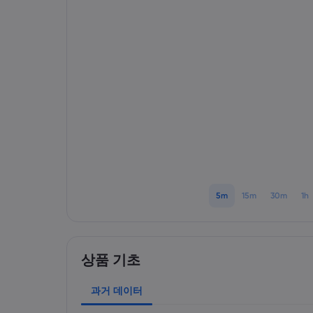
5m
15m
30m
1h
상품 기초
과거 데이터