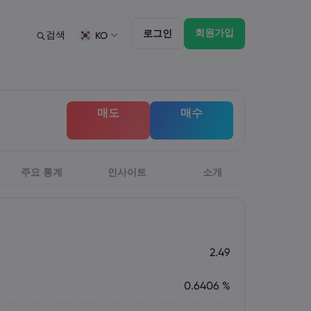
회원가입
로그인
검색
KO
법률 모음집
트레이딩 기능
법률 모음집
마켓 댑스
English
English
매도
매수
English (ZA)
English (St. Vincent)
Dansk
Italiano
Danish
Italian
Bahasa Melayu
ภาษาไทย
Malay
Thai
िन्दी
주요 통계
인사이트
Português
소개
Hindi
Portuguese
2.49
0.6406 %