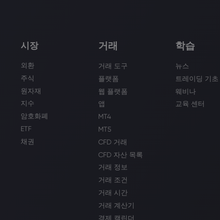
거래
학습
시장
외환
거래 도구
뉴스
주식
플랫폼
트레이딩 기초
원자재
웹 플랫폼
웨비나
지수
앱
교육 센터
암호화폐
MT4
ETF
MT5
채권
CFD 거래
CFD 자산 목록
거래 정보
거래 조건
거래 시간
거래 계산기
경제 캘린더