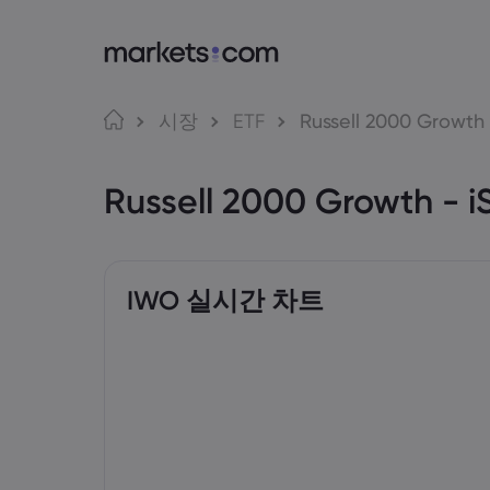
markets.com
거래
언어
시장
ETF
Russell 2000 Growth 
markets.com 이용
웹 플랫
English
English
Russell 2000 Growth -
English (Global)
English (EU)
글로벌 서비스 제공
앱
Deutsch
Español
그룹 소개
MT4
German
Spanish (Latam)
Nederlands
العربية
어워드 및 미디어
MT5
Dutch
Arabic
繁體中文
简体中文
Trading
Traditional Chinese
Simplified Chinese
IWO 실시간 차트
한국어
Bahasa Indonesia
Indonesian
Korean