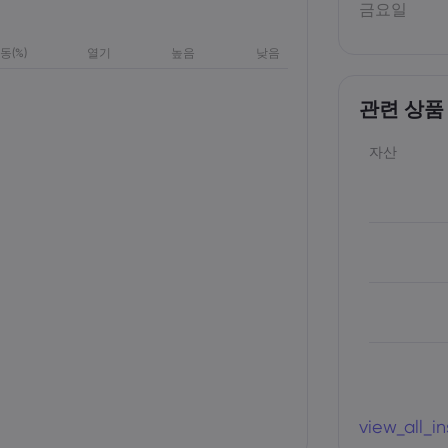
금요일
동(%)
열기
높음
낮음
관련 상품
자산
view_all_i