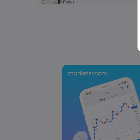
Fokus
Forex
Indizes
Markets.com Support Team
2025 Jul 19, 21:00
Wochenausblick: Japan-Wahl, EZB-Zi
Forex
Indizes
Markets.com Support Team
2025 Jul 12, 21:00
Wochenausblick: Inflationsdaten au
Vereinigten Königreich im Fokus
Forex
Indizes
Markets.com Support Team
2025 Jul 05, 21:00
Wochenausblick: Der Fokus der Geldpol
RBNZ
Forex
Indizes