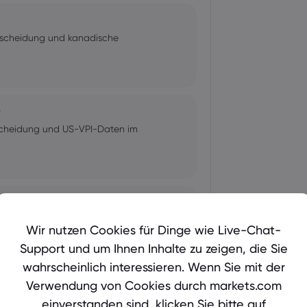
tscheidung und kanadische
0
scheidung und US-VPI-Daten im
0
dungen der BoE im Fokus
Wir nutzen Cookies für Dinge wie Live-Chat-
Support und um Ihnen Inhalte zu zeigen, die Sie
wahrscheinlich interessieren. Wenn Sie mit der
Verwendung von Cookies durch markets.com
idungen von Fed, BoC und BoJ im
einverstanden sind, klicken Sie bitte auf