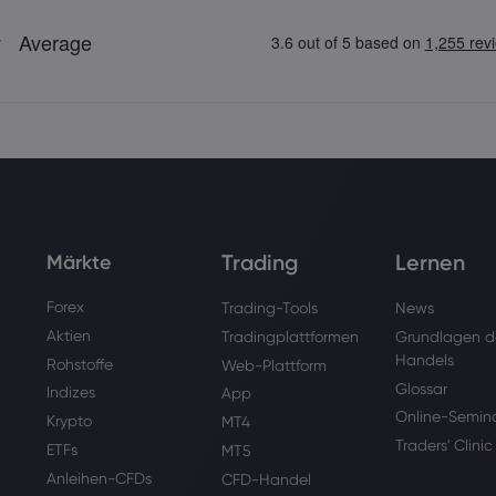
Trading
Lernen
Märkte
Forex
Trading-Tools
News
Aktien
Tradingplattformen
Grundlagen d
Handels
Rohstoffe
Web-Plattform
Glossar
Indizes
App
Online-Semin
Krypto
MT4
Traders' Clinic
ETFs
MT5
Anleihen-CFDs
CFD-Handel