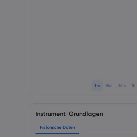
5m
15m
30m
1h
Instrument-Grundlagen
Historische Daten