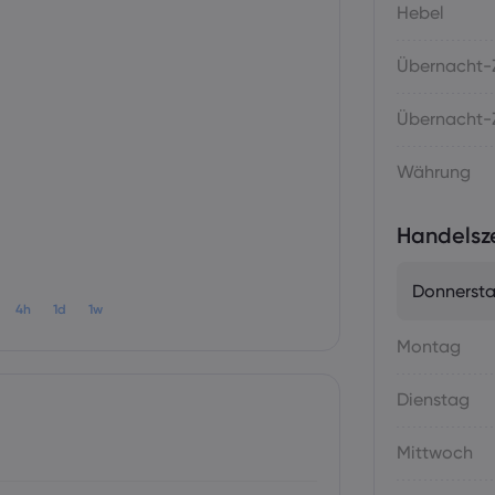
Hebel
Übernacht-Z
Übernacht-Z
Währung
Handelsz
Donnerst
4h
1d
1w
Montag
Dienstag
Mittwoch