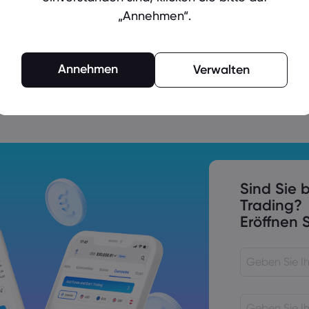
„Annehmen“.
Annehmen
Verwalten
nsentscheidung, Powells Rede
s den USA, Kanada und dem
Sind Sie b
Trading?
Eröffnen S
itik richtet sich auf die RBA und die