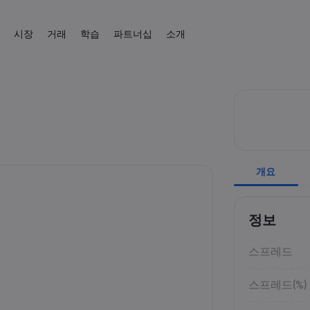
시장
거래
학습
파트너십
소개
제휴
 소개
 플랫폼
상품
도움말 & 고객센터
거래 도구
트레이딩 배우기
데이터 & 보안
거래 정보
뉴스 & 분석
IB
 혜택
폼
지원 문의하기
CFD 거래 계산기
교육 센터
온라인 안전
CFD 거래
뉴스
외환
English
주식
English
English (UK)
English (AU)
고객의 소리
외환 증거금 계산기
트레이딩 기초
쿠키 공개
CFD 자산 목록
Español
Français
원자재
지수
원자재 수익 계산기
거래 조건
Spanish (Spain)
French
Svenka
Tiếng việt
외환 수익 계산기
거래 시간
Swedish
Vietnamese
암호화폐
ETF
Tagalog
தமிழ்
개요
ह
 Central
경제 캘린더
만기일
Tagalog
Tamil
English
채권
휴장 일정
English (BVI)
주간 만기 롤오버
정보
스프레드
스프레드(%)