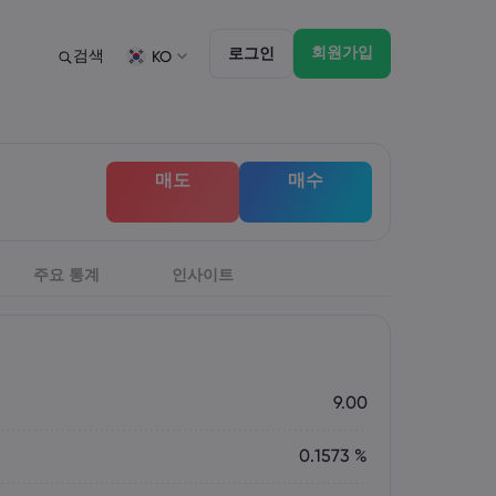
회원가입
로그인
검색
KO
법률 모음집
트레이딩 기능
법률 모음집
마켓 댑스
English
English
매도
매수
English (ZA)
English (St. Vincent)
Dansk
Italiano
Danish
Italian
Bahasa Melayu
ภาษาไทย
Malay
Thai
िन्दी
주요 통계
인사이트
Português
Hindi
Portuguese
9.00
0.1573 %