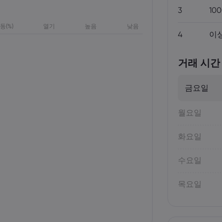
3
100
동(%)
열기
높음
낮음
4
이상 
거래 시간
금요일
월요일
화요일
수요일
목요일