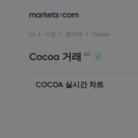
markets.com
거래
언어
시장
원자재
Cocoa
markets.com 이용
웹 플랫
English
English
Cocoa 거래
English (Global)
English (EU)
글로벌 서비스 제공
앱
CC
Deutsch
Español
그룹 소개
MT4
German
Spanish (Latam)
Nederlands
العربية
어워드 및 미디어
MT5
Dutch
Arabic
繁體中文
简体中文
Trading
Traditional Chinese
Simplified Chinese
COCOA 실시간 차트
한국어
Bahasa Indonesia
Indonesian
Korean