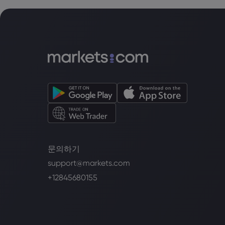
문의하기
support@markets.com
+12845680155