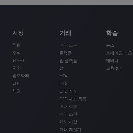
거래
학습
시장
외환
거래 도구
뉴스
주식
플랫폼
트레이딩 기초
원자재
웹 플랫폼
웨비나
지수
앱
교육 센터
암호화폐
MT4
ETF
MT5
채권
CFD 거래
CFD 자산 목록
거래 정보
거래 조건
거래 시간
거래 계산기