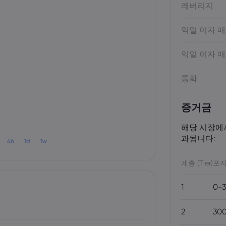
레버리지
익일 이자 
익일 이자 
통화
증거금
해당 시장에
과됩니다:
4h
1d
1w
계층 (Tier)
포지
1
0-3
2
300