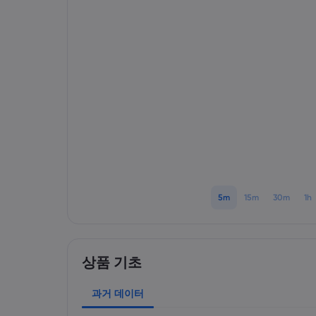
5m
15m
30m
1h
상품 기초
과거 데이터