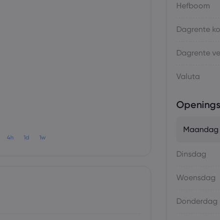
Hefboom
Dagrente k
Dagrente v
Valuta
Openings
Maandag
4h
1d
1w
Dinsdag
Woensdag
Donderdag