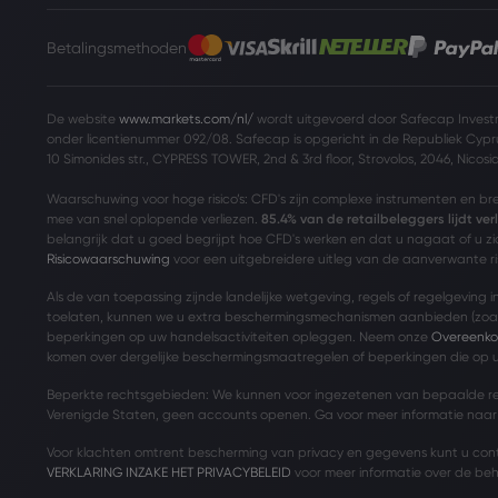
Betalingsmethoden
De website
www.markets.com/nl/
wordt uitgevoerd door Safecap Investm
onder licentienummer 092/08. Safecap is opgericht in de Republiek Cypr
10 Simonides str., CYPRESS TOWER, 2nd & 3rd floor, Strovolos, 2046, Nicosi
Waarschuwing voor hoge risico’s: CFD's zijn complexe instrumenten en b
mee van snel oplopende verliezen.
85.4% van de retailbeleggers lijdt ve
belangrijk dat u goed begrijpt hoe CFD's werken en dat u nagaat of u zic
Risicowaarschuwing
voor een uitgebreidere uitleg van de aanverwante ris
Als de van toepassing zijnde landelijke wetgeving, regels of regelgeving
toelaten, kunnen we u extra beschermingsmechanismen aanbieden (zoal
beperkingen op uw handelsactiviteiten opleggen. Neem onze
Overeenko
komen over dergelijke beschermingsmaatregelen of beperkingen die op u
Beperkte rechtsgebieden: We kunnen voor ingezetenen van bepaalde r
Verenigde Staten, geen accounts openen. Ga voor meer informatie naa
Voor klachten omtrent bescherming van privacy en gegevens kunt u co
VERKLARING INZAKE HET PRIVACYBELEID
voor meer informatie over de be