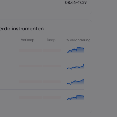
08:46-17:29
erde instrumenten
Verkoop
Koop
% verandering