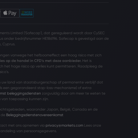
ents Limited ('Safecap'), dat gereguleerd wordt door CySEC
us onder bedrijfsnummer HE186196. Safecap is gevestigd aan de
a, Cyprus.
rengen vanwege het hefboomeffect een hoog risico met zich
rlies op de handel in CFD's met deze aanbieder.
Het is
h het hoge risico op verlies kunt permitteren. Raadpleeg de
ico's.
 in uw land van staatsburgerschap of permanente verblijf dat
s een gegarandeerd stop-loss-mechanisme) of extra
mst beleggingsdiensten
zorgvuldig door om meer te weten te
 van toepassing kunnen zijn.
echtsgebieden, waaronder Japan, België, Canada en de
r de
Beleggingsdienstenovereenkomst
ntact met ons opnemen via
privacy@markets.com
Lees onze
handeling van persoonsgegevens.