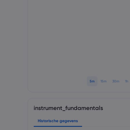
5m
15m
30m
1h
instrument_fundamentals
Historische gegevens