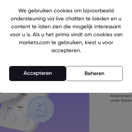
Ready to 
We gebruiken cookies om bijvoorbeeld
Create an
ondersteuning via live chatten te bieden en u
content te laten zien die mogelijk interessant
voor u is. Als u het prima vindt om cookies van
markets.com te gebruiken, kiest u voor
accepteren.
Het wachtwoor
bestaan
Accepteren
Beheren
Het wachtwoor
bevatten
Door een ac
Het wachtwoo
akkoord met
bevatten
oen marketin
Het wachtwoor
Abonnemente
bevatten
onder Meldin
Wachtwoord 
%^&amp;*()_-+=
Wachtwoord m
Wachtwoord m
bevatten