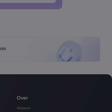
n mogen geen spaties bevatten
Over
Waarom