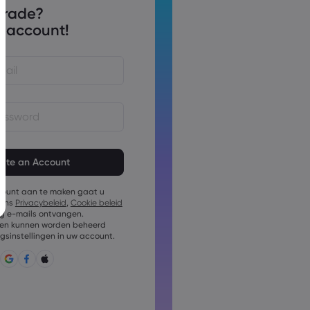
trade?
 account!
d moet uit 8 tot 15 tekens
d moet ten minste 1 cijfer
count aan te maken gaat u
rd moet ten minste 1 hoofdletter
 ons
Privacybeleid
,
Cookie beleid
g e-mails ontvangen.
d moet ten minste 1 kleine letter
n kunnen worden beheerd
gsinstellingen in uw account.
mag bestaan uit: ~!@#£
:;&lt;&gt;{,[]?,.
ag niet vaak gebruikt zijn
ag alleen Latijnse tekens