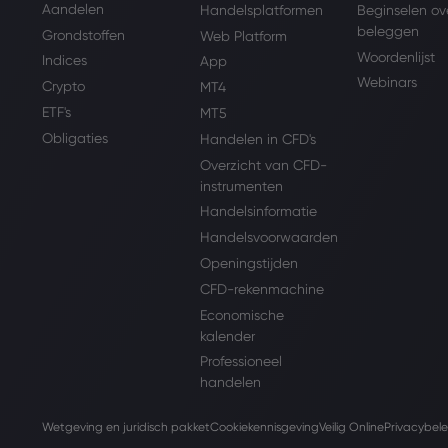
Aandelen
Handelsplatformen
Beginselen ov
beleggen
Grondstoffen
Web Platform
Woordenlijst
Indices
App
Webinars
Crypto
MT4
ETF's
MT5
Obligaties
Handelen in CFD's
Overzicht van CFD-
instrumenten
Handelsinformatie
Handelsvoorwaarden
Openingstijden
CFD-rekenmachine
Economische
kalender
Professioneel
handelen
Wetgeving en juridisch pakket
Cookiekennisgeving
Veilig Online
Privacybele