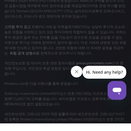
Markets South Africa (Pty) Ltd에서 운영합니다. 46860의 규제를 받으며 2012
년 금융시장법 제19호에 따라 장외파생상품 제공업체(ODP)로 운영 허가를 받았
습니다. Markets (SOUTH AFRICA) PTY LTD는 남아프리카공화국 요하네스버그,
샌드허스트, 리보니아 로드 18번지에 위치해 있습니다.
고위험 투자 경고
외환(FX) 거래 및 차액결제거래(CFD)는 상당히 투기적 요소와
높은 위험을 수반하고 있어 모든 투자자에게 적합하지 않을 수 있습니다. 귀하는
투자 원금의 일부 또는 전부를 잃을 가능성이 있으므로 손실을 감당할 수 없는
자본으로 투기성 거래에 참여하지 않아야 합니다. 마진 거래와 관련된 모든 위험
에 대해 인식하고 있어야 합니다. 관련된 위험에 대한 더 자세한 설명을 제공하
는
위험 공개 성명서
를 전체적으로 읽어주시기 바랍니다.
개인정보보호 및 데이터 보호 관련 문의사항은
privacy@markets.com
으로 문
의해 주십시오. 개인정보 취급 방침은 당사
개인정보보호 정책
을 읽어보시기 바
랍니다.
Markets.com은 다음 자회사를 통해 운영됩니다:
Safecap Investments Limited(라이선스 번호 092/08)는 키프로스 증권 거래위
원회(“CySEC”)의 규제를 받습니다. 세이프캡은 키프로스 공화국에 회사 번호
ΗΕ186196으로 법인 설립되었습니다.
세인트빈센트 그레나딘 2009 개정 법률에 따라 세인트빈센트 그레나딘(“SVG")
에 등록된 Markets International Limited (Markets SVG)(라이선스 번호 27030
BC 2023)