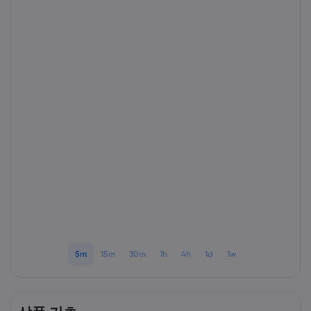
markets.com 소개
markets.com 이용
도움말 & 고객센
글로벌 서비스 제공
지원 문의하기
데이터 & 보안
그룹 소개
고객의 소리
온라인 안전
법률 모음집
어워드 및 미디어
쿠키 공개
법률 모음집
5m
15m
30m
1h
4h
1d
1w