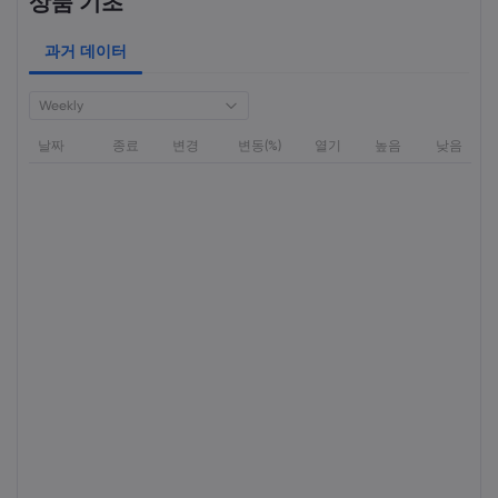
상품 기초
과거 데이터
Weekly
날짜
종료
변경
변동(%)
열기
높음
낮음