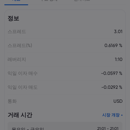
Laia Liu
2026 5월 09, 03:50
정보
2026년 최고의 CFD 브로커: Pepperstone,
markets.com, IG, Plus500, XTB |
스프레드
Markets.com
3.01
스프레드(%)
0.6169 %
Laia Liu
2026 5월 08, 07:55
2025년 DAX 지수 23% 급등: CFD로 DAX
레버리지
1:10
거래하는 법 | Markets.com
익일 이자 매수
-0.0597 %
Laia Liu
2026 5월 08, 04:50
익일 이자 매도
-0.0292 %
AI 주식 및 투자 기회: 투자하기 가장 좋은
AI 주식은 무엇일까요? | Markets.com
통화
USD
거래 시간
시장 개장
Laia Liu
2026 5월 07, 10:30
오늘의 DAX 40 지수 분석: 독일 증시가
23,500 부근에서 고전하는 이유 |
21:01 - 21:01
목요일 - 금요일