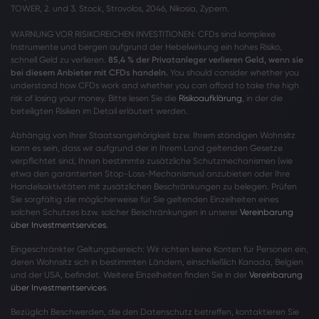
TOWER, 2. und 3. Stock, Strovolos, 2046, Nikosia, Zypern.
WARNUNG VOR RISIKOREICHEN INVESTITIONEN: CFDs sind komplexe
Instrumente und bergen aufgrund der Hebelwirkung ein hohes Risiko,
schnell Geld zu verlieren.
85,4 % der Privatanleger verlieren Geld, wenn sie
bei diesem Anbieter mit CFDs handeln.
You should consider whether you
understand how CFDs work and whether you can afford to take the high
risk of losing your money. Bitte lesen Sie die
Risikoaufklärung
, in der die
beteiligten Risiken im Detail erläutert werden.
Abhängig von Ihrer Staatsangehörigkeit bzw. Ihrem ständigen Wohnsitz
kann es sein, dass wir aufgrund der in Ihrem Land geltenden Gesetze
verpflichtet sind, Ihnen bestimmte zusätzliche Schutzmechanismen (wie
etwa den garantierten Stop-Loss-Mechanismus) anzubieten oder Ihre
Handelsaktivitäten mit zusätzlichen Beschränkungen zu belegen. Prüfen
Sie sorgfältig die möglicherweise für Sie geltenden Einzelheiten eines
solchen Schutzes bzw. solcher Beschränkungen in unserer
Vereinbarung
über Investmentservices
.
Eingeschränkter Geltungsbereich: Wir richten keine Konten für Personen ein,
deren Wohnsitz sich in bestimmten Ländern, einschließlich Kanada, Belgien
und der USA, befindet. Weitere Einzelheiten finden Sie in der
Vereinbarung
über Investmentservices
.
Bezüglich Beschwerden, die den Datenschutz betreffen, kontaktieren Sie