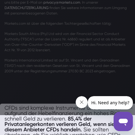
uns bitte per E-Mail an
privacy@markets.com
. In unserer
DATENSCHUTZERKLÄRUNG
finden Sie weitere Informationen zum Umgang
mit personenbezogenen Daten.
Markets.com ist über die folgenden Tochtergesellschaften tätig:
Markets South Africa (Pty) Ltd wird von der Financial Sector Conduct
Authority ("FSCA") unter der Lizenz Nr. 46860 reguliert und ist als Anbieter
von Over-the-Counter-Derivaten ("ODP") im Sinne des Financial Markets
Act Nr. 19 von 2012 lizenziert.
Markets International Limited ist auf St. Vincent und den Grenadinen
("SVG") nach den revidierten Gesetzen von St. Vincent und den Grenadinen
2009 unter der Registrierungsnummer 27030 BC 2023 eingetragen.
CFDs sind komplexe Instrumente und umfassen
aufgrund der Hebelfinanzierung ein hohes Risiko,
schnell Geld zu verlieren.
85,4% der
Privatanlegerkonten verlieren Geld, wenn sie mit
diesem Anbieter CFDs handeln.
Sie sollten
überlegen, ob Sie wirklich verstehen, wie CFDs