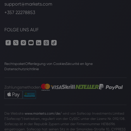
support@markets.com
+357 22278853
FOLGE UNS AUF
Rechtspaket
Offenlegung von Cookies
Sécurité en ligne
Datenschutzrichtlinie
Zahlungsmethoden
Die Website
www.markets.com/de/
wird von Safecap Investments Limited
("Safecap") betrieben, reguliert von der CySEC unter der Lizenz Nr. 092/08.
Safecap ist in der Republik Zypern unter der Firmennummer HE186196
eingetragen. Safecap hat seinen Sitz in der Simonides-Straße 10, CYPRESS