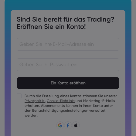
Sind Sie bereit für das Trading?
Eröffnen Sie ein Konto!
Kennwörter müssen 8 bis 15 Zeichen lang sein
Kennwörter müssen mindestens 1 Ziffer enthalten
Kennwörter müssen mindestens 1 Großbuchstaben
Durch die Erstellung eines Kontos stimmen Sie unserer
enthalten
Privatpolitik
,
Cookie-Richtlinie
und Marketing-E-Mails
Kennwörter müssen mindestens 1 Kleinbuchstaben enthalten
erhalten. Abonnements können in Ihrem Konto unter
den Benachrichtigungseinstellungen verwaltet
Das Passwort muss folgende Zeichen enthalten ~!@#£
werden.
%^&amp;*()_-+=:;&lt;&gt;{,[]?,.
Passwörter dürfen nicht allgemein geläufig sein
Das Passwort darf keine nicht-lateinischen Zeichen
enthalten