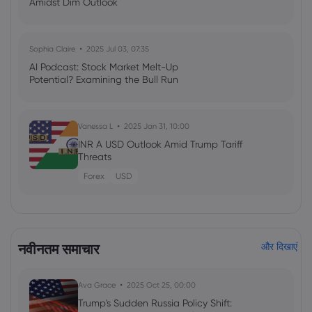
Amidst Dim Outlook
Sophia Claire
2025 Jul 03, 07:35
AI Podcast: Stock Market Melt-Up
Potential? Examining the Bull Run
Vanessa L
2025 Jan 31, 10:00
INR A USD Outlook Amid Trump Tariff
Threats
Forex
USD
नवीनतम समाचार
और दिखाएं
Ava Grace
2025 Oct 25, 00:00
Trump's Sudden Russia Policy Shift: