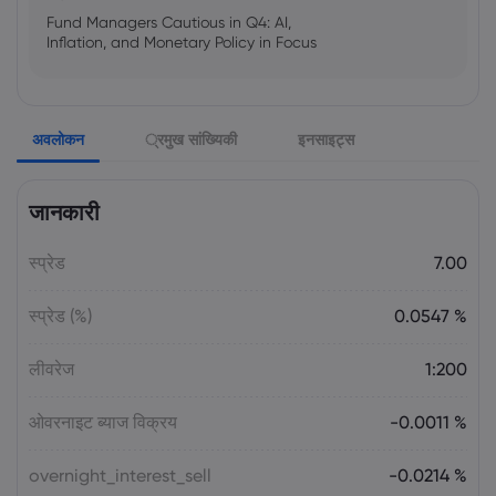
Fund Managers Cautious in Q4: AI,
Inflation, and Monetary Policy in Focus
Emma Rose
2025 Oct 25, 00:00
अवलोकन
्रमुख सांख्यिकी
इनसाइट्स
US Government Shutdown Threatens
October Inflation Data Release
जानकारी
Sophia Claire
2025 Oct 24, 00:00
स्प्रेड
7.00
US-EU Relations: Russia Sanctions Unite
Despite Trade Tensions
स्प्रेड (%)
0.0547 %
Emma Rose
2025 Oct 24, 00:00
लीवरेज
1:200
BOJ Warns of Japan Stock Market
Overheating, U.S. Trade Policy Risk
ओवरनाइट ब्याज विक्रय
-0.0011 %
overnight_interest_sell
-0.0214 %