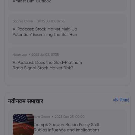
Amidst Dim Outlook
Sophia Claire
2025 Jul 03, 07:35
AI Podcast: Stock Market Melt-Up
Potential? Examining the Bull Run
Noah Lee
2025 Jul 03, 07:35
AI Podcast: Does the Gold-Platinum
Ratio Signal Stock Market Risk?
नवीनतम समाचार
और दिखाएं
Ava Grace
2025 Oct 25, 00:00
Trump's Sudden Russia Policy Shift:
Rubio's Influence and Implications