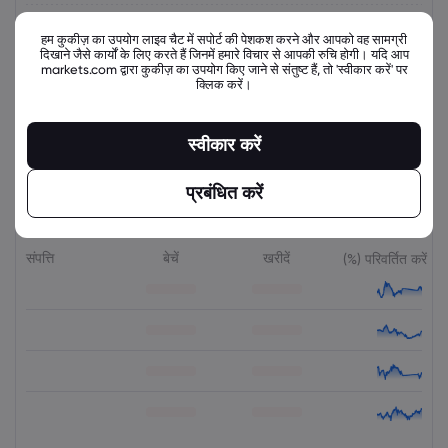
मंगवार - बुधवार
21:00 - 21:00
हम कुकीज़ का उपयोग लाइव चैट में सपोर्ट की पेशकश करने और आपको वह सामग्री
दिखाने जैसे कार्यों के लिए करते हैं जिनमें हमारे विचार से आपकी रुचि होगी। यदि आप
markets.com द्वारा कुकीज़ का उपयोग किए जाने से संतुष्ट हैं, तो 'स्वीकार करें' पर
बुधवार - गुरुवार
21:00 - 21:00
क्लिक करें।
गुरुवार - शुक्रवार
21:00 - 21:00
स्वीकार करें
प्रबंधित करें
संबंधित उपकरण
संपत्ति
बेचें
खरीदें
(%) परिवर्तित करें