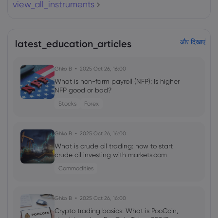
view_all_instruments
latest_education_articles
और दिखाएं
Ghko B
2025 Oct 26, 16:00
What is non-farm payroll (NFP): Is higher
NFP good or bad?
Stocks
Forex
Ghko B
2025 Oct 26, 16:00
What is crude oil trading: how to start
crude oil investing with markets.com
Commodities
Ghko B
2025 Oct 26, 16:00
Crypto trading basics: What is PooCoin,