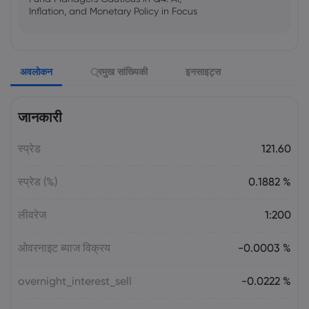
Inflation, and Monetary Policy in Focus
Emma Rose
2025 Oct 25, 00:00
अवलोकन
्रमुख सांख्यिकी
इनसाइट्स
US Government Shutdown Threatens
October Inflation Data Release
जानकारी
Sophia Claire
2025 Oct 24, 00:00
स्प्रेड
121.60
US-EU Relations: Russia Sanctions Unite
Despite Trade Tensions
स्प्रेड (%)
0.1882 %
Emma Rose
2025 Oct 24, 00:00
लीवरेज
1:200
BOJ Warns of Japan Stock Market
Overheating, U.S. Trade Policy Risk
ओवरनाइट ब्याज विक्रय
-0.0003 %
overnight_interest_sell
-0.0222 %