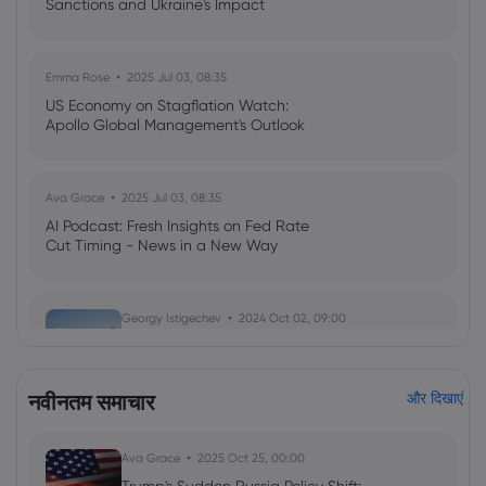
Sanctions and Ukraine's Impact
Emma Rose
2025 Jul 03, 08:35
US Economy on Stagflation Watch:
Apollo Global Management's Outlook
Ava Grace
2025 Jul 03, 08:35
AI Podcast: Fresh Insights on Fed Rate
Cut Timing - News in a New Way
Georgy Istigechev
2024 Oct 02, 09:00
Stocks steady, oil prices up on muted
market reaction to Iran strike
Shares
Indices
Forex
Commodities
नवीनतम समाचार
और दिखाएं
Ava Grace
2025 Oct 25, 00:00
Georgy Istigechev
2024 Mar 03, 22:00