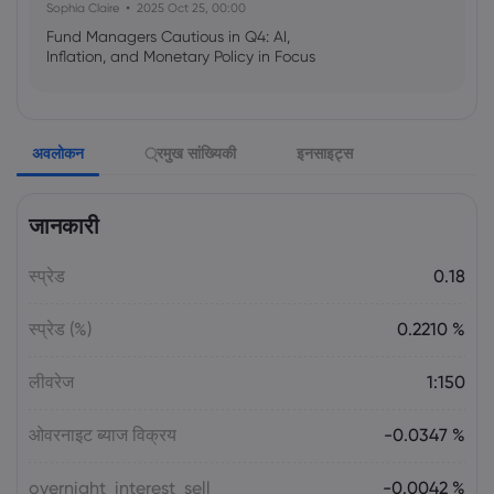
Sophia Claire
2025 Oct 25, 00:00
Fund Managers Cautious in Q4: AI,
Inflation, and Monetary Policy in Focus
Emma Rose
2025 Oct 25, 00:00
अवलोकन
्रमुख सांख्यिकी
इनसाइट्स
US Government Shutdown Threatens
October Inflation Data Release
जानकारी
Sophia Claire
2025 Oct 24, 00:00
स्प्रेड
0.18
US-EU Relations: Russia Sanctions Unite
Despite Trade Tensions
स्प्रेड (%)
0.2210 %
Emma Rose
2025 Oct 24, 00:00
लीवरेज
1:150
BOJ Warns of Japan Stock Market
Overheating, U.S. Trade Policy Risk
ओवरनाइट ब्याज विक्रय
-0.0347 %
overnight_interest_sell
-0.0042 %