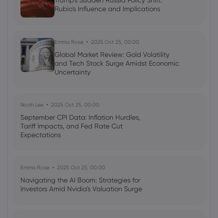
Trump's Sudden Russia Policy Shift:
Oil prices tick higher as OPEC+ extends
Rubio's Influence and Implications
supply cuts into Q2
Commodities
Emma Rose
2025 Oct 25, 00:00
Global Market Review: Gold Volatility
and Tech Stock Surge Amidst Economic
Uncertainty
Noah Lee
2025 Oct 25, 00:00
September CPI Data: Inflation Hurdles,
Tariff Impacts, and Fed Rate Cut
Expectations
Emma Rose
2025 Oct 25, 00:00
Navigating the AI Boom: Strategies for
Investors Amid Nvidia's Valuation Surge