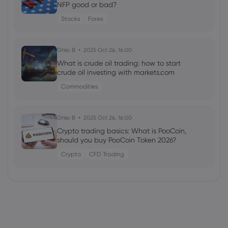
NFP good or bad?
Stocks
Forex
Ghko B
2025 Oct 26, 16:00
What is crude oil trading: how to start
crude oil investing with markets.com
Commodities
Ghko B
2025 Oct 26, 16:00
Crypto trading basics: What is PooCoin,
should you buy PooCoin Token 2026?
Crypto
CFD Trading