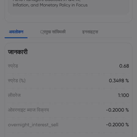
Inflation, and Monetary Policy in Focus
Emma Rose
2025 Oct 25, 00:00
अवलोकन
्रमुख सांख्यिकी
इनसाइट्स
US Government Shutdown Threatens
October Inflation Data Release
जानकारी
Sophia Claire
2025 Oct 24, 00:00
स्प्रेड
0.68
US-EU Relations: Russia Sanctions Unite
Despite Trade Tensions
स्प्रेड (%)
0.3498 %
Emma Rose
2025 Oct 24, 00:00
लीवरेज
1:100
BOJ Warns of Japan Stock Market
Overheating, U.S. Trade Policy Risk
ओवरनाइट ब्याज विक्रय
-0.2000 %
overnight_interest_sell
-0.2000 %