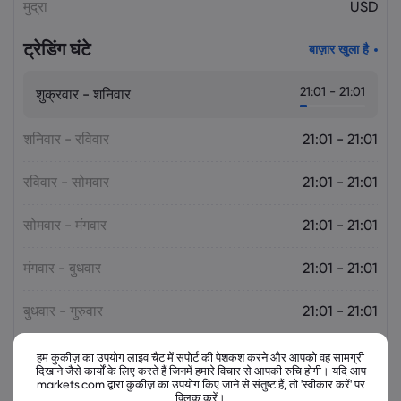
मुद्रा
USD
ट्रेडिंग घंटे
बाज़ार खुला है
21:01 - 21:01
शुक्रवार - शनिवार
शनिवार - रविवार
21:01 - 21:01
रविवार - सोमवार
21:01 - 21:01
सोमवार - मंगवार
21:01 - 21:01
मंगवार - बुधवार
21:01 - 21:01
बुधवार - गुरुवार
21:01 - 21:01
गुरुवार - शुक्रवार
21:01 - 21:01
हम कुकीज़ का उपयोग लाइव चैट में सपोर्ट की पेशकश करने और आपको वह सामग्री
दिखाने जैसे कार्यों के लिए करते हैं जिनमें हमारे विचार से आपकी रुचि होगी। यदि आप
markets.com द्वारा कुकीज़ का उपयोग किए जाने से संतुष्ट हैं, तो 'स्वीकार करें' पर
क्लिक करें।