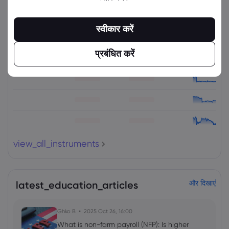
संबंधित उपकरण
स्वीकार करें
संपत्ति
बेचें
खरीदें
(%) परिवर्तित करें
प्रबंधित करें
view_all_instruments
latest_education_articles
और दिखाएं
Ghko B
2025 Oct 26, 16:00
What is non-farm payroll (NFP): Is higher