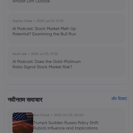
Amidst Dim Outlook
Sophia Claire
2025 Jul 03, 07:35
AI Podcast: Stock Market Melt-Up
Potential? Examining the Bull Run
Noah Lee
2025 Jul 03, 07:35
AI Podcast: Does the Gold-Platinum
Ratio Signal Stock Market Risk?
नवीनतम समाचार
और दिखाएं
Ava Grace
2025 Oct 25, 00:00
Trump's Sudden Russia Policy Shift:
Rubio's Influence and Implications