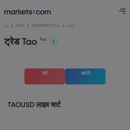
Tao
बाज़ार
क्रिप्टोकरेंसी CFDs
ट्रेड Tao
Tao
बेचें
खरीदें
TAOUSD लाइव चार्ट