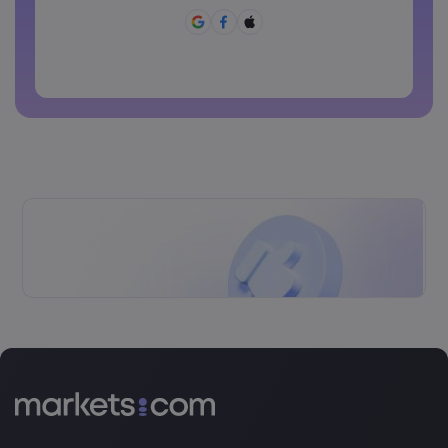
पासवर्ड में ~!@#£%^&*()_-+=:;&lt;&gt;{,[]?,.अवश्य होने चाहिए
पासवर्ड का साझा रूप से उपयोग नहीं किया जा सकता
पासवर्ड में गैर-लैटिन कैरेक्टर्स नहीं हो सकते
पासवर्डों में स्पेस नहीं हो सकते