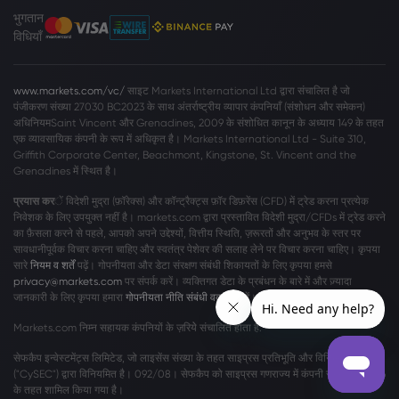
भुगतान
विधियाँ
www.markets.com/vc/
साइट Markets International Ltd द्वारा संचालित है जो
पंजीकरण संख्या 27030 BC2023 के साथ अंतर्राष्ट्रीय व्यापार कंपनियाँ (संशोधन और समेकन)
अधिनियमSaint Vincent और Grenadines, 2009 के संशोधित कानून के अध्याय 149 के तहत
एक व्यावसायिक कंपनी के रूप में अधिकृत है। Markets International Ltd - Suite 310,
Griffith Corporate Center, Beachmont, Kingstone, St. Vincent and the
Grenadines में स्थित है।
प्रयास कर
ें विदेशी मुद्रा (फ़ॉरेक्स) और कॉन्ट्रैक्ट्स फ़ॉर डिफ़रेंस (CFD) में ट्रेड करना प्रत्येक
निवेशक के लिए उपयुक्त नहीं है। markets.com द्वारा प्रस्तावित विदेशी मुद्रा/CFDs में ट्रेड करने
का फ़ैसला करने से पहले, आपको अपने उद्देश्यों, वित्तीय स्थिति, ज़रूरतों और अनुभव के स्तर पर
सावधानीपूर्वक विचार करना चाहिए और स्वतंत्र पेशेवर की सलाह लेने पर विचार करना चाहिए। कृपया
सारे
नियम व शर्तें
पढ़ें। गोपनीयता और डेटा संरक्षण संबंधी शिकायतों के लिए कृपया हमसे
privacy@markets.com
पर संपर्क करें। व्यक्तिगत डेटा के प्रबंधन के बारे में और ज़्यादा
जानकारी के लिए कृपया हमारा
गोपनीयता नीति संबंधी वक्तव्य
पढ़ें।
Markets.com निम्न सहायक कंपनियों के ज़रियेे संचालित होता है:
सेफकैप इन्वेस्टमेंट्स लिमिटेड, जो लाइसेंस संख्या के तहत साइप्रस प्रतिभूति और विनिमय आयोग
("CySEC") द्वारा विनियमित है। 092/08। सेफकैप को साइप्रस गणराज्य में कंपनी संख्या η186196
के तहत शामिल किया गया है।