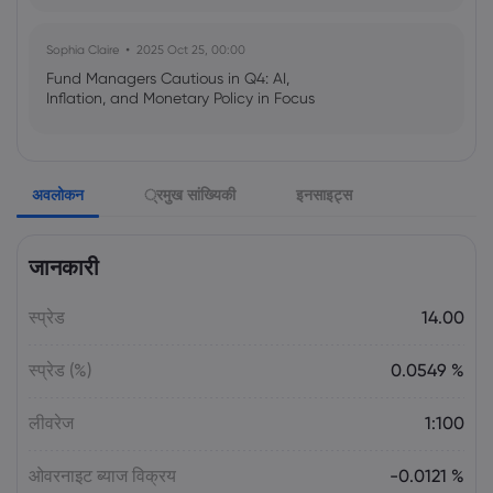
Sophia Claire
2025 Oct 25, 00:00
Fund Managers Cautious in Q4: AI,
Inflation, and Monetary Policy in Focus
Emma Rose
2025 Oct 25, 00:00
अवलोकन
्रमुख सांख्यिकी
इनसाइट्स
US Government Shutdown Threatens
October Inflation Data Release
जानकारी
Sophia Claire
2025 Oct 24, 00:00
स्प्रेड
14.00
US-EU Relations: Russia Sanctions Unite
Despite Trade Tensions
स्प्रेड (%)
0.0549 %
Emma Rose
2025 Oct 24, 00:00
लीवरेज
1:100
BOJ Warns of Japan Stock Market
Overheating, U.S. Trade Policy Risk
ओवरनाइट ब्याज विक्रय
-0.0121 %