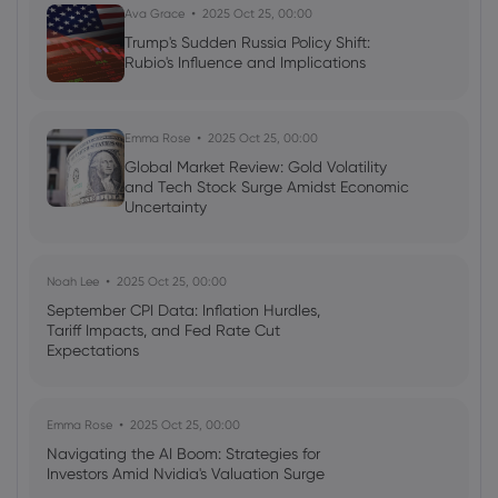
Ava Grace
2025 Oct 25, 00:00
Trump's Sudden Russia Policy Shift:
Rubio's Influence and Implications
2020 मई 27, 08:21
Hong Kong dents optimism but stocks
remain on track
Emma Rose
2025 Oct 25, 00:00
Global Market Review: Gold Volatility
and Tech Stock Surge Amidst Economic
Uncertainty
Noah Lee
2025 Oct 25, 00:00
September CPI Data: Inflation Hurdles,
Tariff Impacts, and Fed Rate Cut
Expectations
Emma Rose
2025 Oct 25, 00:00
Navigating the AI Boom: Strategies for
Investors Amid Nvidia's Valuation Surge