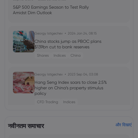
S&P 500 Earnings Season to Test Rally
Amidst Dim Outlook
Georgy Istigechev
2024 Jan 24, 08:15
China stocks jump as PBOC plans
$139bn cut to bank reserves
Shares
Indices
China
Georgy Istigechev
2023 Sep 04, 03:08
Hang Seng Index soars to close 2.5%
higher on China’s property stimulus
policy
CFD Trading
Indices
2020 Jun 01, 08:16
नवीनतम समाचार
और दिखाएं
Stocks rally, dollar offered, OPEC meeting
may be brought forward