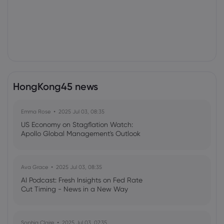
HongKong45 news
Emma Rose
2025 Jul 03, 08:35
US Economy on Stagflation Watch:
Apollo Global Management's Outlook
Ava Grace
2025 Jul 03, 08:35
AI Podcast: Fresh Insights on Fed Rate
Cut Timing - News in a New Way
Sophia Claire
2025 Jul 03, 07:35