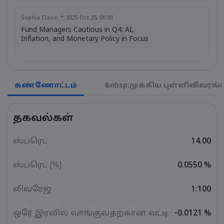
Sophia Claire
2025 Oct 25, 00:00
Fund Managers Cautious in Q4: AI,
Inflation, and Monetary Policy in Focus
Emma Rose
2025 Oct 25, 00:00
US Government Shutdown Threatens
கண்ணோட்டம்
&nbsp;முக்கிய புள்ளிவிவரங்
October Inflation Data Release
தகவல்கள்
Sophia Claire
2025 Oct 24, 00:00
US-EU Relations: Russia Sanctions Unite
ஸ்ப்ரெட்
14.00
Despite Trade Tensions
ஸ்ப்ரெட் (%)
0.0550 %
Emma Rose
2025 Oct 24, 00:00
லிவரேஜ்
1:100
BOJ Warns of Japan Stock Market
Overheating, U.S. Trade Policy Risk
ஒரே இரவில் வாங்குவதற்கான வட்டி
-0.0121 %