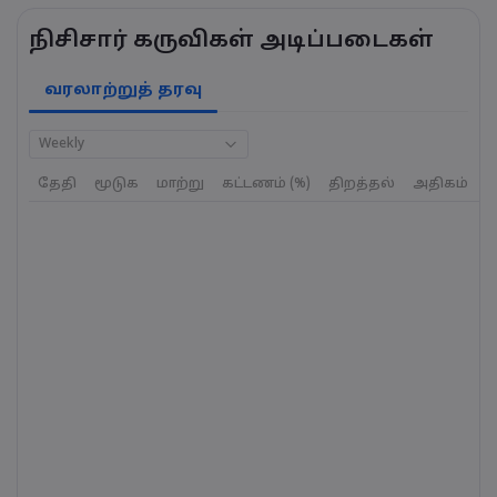
நிசிசார் கருவிகள் அடிப்படைகள்
வரலாற்றுத் தரவு
Weekly
தேதி
மூடுக
மாற்று
கட்டணம் (%)
திறத்தல்
அதிகம்
க