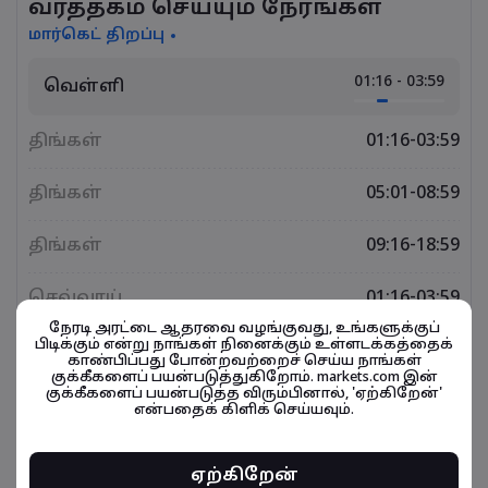
வர்த்தகம் செய்யும் நேரங்கள்
மார்கெட் திறப்பு
01:16 - 03:59
வெள்ளி
திங்கள்
01:16-03:59
திங்கள்
05:01-08:59
திங்கள்
09:16-18:59
செவ்வாய்
01:16-03:59
நேரடி அரட்டை ஆதரவை வழங்குவது, உங்களுக்குப்
பிடிக்கும் என்று நாங்கள் நினைக்கும் உள்ளடக்கத்தைக்
செவ்வாய்
05:01-08:59
காண்பிப்பது போன்றவற்றைச் செய்ய நாங்கள்
குக்கீகளைப் பயன்படுத்துகிறோம். markets.com இன்
குக்கீகளைப் பயன்படுத்த விரும்பினால், 'ஏற்கிறேன்'
செவ்வாய்
09:16-18:59
என்பதைக் கிளிக் செய்யவும்.
புதன்
01:16-03:59
ஏற்கிறேன்