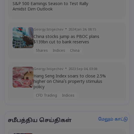
S&P 500 Earnings Season to Test Rally
Amidst Dim Outlook
Georgy Istigechev
2024 Jan 24, 08:15
China stocks jump as PBOC plans
$139bn cut to bank reserves
Shares
Indices
China
Georgy Istigechev
2023 Sep 04, 03:08
Hang Seng Index soars to close 2.5%
higher on China’s property stimulus
policy
CFD Trading
Indices
2020 Jun 01, 08:16
மேலும் காட்டு
சமீபத்திய செய்திகள்
Stocks rally, dollar offered, OPEC
meeting may be brought forward