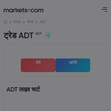
ADT
बाज़ार
शेयर्स
ट्रेड ADT
ADT
बेचें
खरीदें
ADT लाइव चार्ट