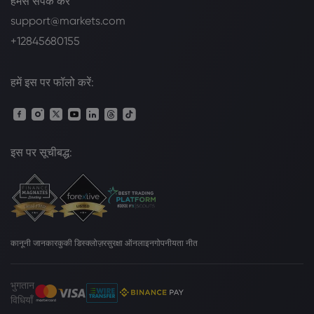
हमसे संपर्क करें
support@markets.com
+12845680155
हमें इस पर फॉलो करें:
इस पर सूचीबद्ध:
कानूनी जानकार
कुकी डिस्क्लोज़र
सुरक्षा ऑनलाइन
गोपनीयता नीत
भुगतान
विधियाँ