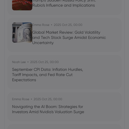
Trump's Sudden Russia Policy Shift:
Rubio's Influence and Implications
Neil Wilson
2024 Jul 09, 07:30
BP dips, Powell Congress speech ahead,
records for Tokyo, NY
Emma Rose
2025 Oct 25, 00:00
Shares
Indices
Forex
Commodities
Global Market Review: Gold Volatility
and Tech Stock Surge Amidst Economic
Uncertainty
Noah Lee
2025 Oct 25, 00:00
September CPI Data: Inflation Hurdles,
Tariff Impacts, and Fed Rate Cut
Expectations
Emma Rose
2025 Oct 25, 00:00
Navigating the AI Boom: Strategies for
Investors Amid Nvidia's Valuation Surge