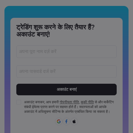
ट्रेडिंग शुरू करने के लिए तैयार हैं?
अकाउंट बनाएं!
पासवर्ड‏ 8 ‏से‏ 15 ‏कैरेक्टर लंबे अवश्य होने चाहिए
पासवर्डों में कम से कम 1 संख्यात्मक कैरेक्टर अवश्य होना चाहिए
पासवर्डों में कम से कम 1 अपरकेस कैरेक्टर अवश्य होना चाहिए
अकाउंट बनाकर, आप हमारी
गोपनीयता नीति
,
कुकी नीति
से और मार्केटिंग
संबंधी ईमेल्स प्राप्त करने पर सहमत होते हैं। सदस्यताओं को आपके
पासवर्डों में कम से कम 1 लोअरकेस कैरेक्टर अवश्य होना चाहिए
अकाउंट में अधिसूचना सेटिंग्स के अंतर्गत प्रबंधित किया जा सकता है।
पासवर्ड में ~!@#£%^&*()_-+=:;&lt;&gt;{,[]?,.अवश्य होने चाहिए
पासवर्ड का साझा रूप से उपयोग नहीं किया जा सकता
पासवर्ड में गैर-लैटिन कैरेक्टर्स नहीं हो सकते