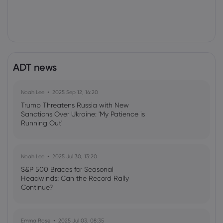
ADT news
Noah Lee
2025 Sep 12, 14:20
Trump Threatens Russia with New
Sanctions Over Ukraine: 'My Patience is
Running Out'
Noah Lee
2025 Jul 30, 13:20
S&P 500 Braces for Seasonal
Headwinds: Can the Record Rally
Continue?
Emma Rose
2025 Jul 03, 08:35