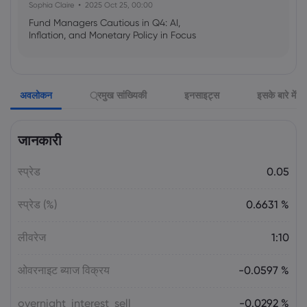
Sophia Claire
2025 Oct 25, 00:00
Fund Managers Cautious in Q4: AI,
Inflation, and Monetary Policy in Focus
Emma Rose
2025 Oct 25, 00:00
अवलोकन
्रमुख सांख्यिकी
इनसाइट्स
इसके बारे में
US Government Shutdown Threatens
October Inflation Data Release
जानकारी
Sophia Claire
2025 Oct 24, 00:00
स्प्रेड
0.05
US-EU Relations: Russia Sanctions Unite
Despite Trade Tensions
स्प्रेड (%)
0.6631 %
Emma Rose
2025 Oct 24, 00:00
लीवरेज
1:10
BOJ Warns of Japan Stock Market
Overheating, U.S. Trade Policy Risk
ओवरनाइट ब्याज विक्रय
-0.0597 %
overnight_interest_sell
-0.0292 %