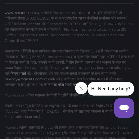
www.markets.com/vc/
साइट Markets International Ltd द्वारा संचालित है जो
पंजीकरण संख्या 27030 BC2023 के साथ अंतर्राष्ट्रीय व्यापार कंपनियाँ (संशोधन और समेकन)
अधिनियमSaint Vincent और Grenadines, 2009 के संशोधित कानून के अध्याय 149 के तहत
एक व्यावसायिक कंपनी के रूप में अधिकृत है। Markets International Ltd - Suite 310,
Griffith Corporate Center, Beachmont, Kingstone, St. Vincent and the
Grenadines में स्थित है।
प्रयास कर
ें विदेशी मुद्रा (फ़ॉरेक्स) और कॉन्ट्रैक्ट्स फ़ॉर डिफ़रेंस (CFD) में ट्रेड करना प्रत्येक
निवेशक के लिए उपयुक्त नहीं है। markets.com द्वारा प्रस्तावित विदेशी मुद्रा/CFDs में ट्रेड करने
का फ़ैसला करने से पहले, आपको अपने उद्देश्यों, वित्तीय स्थिति, ज़रूरतों और अनुभव के स्तर पर
सावधानीपूर्वक विचार करना चाहिए और स्वतंत्र पेशेवर की सलाह लेने पर विचार करना चाहिए। कृपया
सारे
नियम व शर्तें
पढ़ें। गोपनीयता और डेटा संरक्षण संबंधी शिकायतों के लिए कृपया हमसे
privacy@markets.com
पर संपर्क करें। व्यक्तिगत डेटा के प्रबंधन के बारे में और ज़्यादा
जानकारी के लिए कृपया हमारा
गोपनीयता नीति संबंधी वक्तव्य
पढ़ें।
Markets.com निम्न सहायक कंपनियों के ज़रियेे संचालित होता है:
सेफकैप इन्वेस्टमेंट्स लिमिटेड, जो लाइसेंस संख्या के तहत साइप्रस प्रतिभूति और विनिमय आयोग
("CySEC") द्वारा विनियमित है। 092/08। सेफकैप को साइप्रस गणराज्य में कंपनी संख्या η186196
के तहत शामिल किया गया है।
Markets (दक्षिण अफ़्रीका) Pty Ltd को वित्तीय क्षेत्र आचरण प्राधिकरण (Financial Sector
Conduct Authority, "FSCA") द्वारा लाइसेंस संख्या के तहत विनियमित किया जाता है। 46860
और 2012 के वित्तीय बाजार अधिनियम संख्या 19 के अनुसार ओवर-द-काउंटर डेरिवेटिव प्रदाता