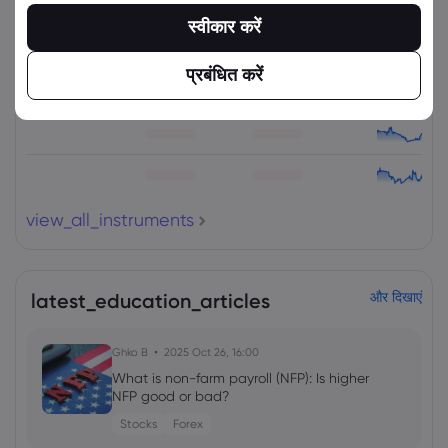
संपत्ति
बेचें
खरीदें
(%) परिवर्तित करें
स्वीकार करें
प्रबंधित करें
view_all_instruments
latest_education_articles
और दिखाएं
Ghko B
2025 Oct 26, 16:00
What is non-farm payroll (NFP): Is higher
NFP good or bad?
Stocks
Forex