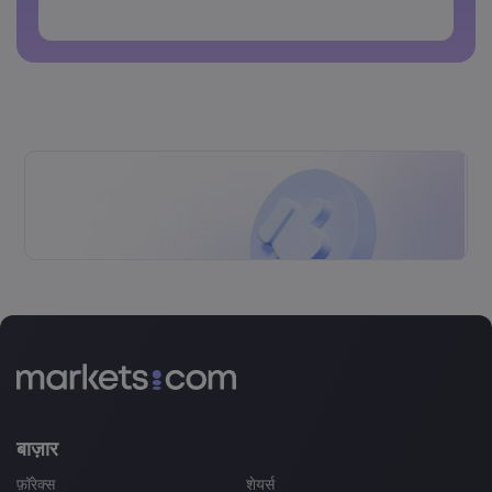
पासवर्डों में स्पेस नहीं हो सकते
बाज़ार
फ़ॉरेक्स
शेयर्स