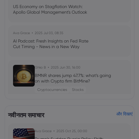
US Economy on Stagflation Watch:
Apollo Global Management's Outlook
Ava Grace
2025 Jul 03, 08:35
AI Podcast: Fresh Insights on Fed Rate
Cut Timing - News in a New Way
Ghko B
2025 Jun 30, 16:00
BMNR shares jump 47.7%: what’s going
on with Crypto firm BitMine?
Cryptocurrencies
Stocks
Neil Wilson
2024 Dec 01, 16:00
नवीनतम समाचार
और दिखाएं
Market Watch: Bond Yields, Stocks, and
Political Tensions
CFD Trading
ETFs
Cryptocurrencies
Stocks
Ava Grace
2025 Oct 25, 00:00