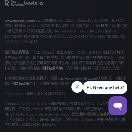
www.markets.com/za/
网站由Markets South Africa (Pty) Ltd經營，受 FSCA
监管，牌照号 46860，并且获准作为场外衍生品提供商 (ODP) 按照 2012 年金融
市场法案第 19 号条款经营业务。Markets South Africa (Pty) Ltd 位於 at
BOUNDARY PLACE 18 RIVONIA ROAD, ILLOVO SANDTON, JOHANNESBURG,
GAUTENG, 2196, 南非。
高风险投资警告：
外汇（Forex）和差价合约（CFD）交易具有高度的投机性，
具有高风险，并不适合每个投资者。您可能失去部分或所有的投资资金，因此
您的投资金额必须在您可承受的范围之内。您必须了解与保证金交易相关的所
有风险。 请阅读完整的
风险披露声明
，该声明详细解释了投资涉及的风险。
有关隐私和数据保护的投诉，请通过
privacy@markets.com
联系我们。 请阅读
我们的
隐私政策声明
，了解更多关于处理个人数据的信息。
Markets.com 通过以下分公司经营业务：
Safecap Investments Limited塞浦路斯证券和交易委员会（CySEC）颁发牌照
和监管，许可证Safecap 于塞浦路斯共和国注册，公司注册号为
ΗΕ186196.Safecap Investments Limited，受塞浦路斯證券交易委員會
（「CySEC」）監管，許可證編號為： 092/08。Safecap 在塞浦路斯共和國
註冊成立，公司編號為 HE186196。