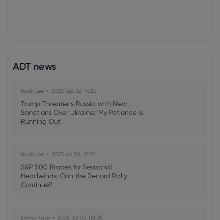
ADT news
Noah Lee
2025 Sep 12, 14:20
Trump Threatens Russia with New
Sanctions Over Ukraine: 'My Patience is
Running Out'
Noah Lee
2025 Jul 30, 13:20
S&P 500 Braces for Seasonal
Headwinds: Can the Record Rally
Continue?
Emma Rose
2025 Jul 03, 08:35