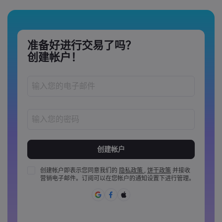
准备好进行交易了吗？
创建帐户！
密码长度必须介于 8 到 15 个字之间
密码必须至少包含 1 个数字
密码必须至少包含 1 个大写字母
创建帐户即表示您同意我们的
隐私政策
,
饼干政策
并接收
营销电子邮件。订阅可以在您帐户的通知设置下进行管理。
密码必须至少包含 1 个小写字母
密码必须包含 ~!@#£%^&amp;*()_-+=:;&lt;&gt;{,[]?,.
密码不能是常用的
密码不能包含非拉丁字母&nbsp;&nbsp;