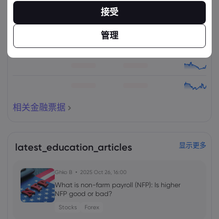
资产
出售
买入
更改(%)：
接受
管理
相关金融票据
latest_education_articles
显示更多
Ghko B
2025 Oct 26, 16:00
What is non-farm payroll (NFP): Is higher
NFP good or bad?
Stocks
Forex