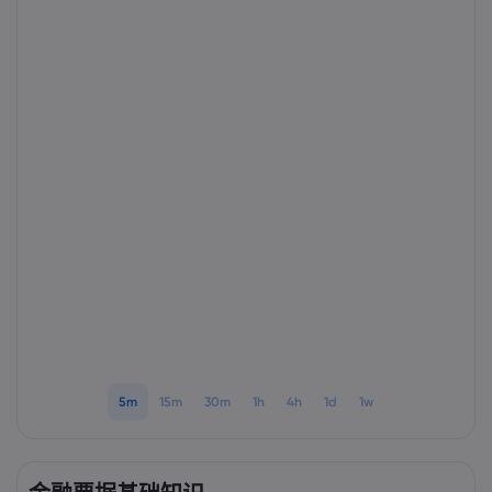
Markets.com 简介
为何选择 markets.
帮助与支持
全球服务
常见问题解答
数据与安全
集团简介
帮助中心
安全上网
法律资源包
奖项和媒体
联系客服
Cookie 披露声明
合法交易条例
投诉
5m
15m
30m
1h
4h
1d
1w