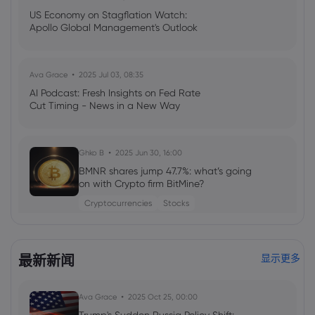
US Economy on Stagflation Watch:
Apollo Global Management's Outlook
Ava Grace
2025 Jul 03, 08:35
AI Podcast: Fresh Insights on Fed Rate
Cut Timing - News in a New Way
Ghko B
2025 Jun 30, 16:00
BMNR shares jump 47.7%: what’s going
on with Crypto firm BitMine?
Cryptocurrencies
Stocks
Neil Wilson
2024 Dec 01, 16:00
最新新闻
显示更多
Market Watch: Bond Yields, Stocks, and
Political Tensions
CFD Trading
ETFs
Cryptocurrencies
Stocks
Ava Grace
2025 Oct 25, 00:00