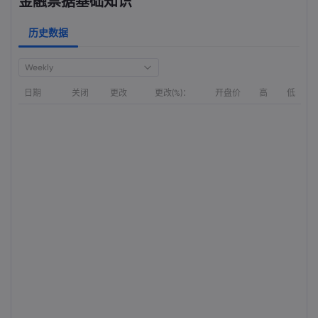
金融票据基础知识
历史数据
Weekly
日期
关闭
更改
更改(%)：
开盘价
高
低