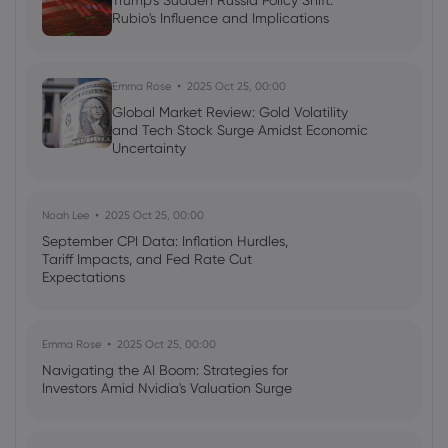
Trump's Sudden Russia Policy Shift:
Rubio's Influence and Implications
Neil Wilson
2024 Jul 09, 07:30
BP dips, Powell Congress speech ahead,
records for Tokyo, NY
Emma Rose
2025 Oct 25, 00:00
Shares
Indices
Forex
Commodities
Global Market Review: Gold Volatility
and Tech Stock Surge Amidst Economic
Uncertainty
Noah Lee
2025 Oct 25, 00:00
September CPI Data: Inflation Hurdles,
Tariff Impacts, and Fed Rate Cut
Expectations
Emma Rose
2025 Oct 25, 00:00
Navigating the AI Boom: Strategies for
Investors Amid Nvidia's Valuation Surge