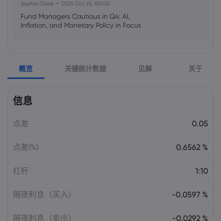
Sophia Claire
2025 Oct 25, 00:00
Fund Managers Cautious in Q4: AI,
Inflation, and Monetary Policy in Focus
Emma Rose
2025 Oct 25, 00:00
概览
关键统计数据
见解
关于
US Government Shutdown Threatens
October Inflation Data Release
信息
Sophia Claire
2025 Oct 24, 00:00
点差
0.05
US-EU Relations: Russia Sanctions Unite
Despite Trade Tensions
点差(%)
0.6562 %
Emma Rose
2025 Oct 24, 00:00
杠杆
1:10
BOJ Warns of Japan Stock Market
Overheating, U.S. Trade Policy Risk
隔夜利息（买入）
-0.0597 %
隔夜利息（卖出）
-0.0292 %