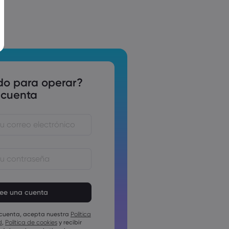
do para operar?
 cuenta
ñas deben tener entre 8 y 15 como
as deben incluir al menos un
érico
 cuenta, acepta nuestra
Política
as deben incluir al menos un
d
,
Política de cookies
y recibir
mayúscula