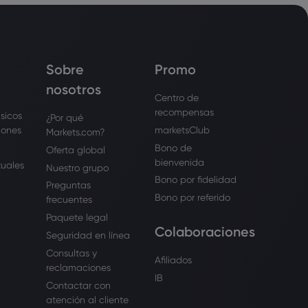
Sobre
Promo
nosotros
Centro de
recompensas
sicos
¿Por qué
iones
marketsClub
Markets.com?
Bono de
Oferta global
bienvenida
tuales
Nuestro grupo
Bono por fidelidad
Preguntas
Bono por referido
frecuentes
Paquete legal
Colaboraciones
Seguridad en línea
Consultas y
Afiliados
reclamaciones
IB
Contactar con
atención al cliente