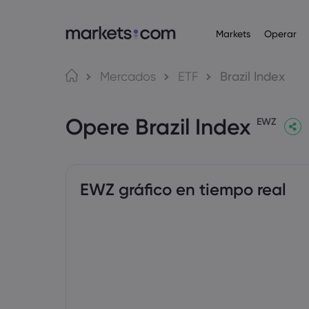
Markets
Operar
Plataformas de operaci
Acerca de Markets
Productos
Idioma
Mercados
ETF
Brazil Index
Plataforma web
¿Por qué Markets.com?
Forex
English
English
Opere Brazil Index
English (Global)
English (EU)
App
Oferta global
EWZ
Español
Deutsch
Materias primas
MT4
Nuestro grupo
German
Spanish (Latam)
Nederlands
العربية
MT5
Premios y medios
Dutch
Arabic
Cripto
繁體中文
简体中文
Trading Central
Traditional Chinese
Simplified Chinese
EWZ gráfico en tiempo real
Bahasa Indonesia
한국어
Bonos
Indonesian
Korean