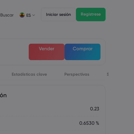
Regístrese
Iniciar sesión
Buscar
ES
Funciones para operar
Paquete legal
Depth of Market
Paquete legal
English
English
Vender
Comprar
English (ZA)
English (St. Vincent)
 cookies
Dansk
Italiano
Danish
Italian
Bahasa Melayu
ภาษาไทย
Malay
Thai
िन्दी
Estadísticas clave
Português
Perspectivas
Sobre
Hindi
Portuguese
peraciones
al
ión
0.23
0.6530 %