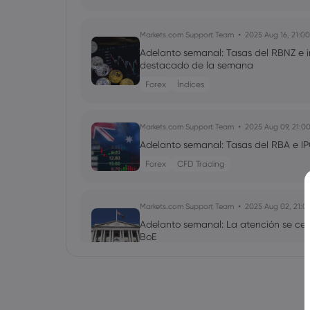
Markets.com Support Team
2025 Aug 16, 21:00
Adelanto semanal: Tasas del RBNZ e i
destacado de la semana
Forex
Índices
Markets.com Support Team
2025 Aug 09, 21:0
Adelanto semanal: Tasas del RBA e IP
Forex
CFD Trading
Markets.com Support Team
2025 Aug 02, 21:0
Adelanto semanal: La atención se cent
BoE
Forex
Índices
Markets.com Support Team
2025 Jul 26, 21:00