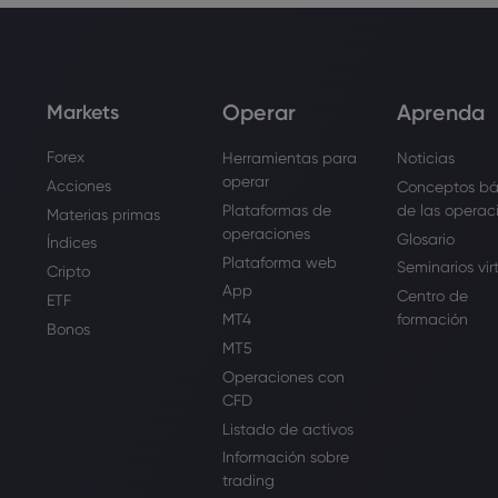
Operar
Aprenda
Markets
Forex
Herramientas para
Noticias
operar
Acciones
Conceptos bá
Plataformas de
de las operac
Materias primas
operaciones
Glosario
Índices
Plataforma web
Seminarios vir
Cripto
App
Centro de
ETF
MT4
formación
Bonos
MT5
Operaciones con
CFD
Listado de activos
Información sobre
trading