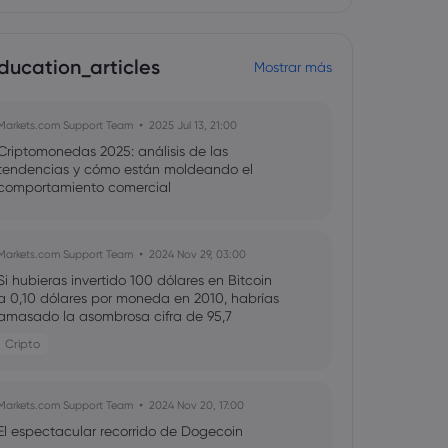
ducation_articles
Mostrar más
Markets.com Support Team
2025 Jul 13, 21:00
Criptomonedas 2025: análisis de las
tendencias y cómo están moldeando el
comportamiento comercial
Markets.com Support Team
2024 Nov 29, 03:00
Si hubieras invertido 100 dólares en Bitcoin
a 0,10 dólares por moneda en 2010, habrías
amasado la asombrosa cifra de 95,7
MILLONES de dólares
Cripto
Markets.com Support Team
2024 Nov 20, 17:00
El espectacular recorrido de Dogecoin