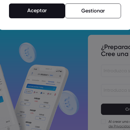
s tasas de interés de la Fed, el BoC
Aceptar
Gestionar
, decisión del BCE sobre los tipos
¿Prepara
Cree una
ión de EE. UU., Canadá y Reino
Las contrase
mínimo
Las contraseñ
carácter num
Al crear una
Las contraseñ
de Privacida
carácter en 