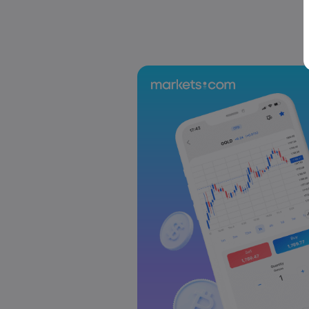
Adelanto semanal: Decisiones sobre la
y el BoJ en el centro de atención
Forex
Índices
Markets.com Support Team
2025 Jul 19, 21:00
Adelanto semanal: elecciones en Japón
de interés, discurso de Powell
Forex
Índices
Markets.com Support Team
2025 Jul 12, 21:00
Adelanto semanal: Los datos de inflac
Unido acapararán la atención
Forex
Índices