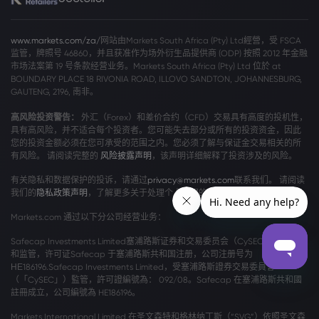
www.markets.com/za/
网站由Markets South Africa (Pty) Ltd經營，受 FSCA
监管，牌照号 46860，并且获准作为场外衍生品提供商 (ODP) 按照 2012 年金融
市场法案第 19 号条款经营业务。Markets South Africa (Pty) Ltd 位於 at
BOUNDARY PLACE 18 RIVONIA ROAD, ILLOVO SANDTON, JOHANNESBURG,
GAUTENG, 2196, 南非。
高风险投资警告：
外汇（Forex）和差价合约（CFD）交易具有高度的投机性，
具有高风险，并不适合每个投资者。您可能失去部分或所有的投资资金，因此
您的投资金额必须在您可承受的范围之内。您必须了解与保证金交易相关的所
有风险。 请阅读完整的
风险披露声明
，该声明详细解释了投资涉及的风险。
有关隐私和数据保护的投诉，请通过
privacy@markets.com
联系我们。 请阅读
我们的
隐私政策声明
，了解更多关于处理个人数据的信息。
Markets.com 通过以下分公司经营业务：
Safecap Investments Limited塞浦路斯证券和交易委员会（CySEC）颁发牌照
和监管，许可证Safecap 于塞浦路斯共和国注册，公司注册号为
ΗΕ186196.Safecap Investments Limited，受塞浦路斯證券交易委員會
（「CySEC」）監管，許可證編號為： 092/08。Safecap 在塞浦路斯共和國
註冊成立，公司編號為 HE186196。
Markets International Limited 在圣文森特和格林纳丁斯（“SVG”）依照圣文森