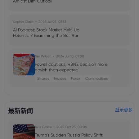
Amidst Dim Outlook
Sophia Claire
2025 Jul 03, 07:35
AI Podcast: Stock Market Melt-Up
Potential? Examining the Bull Run
Neil Wilson
2024 Jul 10, 07:00
Powell cautious, RBNZ decision more
dovish than expected
Shares
Indices
Forex
Commodities
最新新闻
显示更多
Ava Grace
2025 Oct 25, 00:00
Trump's Sudden Russia Policy Shift: