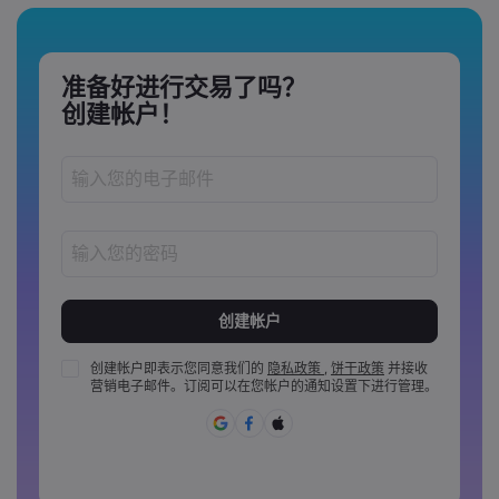
准备好进行交易了吗？
创建帐户！
密码长度必须介于 8 到 15 个字之间
密码必须至少包含 1 个数字
密码必须至少包含 1 个大写字母
创建帐户即表示您同意我们的
隐私政策
,
饼干政策
并接收
营销电子邮件。订阅可以在您帐户的通知设置下进行管理。
密码必须至少包含 1 个小写字母
密码必须包含 ~!@#£%^&amp;*()_-+=:;&lt;&gt;{,[]?,.
密码不能是常用的
密码不能包含非拉丁字母&nbsp;&nbsp;