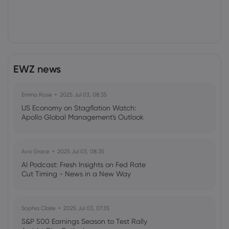
EWZ news
Emma Rose
2025 Jul 03, 08:35
US Economy on Stagflation Watch:
Apollo Global Management's Outlook
Ava Grace
2025 Jul 03, 08:35
AI Podcast: Fresh Insights on Fed Rate
Cut Timing - News in a New Way
Sophia Claire
2025 Jul 03, 07:35
S&P 500 Earnings Season to Test Rally