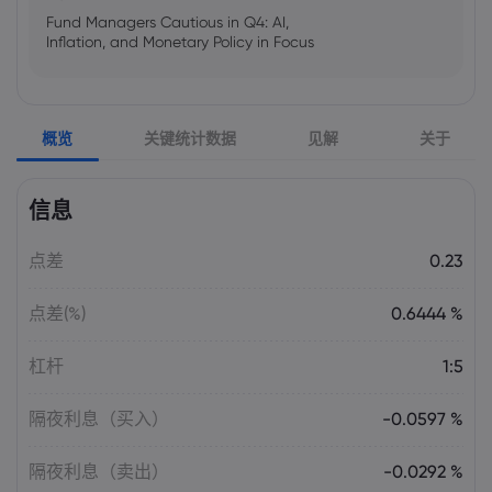
Fund Managers Cautious in Q4: AI,
Inflation, and Monetary Policy in Focus
Emma Rose
2025 Oct 25, 00:00
概览
关键统计数据
见解
关于
US Government Shutdown Threatens
October Inflation Data Release
信息
Sophia Claire
2025 Oct 24, 00:00
点差
0.23
US-EU Relations: Russia Sanctions Unite
Despite Trade Tensions
点差(%)
0.6444 %
Emma Rose
2025 Oct 24, 00:00
杠杆
1:5
BOJ Warns of Japan Stock Market
Overheating, U.S. Trade Policy Risk
隔夜利息（买入）
-0.0597 %
隔夜利息（卖出）
-0.0292 %