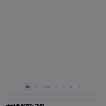
Markets.com 简介
为何选择 markets.
帮助与支持
全球服务
常见问题解答
数据与安全
集团简介
帮助中心
安全上网
法律资源包
奖项和媒体
联系客服
Cookie 披露声明
合法交易条例
投诉
5m
15m
30m
1h
4h
1d
1w