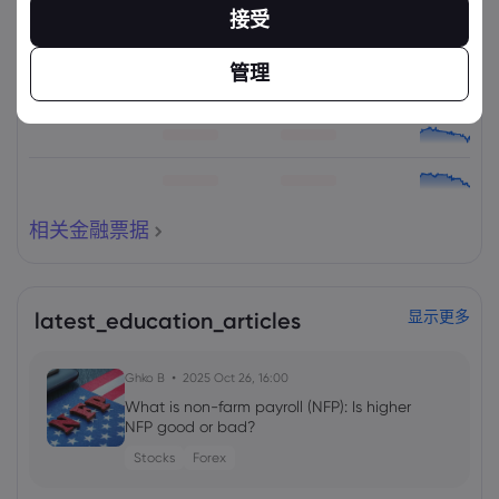
资产
出售
买入
更改(%)：
接受
管理
相关金融票据
latest_education_articles
显示更多
Ghko B
2025 Oct 26, 16:00
What is non-farm payroll (NFP): Is higher
NFP good or bad?
Stocks
Forex