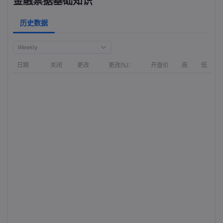
金融票据基础知识
历史数据
Weekly
日期
关闭
更改
更改(%)：
开盘价
高
低