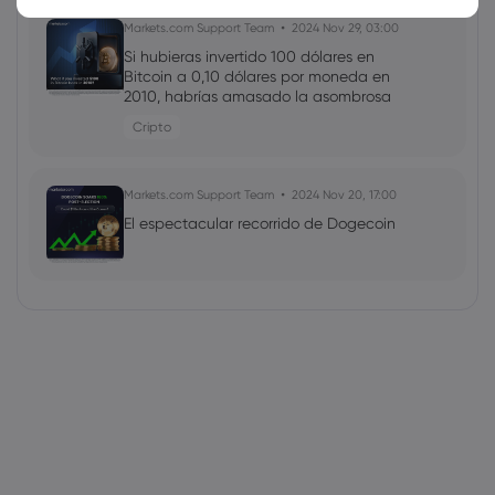
Markets.com Support Team
2024 Nov 29, 03:00
Si hubieras invertido 100 dólares en
Bitcoin a 0,10 dólares por moneda en
2010, habrías amasado la asombrosa
cifra de 95,7 MILLONES de dólares
Cripto
Markets.com Support Team
2024 Nov 20, 17:00
El espectacular recorrido de Dogecoin