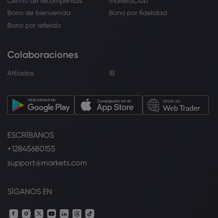
Centro de recompensas
marketsClub
Bono de bienvenida
Bono por fidelidad
Bono por referido
Colaboraciones
Afiliados
IB
ESCRÍBANOS
+12845680155
support@markets.com
SÍGANOS EN