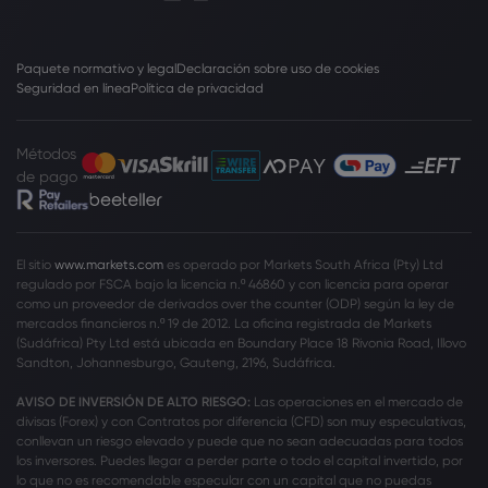
Paquete normativo y legal
Declaración sobre uso de cookies
Seguridad en línea
Política de privacidad
Métodos
de pago
El sitio
www.markets.com
es operado por Markets South Africa (Pty) Ltd
regulado por FSCA bajo la licencia n.º 46860 y con licencia para operar
como un proveedor de derivados over the counter (ODP) según la ley de
mercados financieros n.º 19 de 2012. La oficina registrada de Markets
(Sudáfrica) Pty Ltd está ubicada en Boundary Place 18 Rivonia Road, Illovo
Sandton, Johannesburgo, Gauteng, 2196, Sudáfrica.
AVISO DE INVERSIÓN DE ALTO RIESGO:
Las operaciones en el mercado de
divisas (Forex) y con Contratos por diferencia (CFD) son muy especulativas,
conllevan un riesgo elevado y puede que no sean adecuadas para todos
los inversores. Puedes llegar a perder parte o todo el capital invertido, por
lo que no es recomendable especular con un capital que no puedas