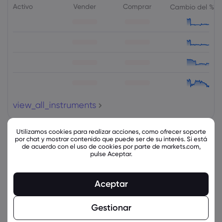
Activo
Vender
Comprar
Cambio del %
view_all_instruments
Utilizamos cookies para realizar acciones, como ofrecer soporte
por chat y mostrar contenido que puede ser de su interés. Si está
latest_education_articles
Mostrar más
de acuerdo con el uso de cookies por parte de markets.com,
pulse Aceptar.
Markets.com Support Team
2025 Jul 13, 21:00
Aceptar
Criptomonedas 2025: análisis de las
tendencias y cómo están moldeando el
comportamiento comercial
Gestionar