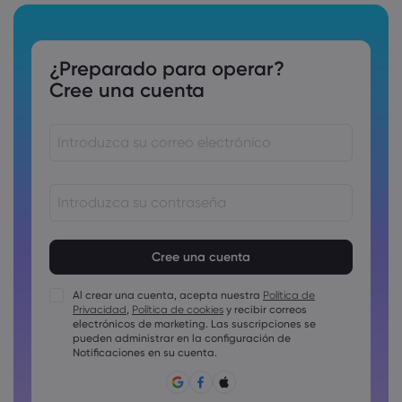
¿Preparado para operar?
Cree una cuenta
Las contraseñas deben tener entre 8 y 15 como mínimo
Las contraseñas deben incluir al menos un carácter
numérico
Al crear una cuenta, acepta nuestra
Política de
Las contraseñas deben incluir al menos un carácter en
Privacidad
,
Política de cookies
y recibir correos
mayúscula
electrónicos de marketing. Las suscripciones se
Las contraseñas deben incluir al menos un carácter en
pueden administrar en la configuración de
minúscula
Notificaciones en su cuenta.
La contraseña debe tener ~!@#£%^&amp;*()_-+=:;&lt;&gt;{,
[]?,.
La contraseña no puede ser una de las que se utilizan