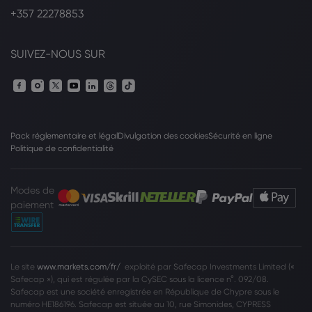
+357 22278853
SUIVEZ-NOUS SUR
Pack réglementaire et légal
Divulgation des cookies
Sécurité en ligne
Politique de confidentialité
Modes de
paiement
Le site
www.markets.com/fr/
exploité par Safecap Investments Limited («
Safecap »), qui est régulée par la CySEC sous la licence n°. 092/08.
Safecap est une société enregistrée en République de Chypre sous le
numéro HE186196. Safecap est située au 10, rue Simonides, CYPRESS