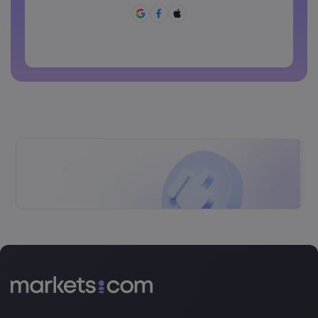
Le mot de passe doit contenir ~!@#£%^&amp;*()_-
+=:;&lt;&gt;{,[] ?,.
Le mot de passe ne doit pas être un mot de passe
courant.
Le mot de passe ne doit pas contenir de caractères non
latins
Les mots de passe ne doivent pas avoir d'espaces.