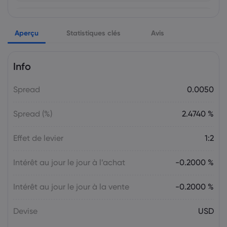
Markets.com Support Team
2025 Jul 26, 21:00
Aperçu
Semaine à venir : Les décisions sur les
Statistiques clés
Avis
taux d'intérêt de la Fed, de la BoC et de
la BoJ en ligne de mire
Info
Le Forex
Indices
Spread
0.0050
Markets.com Support Team
2025 Jul 19, 21:00
La semaine à venir : Élections au Japon,
Spread (%)
2.4740 %
décision sur les taux d'intérêt de la BCE,
discours de M. Powell
Effet de levier
1:2
Le Forex
Indices
Intérêt au jour le jour à l’achat
-0.2000 %
Markets.com Support Team
2025 Jul 12, 21:00
Semaine à venir : Les données sur
Intérêt au jour le jour à la vente
-0.2000 %
l’inflation aux États-Unis, au Canada et
au Royaume-Uni occupent le devant de
Devise
USD
la scène
Le Forex
Indices