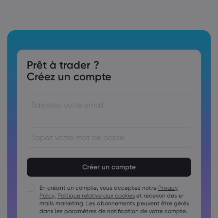
Prêt à trader ?
Créez un compte
Le mot de passe doit comporter entre 8 et
15&nbsp;caractères
Le mot de passe doit contenir au moins 1 caractère
numérique
En créant un compte, vous acceptez notre
Privacy
Policy
,
Politique relative aux cookies
et recevoir des e-
Le mot de passe doit contenir au moins 1 lettre majuscule.
mails marketing. Les abonnements peuvent être gérés
Le mot de passe doit contenir au moins 1 lettre minuscule
dans les paramètres de notification de votre compte.