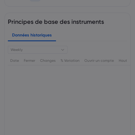
Principes de base des instruments
Données historiques
Weekly
Date
Fermer
Changes
% Variation
Ouvrir un compte
Haut
B