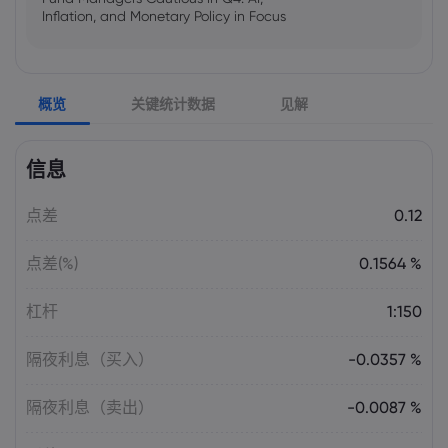
Inflation, and Monetary Policy in Focus
Emma Rose
2025 Oct 25, 00:00
概览
关键统计数据
见解
US Government Shutdown Threatens
October Inflation Data Release
信息
Sophia Claire
2025 Oct 24, 00:00
点差
0.12
US-EU Relations: Russia Sanctions Unite
Despite Trade Tensions
点差(%)
0.1564 %
Emma Rose
2025 Oct 24, 00:00
杠杆
1:150
BOJ Warns of Japan Stock Market
Overheating, U.S. Trade Policy Risk
隔夜利息（买入）
-0.0357 %
隔夜利息（卖出）
-0.0087 %