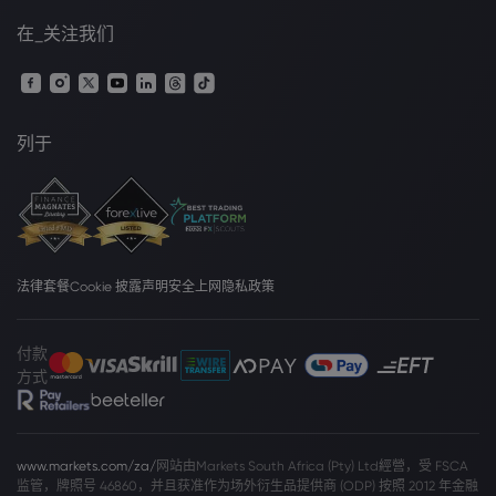
在_关注我们
列于
法律套餐
Cookie 披露声明
安全上网
隐私政策
付款
方式
www.markets.com/za/
网站由Markets South Africa (Pty) Ltd經營，受 FSCA
监管，牌照号 46860，并且获准作为场外衍生品提供商 (ODP) 按照 2012 年金融