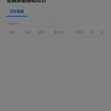
金融票据基础知识
历史数据
Weekly
日期
关闭
更改
更改(%)：
开盘价
高
低