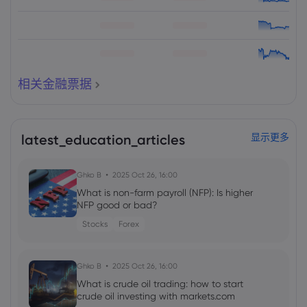
相关金融票据
latest_education_articles
显示更多
Ghko B
2025 Oct 26, 16:00
What is non-farm payroll (NFP): Is higher
NFP good or bad?
Stocks
Forex
Ghko B
2025 Oct 26, 16:00
What is crude oil trading: how to start
crude oil investing with markets.com