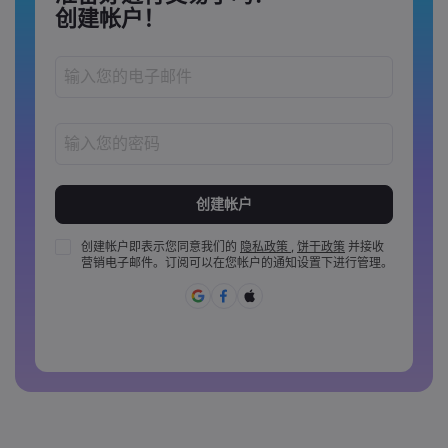
创建帐户！
密码长度必须介于 8 到 15 个字之间
密码必须至少包含 1 个数字
密码必须至少包含 1 个大写字母
创建帐户即表示您同意我们的
隐私政策
,
饼干政策
并接收
营销电子邮件。订阅可以在您帐户的通知设置下进行管理。
密码必须至少包含 1 个小写字母
密码必须包含 ~!@#£%^&amp;*()_-+=:;&lt;&gt;{,[]?,.
密码不能是常用的
密码不能包含非拉丁字母&nbsp;&nbsp;
密码不能包含空格&nbsp;