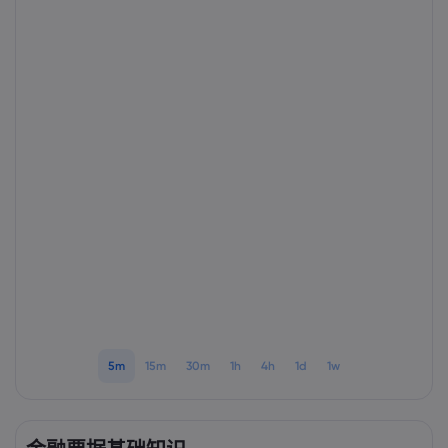
Markets.com 简介
为何选择 markets.
帮助与支持
全球服务
常见问题解答
数据与安全
集团简介
帮助中心
安全上网
法律资源包
奖项和媒体
联系客服
Cookie 披露声明
合法交易条例
投诉
5m
15m
30m
1h
4h
1d
1w