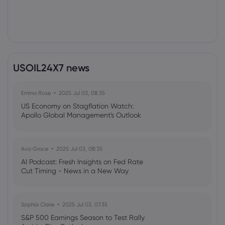
USOIL24X7 news
Emma Rose
2025 Jul 03, 08:35
US Economy on Stagflation Watch:
Apollo Global Management's Outlook
Ava Grace
2025 Jul 03, 08:35
AI Podcast: Fresh Insights on Fed Rate
Cut Timing - News in a New Way
Sophia Claire
2025 Jul 03, 07:35
S&P 500 Earnings Season to Test Rally