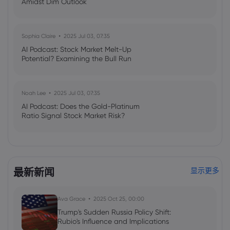
Amidst Dim Outlook
Sophia Claire
2025 Jul 03, 07:35
AI Podcast: Stock Market Melt-Up
Potential? Examining the Bull Run
Noah Lee
2025 Jul 03, 07:35
AI Podcast: Does the Gold-Platinum
Ratio Signal Stock Market Risk?
最新新闻
显示更多
Ava Grace
2025 Oct 25, 00:00
Trump's Sudden Russia Policy Shift:
Rubio's Influence and Implications