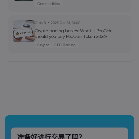
Commodities
Ghko B
2025 Oct 26, 16:00
Crypto trading basics: What is PooCoin,
should you buy PooCoin Token 2026?
Crypto
CFD Trading
准备好进行交易了吗？