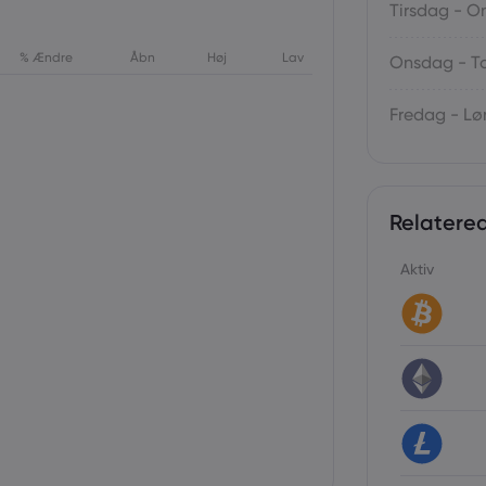
Tirsdag - 
% Ændre
Åbn
Høj
Lav
Onsdag - T
Fredag - Lø
Relatered
Aktiv