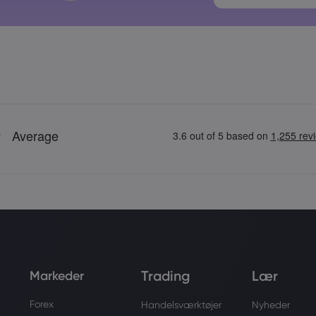
Adgangskoder
Trading
Lær
Markeder
Forex
Handelsværktøjer
Nyheder