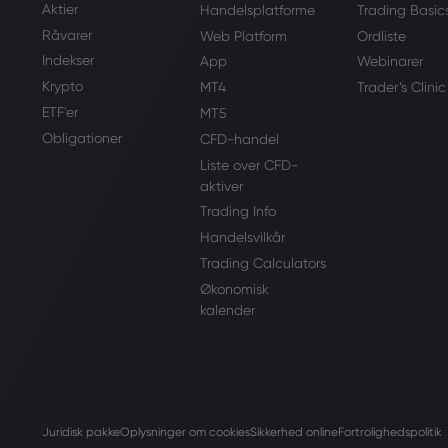
Aktier
Handelsplatforme
Trading Basic
Råvarer
Web Platform
Ordliste
Indekser
App
Webinarer
Krypto
MT4
Trader’s Clinic
ETF'er
MT5
Obligationer
CFD-handel
Liste over CFD-
aktiver
Trading Info
Handelsvilkår
Trading Calculators
Økonomisk
kalender
Juridisk pakke
Oplysninger om cookies
Sikkerhed online
Fortrolighedspolitik