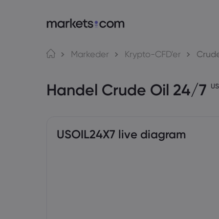
Om Markets.com
Markeder
Krypto-CFD'er
Crude
Hvorfor markets.com?
W
Handel Crude Oil 24/7
Global handel
A
US
Vores gruppe
M
Priser og medier
M
USOIL24X7 live diagram