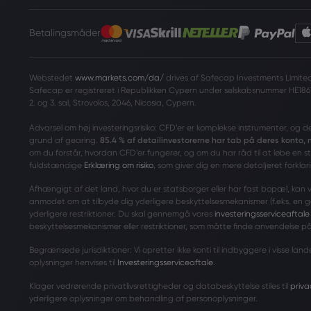
Betalingsmåder
Webstedet
www.markets.com/da/
drives af Safecap Investments Limited 
Safecap er registreret i Republikken Cypern under selskabsnummer HE186
2. og 3. sal, Strovolos, 2046, Nicosia, Cypern.
Advarsel om høj investeringsrisiko: CFD’er er komplekse instrumenter, og d
grund af gearing.
85.4 % af detailinvestorerne har tab på deres konto,
om du forstår, hvordan CFD’er fungerer, og om du har råd til at løbe en s
fuldstændige
Erklæring om risiko
, som giver dig en mere detaljeret forklari
Afhængigt af det land, hvor du er statsborger eller har fast bopæl, kan vi i
anmodet om at tilbyde dig yderligere beskyttelsesmekanismer (f.eks. en 
yderligere restriktioner. Du skal gennemgå vores
investeringsserviceaftale
beskyttelsesmekanismer eller restriktioner, som måtte finde anvendelse på
Begrænsede jurisdiktioner: Vi opretter ikke konti til indbyggere i visse l
oplysninger henvises til
Investeringsserviceaftale
.
Klager vedrørende privatlivsrettigheder og databeskyttelse stiles til
priv
yderligere oplysninger om behandling af personoplysninger.