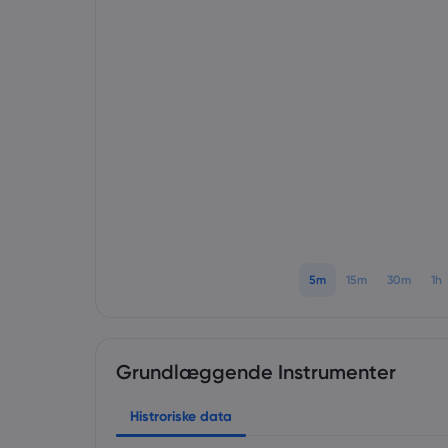
5m
15m
30m
1h
Grundlæggende Instrumenter
Histroriske data