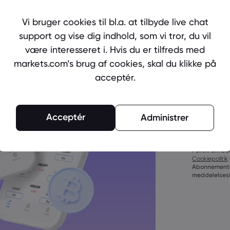
Ready to 
Create an
Vi bruger cookies til bl.a. at tilbyde live chat
support og vise dig indhold, som vi tror, du vil
være interesseret i. Hvis du er tilfreds med
markets.com’s brug af cookies, skal du klikke på
acceptér.
Adgangskoder
Acceptér
Administrer
tegn
Adgangskoder 
tegn
Ved at opret
Adgangskoder 
Politik om be
bogstav
Cookiepolitik
Adgangskoder 
Abonnemente
bogstav
meddelelsesin
Adgangskode
()_-+=:;&lt;&gt
Adgangskode 
Adgangekoden 
tegn