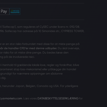
(‘Safecap’), som reguleres af CySEC under licens nr. 092/08.
196. Safecap har adresse på 10 Simonides str., CYPRESS TOWER,
er er en stor risiko forbundet med disse for at miste penge på
 når de handler CFD’er med denne udbyder.
Du skal overveje,
tor risiko for at miste dine penge. Du bedes læse den
ng på de involverede risici.
 henhold til gældende lokale love, regler og forskrifter, blive
garanteret stop loss-mekanisme) eller pålægge din handel
grundigt for nærmere oplysninger om sådanne
 dig.
ande, herunder Japan, Belgien, Canada og USA. For yderligere
acy@markets.com
. Læs vores
DATABESKYTTELSESERKLÆRING
for