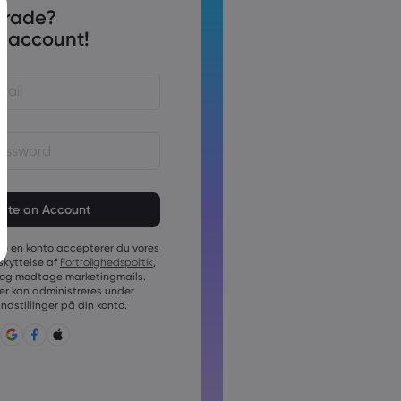
trade?
 account!
 skal være på mellem 6 og 15
skal indeholde mindst 1 numerisk
te en konto accepterer du vores
skal indeholde mindst 1 stort
skyttelse af
Fortrolighedspolitik
,
og modtage marketingmails.
skal indeholde mindst 1 lille
r kan administreres under
dstillinger på din konto.
n skal indeholde ~!@#£%^&amp;*
;{,[]?,.
kan ikke bruges generelt
kan ikke indeholde ikke-latinske