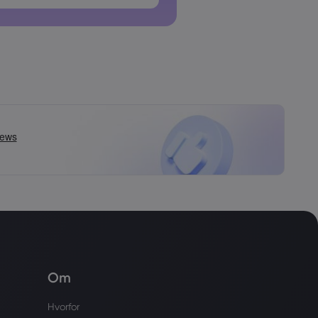
 må ikke indeholde mellemrum
Om
Hvorfor