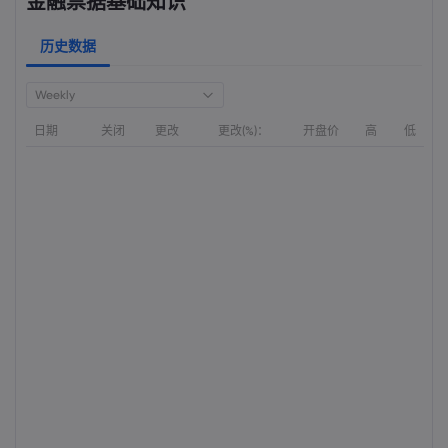
金融票据基础知识
历史数据
Weekly
日期
关闭
更改
更改(%)：
开盘价
高
低