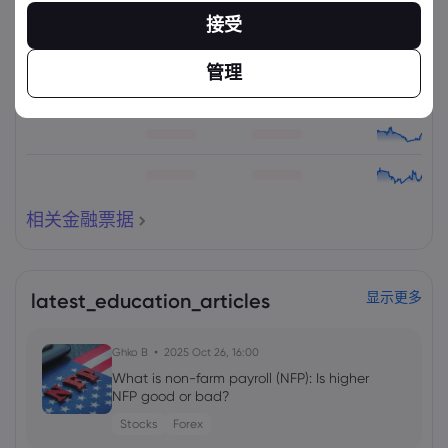
资产
出售
买入
更改(%)：
接受
管理
相关金融票据
latest_education_articles
显示更多
Ghko B
2025 Oct 26, 16:00
What is non-farm payroll (NFP): Is higher
NFP good or bad?
Stocks
Forex