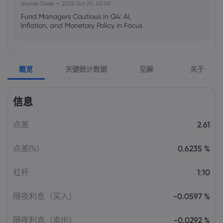
Sophia Claire
2025 Oct 25, 00:00
Fund Managers Cautious in Q4: AI,
Inflation, and Monetary Policy in Focus
Emma Rose
2025 Oct 25, 00:00
概览
关键统计数据
见解
关于
US Government Shutdown Threatens
October Inflation Data Release
信息
Sophia Claire
2025 Oct 24, 00:00
点差
2.61
US-EU Relations: Russia Sanctions Unite
Despite Trade Tensions
点差(%)
0.6235 %
Emma Rose
2025 Oct 24, 00:00
杠杆
1:10
BOJ Warns of Japan Stock Market
Overheating, U.S. Trade Policy Risk
隔夜利息（买入）
-0.0597 %
隔夜利息（卖出）
-0.0292 %