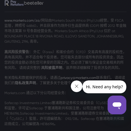
www.markets.com/za/
网站由Markets South Africa (Pty) Ltd經營，受 FSCA
监管，牌照号 46860，并且获准作为场外衍生品提供商 (ODP) 按照 2012 年金融
市场法案第 19 号条款经营业务。Markets South Africa (Pty) Ltd 位於 at
BOUNDARY PLACE 18 RIVONIA ROAD, ILLOVO SANDTON, JOHANNESBURG,
GAUTENG, 2196, 南非。
高风险投资警告：
外汇（Forex）和差价合约（CFD）交易具有高度的投机性，
具有高风险，并不适合每个投资者。您可能失去部分或所有的投资资金，因此
您的投资金额必须在您可承受的范围之内。您必须了解与保证金交易相关的所
有风险。 请阅读完整的
风险披露声明
，该声明详细解释了投资涉及的风险。
有关隐私和数据保护的投诉，请通过
privacy@markets.com
联系我们。 请阅读
我们的
隐私政策声明
，了解更多关于处理个人数据的信息。
Markets.com 通过以下分公司经营业务：
Safecap Investments Limited塞浦路斯证券和交易委员会（CySEC）颁发牌照
和监管，许可证Safecap 于塞浦路斯共和国注册，公司注册号为
ΗΕ186196.Safecap Investments Limited，受塞浦路斯證券交易委員會
（「CySEC」）監管，許可證編號為： 092/08。Safecap 在塞浦路斯共和國
註冊成立，公司編號為 HE186196。