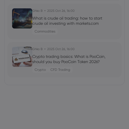
Ghko B
2025 Oct 26, 16:00
What is crude oil trading: how to start
crude oil investing with markets.com
Commodities
Ghko B
2025 Oct 26, 16:00
Crypto trading basics: What is PooCoin,
should you buy PooCoin Token 2026?
Crypto
CFD Trading