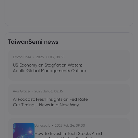
TaiwanSemi news
Emma Rose
2025 Jul 03, 08:35
US Economy on Stagflation Watch:
Apollo Global Management's Outlook
Ava Grace
2025 Jul 03, 08:35
AI Podcast: Fresh Insights on Fed Rate
Cut Timing - News in a New Way
Vanessa L
2025 Feb 24, 09:00
How to Invest in Tech Stocks Amid