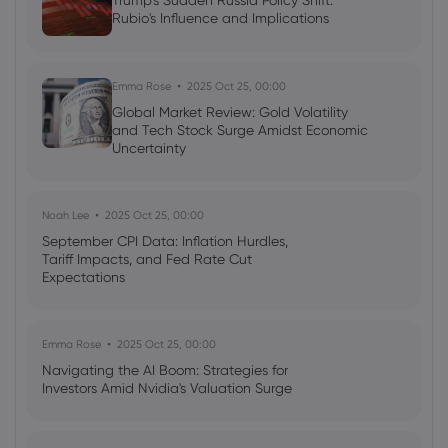
Trump's Sudden Russia Policy Shift:
Rubio's Influence and Implications
Neil Wilson
2024 Apr 11, 21:00
Week ahead: Goldman Sachs earnings,
UK CPI data due
Emma Rose
2025 Oct 25, 00:00
Global Market Review: Gold Volatility
Shares
Indices
Forex
Commodities
and Tech Stock Surge Amidst Economic
Uncertainty
Noah Lee
2025 Oct 25, 00:00
September CPI Data: Inflation Hurdles,
Tariff Impacts, and Fed Rate Cut
Expectations
Emma Rose
2025 Oct 25, 00:00
Navigating the AI Boom: Strategies for
Investors Amid Nvidia's Valuation Surge