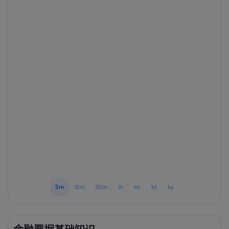
Markets.com 简介
为何选择 markets.
帮助与支持
全球服务
常见问题解答
数据与安全
集团简介
帮助中心
安全上网
法律资源包
奖项和媒体
联系客服
Cookie 披露声明
合法交易条例
投诉
5m
15m
30m
1h
4h
1d
1w