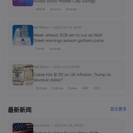
Nvidia Stock Market Cap Swings
NVDA
Stocks
Shares
Neil Wilson
2024 Oct 10, 16:00
Week ahead: ECB set to cut as Wall
Street earnings season gathers pace
Forex
Indices
Neil Wilson
2024 Jul 17, 09:30
Cable hits $1.30 on UK inflation, Trump to
devalue dollar?
Shares
Indices
Forex
GBP
USD
Neil Wilson
2024 Jul 11, 21:00
最新新闻
显示更多
Week ahead: US earnings season kicks
off, ECB hold expected
Ava Grace
2025 Oct 25, 00:00
Forex
Indices