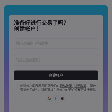
准备好进行交易了吗？
创建帐户！
密码长度必须介于 8 到 15 个字之间
密码必须至少包含 1 个数字
密码必须至少包含 1 个大写字母
创建帐户即表示您同意我们的
隐私政策
,
饼干政策
并接收
营销电子邮件。订阅可以在您帐户的通知设置下进行管理。
密码必须至少包含 1 个小写字母
密码必须包含 ~!@#£%^&amp;*()_-+=:;&lt;&gt;{,[]?,.
密码不能是常用的
密码不能包含非拉丁字母&nbsp;&nbsp;