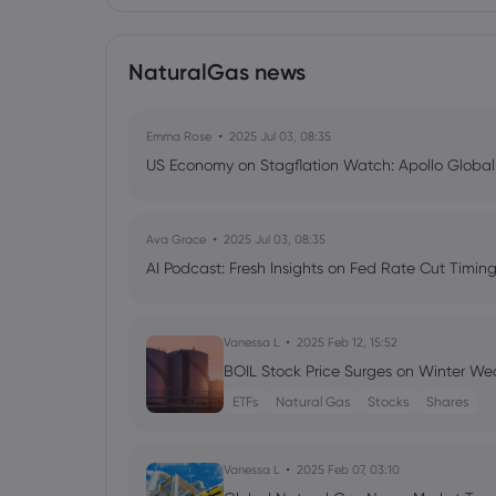
NaturalGas news
Emma Rose
2025 Jul 03, 08:35
US Economy on Stagflation Watch: Apollo Globa
Ava Grace
2025 Jul 03, 08:35
AI Podcast: Fresh Insights on Fed Rate Cut Timi
Vanessa L
2025 Feb 12, 15:52
BOIL Stock Price Surges on Winter Weat
ETFs
Natural Gas
Stocks
Shares
Vanessa L
2025 Feb 07, 03:10