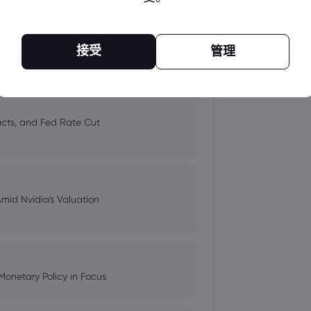
 and Tech Stock Surge Amidst
接受
管理
pacts, and Fed Rate Cut
Amid Nvidia's Valuation
Monetary Policy in Focus