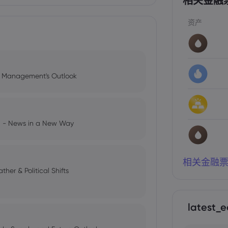
相关金融
资产
l Management's Outlook
ng - News in a New Way
相关金融
her & Political Shifts
latest_e