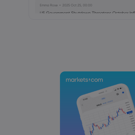
Emma Rose
2025 Oct 25, 00:00
US Government Shutdown Threatens October Infl
Sophia Claire
2025 Oct 24, 00:00
US-EU Relations: Russia Sanctions Unite Despite 
Emma Rose
2025 Oct 24, 00:00
BOJ Warns of Japan Stock Market Overheating, U.