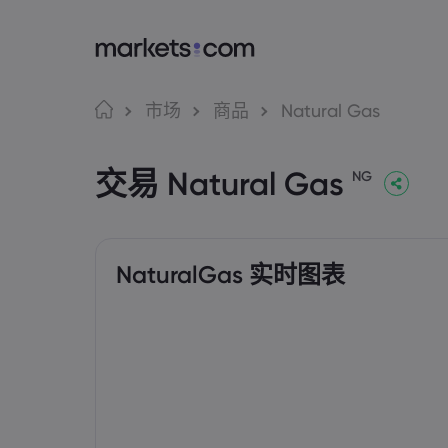
语言
Markets.com 
交
市场
商品
Natural Gas
为何选择 markets.c
Web
English
English
交易 Natural Gas
English (Global)
English (EU)
NG
全球服务
应用
Deutsch
Español
German
Spanish (Latam)
集团简介
MT4
Nederlands
العربية
奖项和媒体
MT5
Dutch
Arabic
简体中文
繁體中文
Tradi
Traditional Chinese
Simplified Chinese
NaturalGas 实时图表
Bahasa Indonesia
한국어
Indonesian
Korean