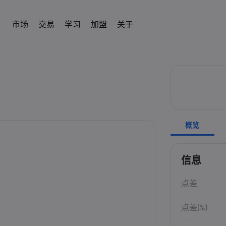
市场
交易
学习
加盟
关于
加盟
简介
易平台
产品
帮助与支持
交易工具
学习交易
数据与安全
交易信息
新闻与分析
IB
om
 平台
常见问题解答
差价合约交易计算器
术语表
安全上网
差价合约交易
新闻
English
English
外汇
股票
English (UK)
English (AU)
帮助中心
外汇交易保证金计算器
教育中心
Cookie 披露声明
差价合约资产列表
社区
Español
Français
商品
指数
Spanish (Spain)
联系客服
商品利润计算器
交易基础知识
French
交易条件
Svenka
Tiếng việt
投诉
外汇交易利润计算器
视频库
交易时段
Swedish
加密貨幣CFD
ETFs
Vietnamese
Tagalog
தமிழ்
概览
ह
ng Central
经济事件日历
到期日
Tagalog
Tamil
债券
English
近期交易休市日
English (BVI)
每周到期展期
信息
点差
点差(%)