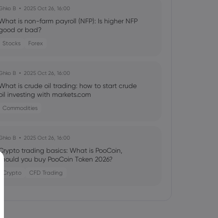
Ghko B
2025 Oct 26, 16:00
What is non-farm payroll (NFP): Is higher NFP
good or bad?
Stocks
Forex
Ghko B
2025 Oct 26, 16:00
What is crude oil trading: how to start crude
oil investing with markets.com
Commodities
Ghko B
2025 Oct 26, 16:00
Crypto trading basics: What is PooCoin,
should you buy PooCoin Token 2026?
Crypto
CFD Trading