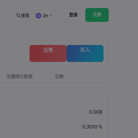
注册
登录
搜索
ZH
法律资源包
交易功能
合法交易条例
市场深度
English
English
出售
买入
English (ZA)
English (St. Vincent)
Dansk
Italiano
Danish
Italian
Bahasa Melayu
ภาษาไทย
Malay
Thai
िन्दी
关键统计数据
见解
Português
Hindi
Portuguese
0.008
0.3010 %