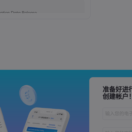
ation Data Release
Trade Tensions
S. Trade Policy Risk
准备好进
创建帐户