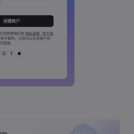
于 8 到 15 个字之间
含 1 个数字
含 1 个大写字母
示您同意我们的
隐私政策
,
饼干政
电子邮件。订阅可以在您帐户的
含 1 个小写字母
行管理。
£%^&amp;*()_-+=:;&lt;&gt;{,
用的
丁字母&nbsp;&nbsp;
格&nbsp;