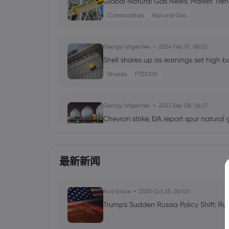
Global Natural Gas News: Market Tren
Commodities
Natural Gas
Georgy Istigechev
2024 Feb 01, 08:02
Shell shares up as earnings set high b
Shares
FTSE100
Georgy Istigechev
2023 Sep 08, 06:27
Chevron strike, EIA report spur natural
Commodities
CFD Trading
最新新闻
Georgy Istigechev
2023 Sep 05, 04:26
Natural gas prices edge lower in thin 
Ava Grace
Commodities
2025 Oct 25, 00:00
Natural Gas
Trump's Sudden Russia Policy Shift: Ru