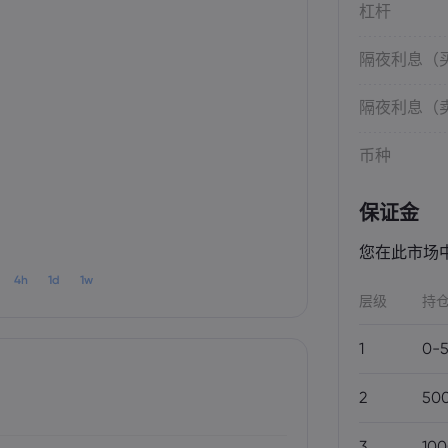
杠杆
隔夜利息（
隔夜利息（
币种
保证金
您在此市场
4h
1d
1w
层级
持
1
0-
2
50
3
10