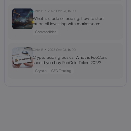
Ghko B
2025 Oct 26, 16:00
What is crude oil trading: how to start
crude oil investing with markets.com
Commodities
Ghko B
2025 Oct 26, 16:00
Crypto trading basics: What is PooCoin,
should you buy PooCoin Token 2026?
Crypto
CFD Trading