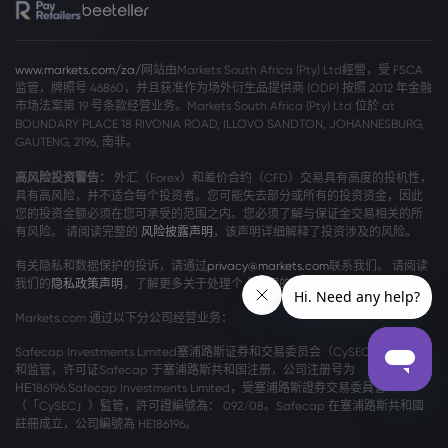
www.markets.com/za/
网站由Markets South Africa (Pty) Ltd經營，受 FSCA
监管，牌照号 46860，并且获准作为场外衍生品提供商 (ODP) 按照 2012 年金融
市场法案第 19 号条款经营业务。Markets South Africa (Pty) Ltd 位於 at
BOUNDARY PLACE 18 RIVONIA ROAD, ILLOVO SANDTON, JOHANNESBURG,
GAUTENG, 2196, 南非。
高风险投资警告：
外汇（Forex）和差价合约（CFD）交易具有高度的投机性，
具有高风险，并不适合每个投资者。您可能失去部分或所有的投资资金，因此
您的投资金额必须在您可承受的范围之内。您必须了解与保证金交易相关的所
有风险。 请阅读完整的
风险披露声明
，该声明详细解释了投资涉及的风险。
有关隐私和数据保护的投诉，请通过
privacy@markets.com
联系我们。 请阅读
我们的
隐私政策声明
，了解更多关于处理个人数据的信息。
Markets.com 通过以下分公司经营业务：
Safecap Investments Limited塞浦路斯证券和交易委员会（CySEC）颁发牌照
和监管，许可证Safecap 于塞浦路斯共和国注册，公司注册号为
ΗΕ186196.Safecap Investments Limited，受塞浦路斯證券交易委員會
（「CySEC」）監管，許可證編號為： 092/08。Safecap 在塞浦路斯共和國
註冊成立，公司編號為 HE186196。