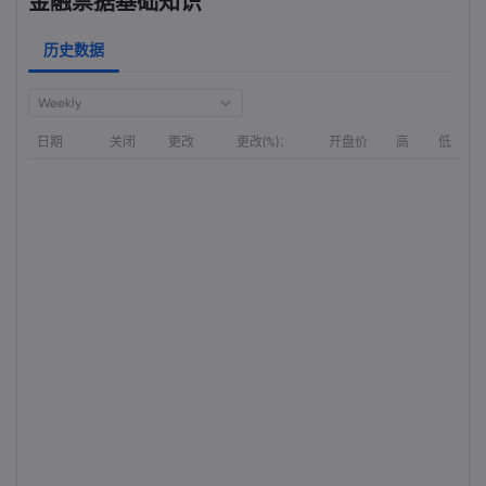
金融票据基础知识
历史数据
Weekly
日期
关闭
更改
更改(%)：
开盘价
高
低