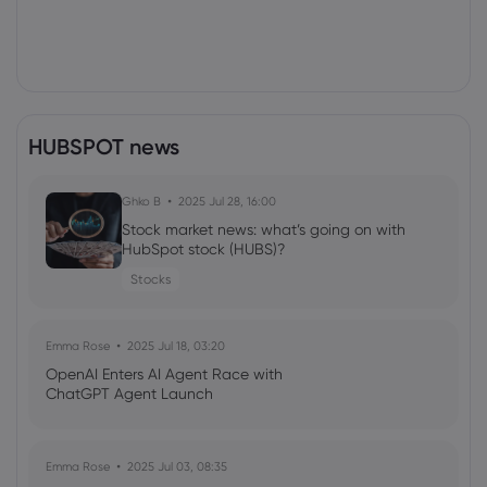
HUBSPOT news
Ghko B
2025 Jul 28, 16:00
Stock market news: what’s going on with
HubSpot stock (HUBS)?
Stocks
Emma Rose
2025 Jul 18, 03:20
OpenAI Enters AI Agent Race with
ChatGPT Agent Launch
Emma Rose
2025 Jul 03, 08:35