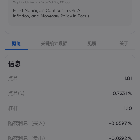
Sophia Claire
2025 Oct 25, 00:00
Fund Managers Cautious in Q4: AI,
Inflation, and Monetary Policy in Focus
Emma Rose
2025 Oct 25, 00:00
概览
关键统计数据
见解
关于
US Government Shutdown Threatens
October Inflation Data Release
信息
Sophia Claire
2025 Oct 24, 00:00
点差
1.81
US-EU Relations: Russia Sanctions Unite
Despite Trade Tensions
点差(%)
0.7231 %
Emma Rose
2025 Oct 24, 00:00
杠杆
1:10
BOJ Warns of Japan Stock Market
Overheating, U.S. Trade Policy Risk
隔夜利息（买入）
-0.0597 %
隔夜利息（卖出）
-0.0292 %