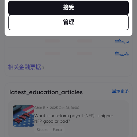
资产
出售
买入
更改(%)：
接受
管理
相关金融票据
latest_education_articles
显示更多
Ghko B
2025 Oct 26, 16:00
What is non-farm payroll (NFP): Is higher
NFP good or bad?
Stocks
Forex