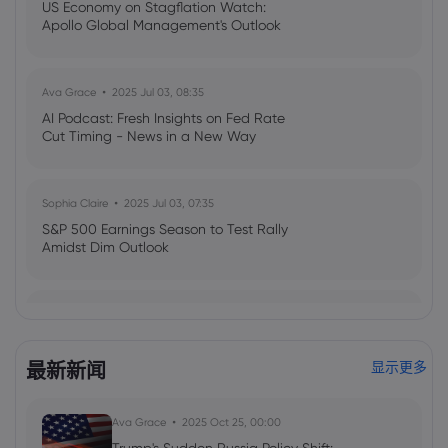
US Economy on Stagflation Watch:
Apollo Global Management's Outlook
Ava Grace
2025 Jul 03, 08:35
AI Podcast: Fresh Insights on Fed Rate
Cut Timing - News in a New Way
Sophia Claire
2025 Jul 03, 07:35
S&P 500 Earnings Season to Test Rally
Amidst Dim Outlook
2021 Feb 07, 07:24
Week Ahead: The economic outlook for
the EU, US CPI release & UK GDP
最新新闻
显示更多
unveiled
Ava Grace
2025 Oct 25, 00:00