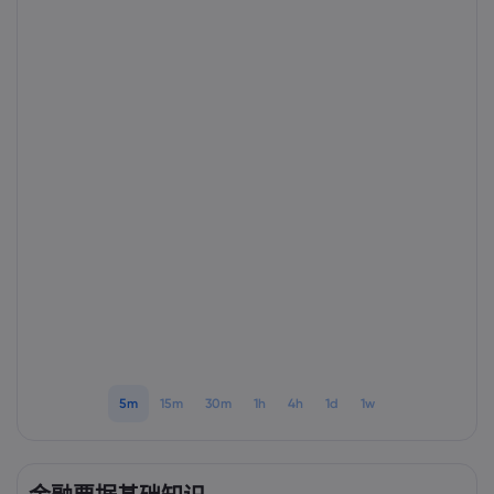
Markets.com 简介
为何选择 markets.
帮助与支持
全球服务
常见问题解答
数据与安全
集团简介
帮助中心
安全上网
法律资源包
奖项和媒体
联系客服
Cookie 披露声明
合法交易条例
投诉
5m
15m
30m
1h
4h
1d
1w