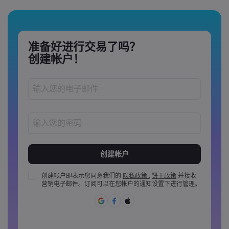
准备好进行交易了吗？
创建帐户！
密码长度必须介于 8 到 15 个字之间
密码必须至少包含 1 个数字
密码必须至少包含 1 个大写字母
创建帐户即表示您同意我们的
隐私政策
,
饼干政策
并接收
营销电子邮件。订阅可以在您帐户的通知设置下进行管理。
密码必须至少包含 1 个小写字母
密码必须包含 ~!@#£%^&amp;*()_-+=:;&lt;&gt;{,[]?,.
密码不能是常用的
密码不能包含非拉丁字母&nbsp;&nbsp;