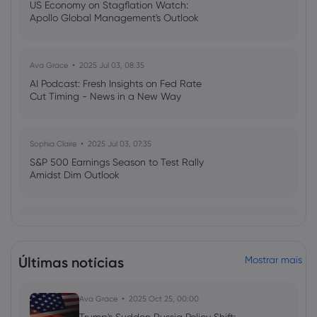
US Economy on Stagflation Watch:
Apollo Global Management's Outlook
Ava Grace
2025 Jul 03, 08:35
AI Podcast: Fresh Insights on Fed Rate
Cut Timing - News in a New Way
Sophia Claire
2025 Jul 03, 07:35
S&P 500 Earnings Season to Test Rally
Amidst Dim Outlook
2021 Feb 07, 07:24
Week Ahead: The economic outlook for
the EU, US CPI release & UK GDP
Últimas notícias
Mostrar mais
unveiled
Ava Grace
2025 Oct 25, 00:00