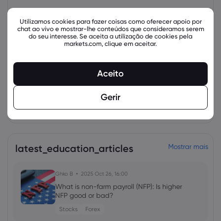
Ativo
Venda
Comprar
Alteração (%):
Utilizamos cookies para fazer coisas como oferecer apoio por
chat ao vivo e mostrar-lhe conteúdos que consideramos serem
do seu interesse. Se aceita a utilização de cookies pela
markets.com, clique em aceitar.
Aceito
Gerir
Instrumentos relacionados
latest_education_articles
Mostrar mais
Ghko B
2025 Oct 26, 16:00
What is non-farm payroll (NFP): Is higher
NFP good or bad?
Stocks
Forex