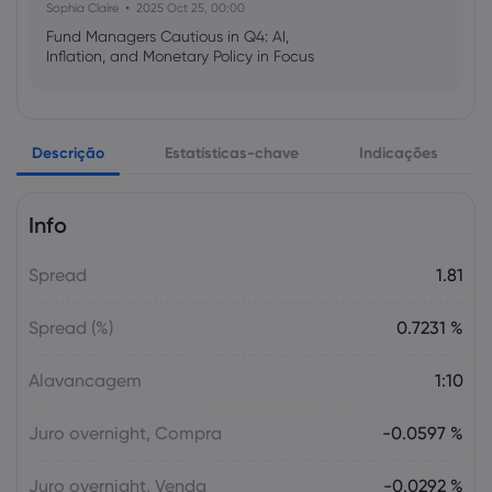
Sophia Claire
2025 Oct 25, 00:00
Fund Managers Cautious in Q4: AI,
Inflation, and Monetary Policy in Focus
Emma Rose
2025 Oct 25, 00:00
Descrição
Estatísticas-chave
Indicações
US Government Shutdown Threatens
October Inflation Data Release
Info
Sophia Claire
2025 Oct 24, 00:00
Spread
1.81
US-EU Relations: Russia Sanctions Unite
Despite Trade Tensions
Spread (%)
0.7231 %
Emma Rose
2025 Oct 24, 00:00
Alavancagem
1:10
BOJ Warns of Japan Stock Market
Overheating, U.S. Trade Policy Risk
Juro overnight, Compra
-0.0597 %
Juro overnight, Venda
-0.0292 %