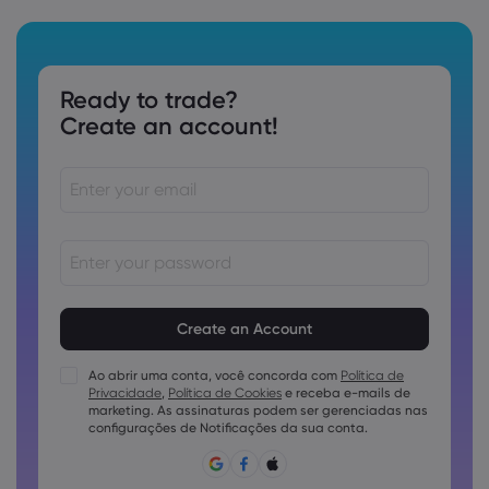
Ready to trade?
Create an account!
As senhas devem ter de 8 a 15 caracteres
As senhas devem conter pelo menos 1 caractere numérico
As senhas devem conter pelo menos 1 letra maiúscula
Ao abrir uma conta, você concorda com
Política de
Privacidade
,
Política de Cookies
e receba e-mails de
As senhas devem conter pelo menos 1 letra minúscula
marketing. As assinaturas podem ser gerenciadas nas
A senha deve conter ~!@#£%^e)_-+=:;&lt;&gt;{,[]?,.
configurações de Notificações da sua conta.
A senha não pode ser utilizada conjuntamente
A senha não pode conter caracteres não latinos