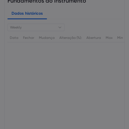
Fundamentos do instrumento
Dados históricos
Weekly
Data
Fechar
Mudança
Alteração (%):
Abertura
Max
Min