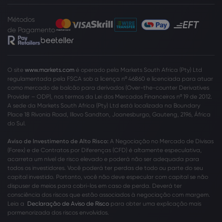
Métodos
de Pagamento
O site
www.markets.com
é operado pela Markets South Africa (Pty) Ltd
regulamentada pela FSCA sob a licença nº 46860 e licenciada para atuar
como mercado de balcão para derivados (Over-the-counter Derivatives
Provider – ODP), nos termos da Lei dos Mercados Financeiros nº 19 de 2012.
A sede da Markets South Africa (Pty) Ltd está localizada na Boundary
Place 18 Rivonia Road, Illovo Sandton, Joanesburgo, Gauteng, 2196, África
do Sul.
Aviso de Investimento de Alto Risco:
A Negociação no Mercado de Divisas
(Forex) e de Contratos por Diferenças (CFD) é altamente especulativa,
acarreta um nível de risco elevado e poderá não ser adequada para
todos os investidores. Você poderá ter perdas de todo ou parte do seu
capital investido. Portanto, você não deve especular com capital se não
dispuser de meios para cobri-los em caso de perda. Deverá ter
consciência dos riscos que estão associados à negociação com margem.
Leia a
Declaração de Aviso de Risco
para obter uma explicação mais
pormenorizada dos riscos envolvidos.