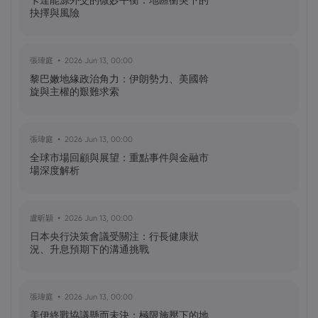
卡達能源外交的微妙平衡：地區衝突下的
幣？
抉擇與風險
黃達傑
2025 Sep 23, 16:00
張瑋庭
2026 Jun 13, 00:00
Fintech 股票值得關注：Nu
黎巴嫩地緣政治角力：伊朗勢力、美國斡
Holdings（NU）股票、SOFI 股票
旋與主權的艱難求索
黃達傑
2025 Sep 21, 16:00
張瑋庭
2026 Jun 13, 00:00
QBTS 股票今天上漲 11%：D-Wave
全球市場回顧與展望：重點事件與金融市
Quantum Inc. 發生了什麼事？
場深度解析
林芷柔
2025 Jul 18, 03:20
盧昕穎
2026 Jun 13, 00:00
OpenAI 推出 ChatGPT Agent，加入 AI 智
日本央行決策會議受關注：行長健康狀
能體競賽
況、升息預期下的溝通挑戰
張瑋庭
2026 Jun 13, 00:00
美伊終戰協議懸而未決：極限施壓下的地