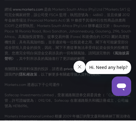
網域
www.markets.com
是由 Markets South Africa (Pty) Ltd ("Markets SA") 公
司完全獨家經營，該公司受 FSCA 監理，執照證號為： 46860，並且依據 2012
年金融市場法 (Financial Markets Act) 第 19 條授予其場外衍生性商品供應商
(ODP) 之經營執照。Markets South Africa (Pty) Ltd 辦事處設立於：Boundary
Place 18 Rivonia Road, Illovo Sandton, Johannesburg, Gauteng, 2196, South
Africa。高風險投資警告。從事交易外匯 (Forex) 和差價合約 (CFD) 屬於高度投
機性質，具有高風險特點，並非適於每一位投資者之用。閣下有可能蒙受部分
或全部投入資金的損失，因此，閣下不應從事無法承受得起資金損失的投機買
賣。您應完全明白保證金交易涉及的一切有關風險。請閱讀完整的
《風險披露
聲明》
，其中對所涉及的風險進行了更詳細的解釋。
有關隱私和資料保護的投訴，請透過
privacy@markets.com
與我們聯絡。請閱
讀我們的
隱私權政策
，以了解更多有關處理個人資料的資訊。
Markets.com 透過以下子公司運作：
Safecap Investments Limited，受塞浦路斯證券交易委員會（「CySEC」）監
管，許可證編號為： 092/08。Safecap 在塞浦路斯共和國註冊成立，公司編
號為 HE186196。
Markets International Limited 根據 2009 年修訂的聖文森和格林納丁斯法律在
聖文森和格林納丁斯（「SVG」）註冊，註冊號碼為 27030 BC 2023。