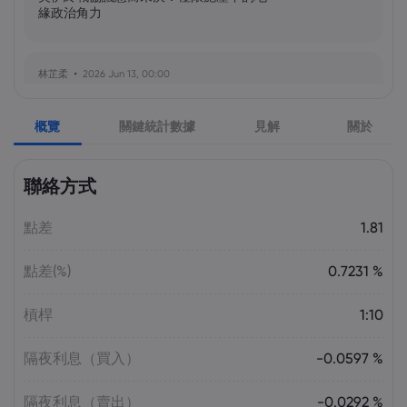
緣政治角力
林芷柔
2026 Jun 13, 00:00
美軍奪島伊朗石油樞紐？哈爾克島戰略解
析與風險評估
概覽
關鍵統計數據
見解
關於
張瑋庭
2026 Jun 13, 00:00
聯絡方式
北約安全態勢與美軍部署調整：美歐風險
評估分歧加劇
點差
1.81
點差(%)
0.7231 %
陳昊然
2026 Jun 13, 00:00
霍爾木茲海峽航運格局劇變：非伊朗原油
槓桿
1:10
量增，市場波動趨緩
隔夜利息（買入）
-0.0597 %
隔夜利息（賣出）
-0.0292 %