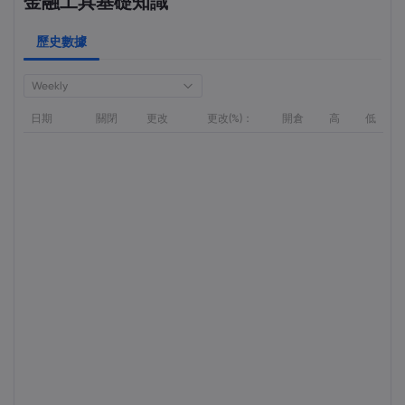
金融工具基礎知識
歷史數據
Weekly
日期
關閉
更改
更改(%)：
開倉
高
低