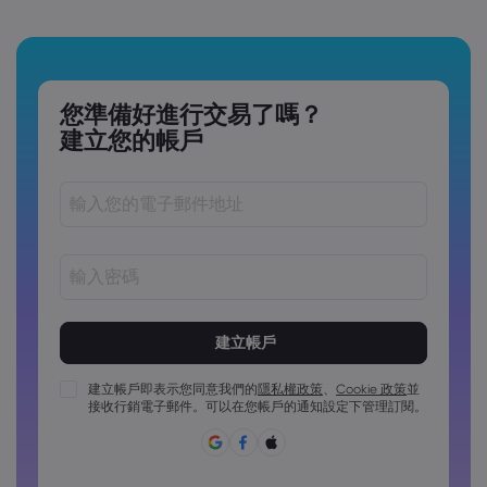
您準備好進行交易了嗎？
建立您的帳戶
密碼長度必須介於 8 到 15 個字元之間
密碼必須包含至少 1 個數字字元
密碼必須包含至少 1 個大寫字元
建立帳戶即表示您同意我們的
隱私權政策
、
Cookie 政策
並
接收行銷電子郵件。可以在您帳戶的通知設定下管理訂閱。
密碼必須包含至少 1 個小寫字元
密碼必須包含 ~!@#£%^&*()_-+=:;&lt;&gt;{,[]?,.
密碼不能為常用密碼