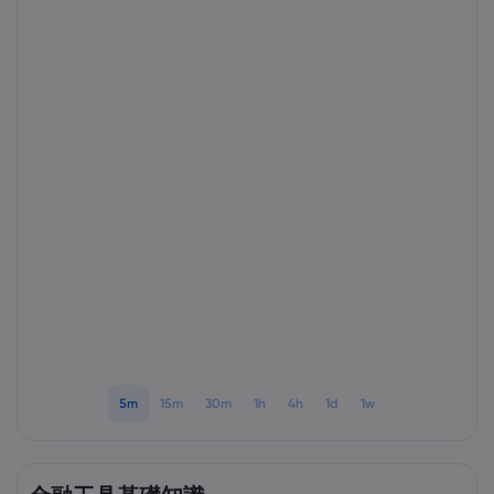
Markets.com 簡介
為甚麼選擇Markets.
協助與支援
全球服務
幫助中心
數據與安全性
集團簡介
聯絡支援
安全上網
法規
獎項和媒體
投訴
Cookie 披露
法律文件包
監管
5m
15m
30m
1h
4h
1d
1w