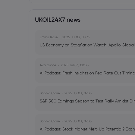
UKOIL24X7 news
Emma Rose
2025 Jul 03, 08:35
US Economy on Stagflation Watch: Apollo Globa
Ava Grace
2025 Jul 03, 08:35
AI Podcast: Fresh Insights on Fed Rate Cut Timi
Sophia Claire
2025 Jul 03, 07:35
S&P 500 Earnings Season to Test Rally Amidst D
Sophia Claire
2025 Jul 03, 07:35
AI Podcast: Stock Market Melt-Up Potential? Exam