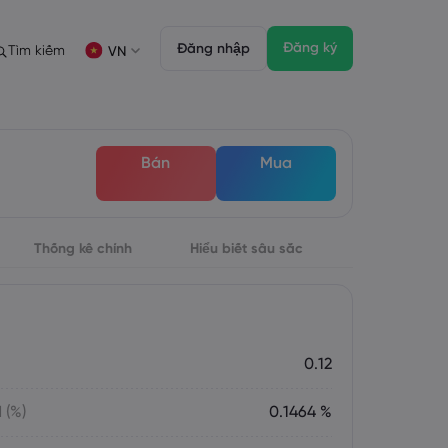
Đăng ký
Đăng nhập
Tìm kiếm
VN
ịch
ích
Gói pháp chế
Tính năng giao dịch
Gói pháp chế
Độ sâu của thị trường
English
English
Bán
Mua
English (ZA)
English (St. Vincent)
FD
 giao dịch
Dansk
Italiano
Danish
Italian
Bahasa Melayu
ภาษาไทย
Malay
Thai
िन्दी
Thống kê chính
Português
Hiểu biết sâu sắc
Hindi
Portuguese
đối với thị trường chứng khoán
Đáo hạn Hàng tuần
0.12
 (%)
0.1464 %