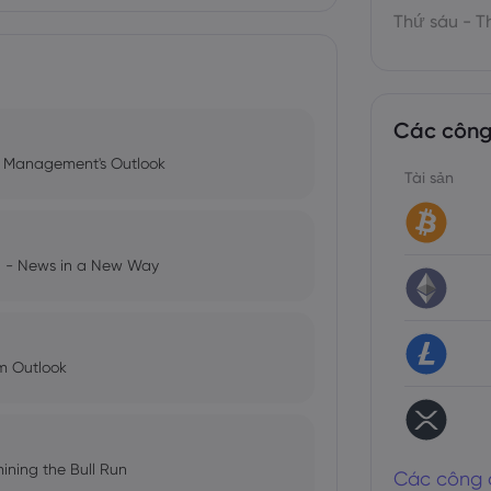
Thứ sáu - T
Các công
l Management's Outlook
Tài sản
ng - News in a New Way
im Outlook
ining the Bull Run
Các công 