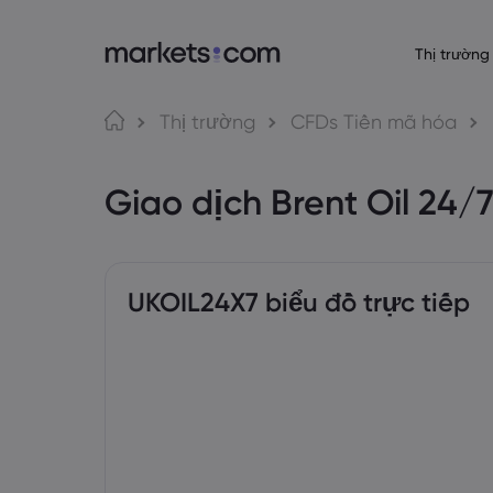
Thị trường
Giới thiệu về 
Nền tảng gi
Sả
Ngôn ngữ
Thị trường
CFDs Tiền mã hóa
Lý do chọn Market
Nền tảng Web
English
English
Forex
Giao dịch Brent Oil 24/
English (Global)
English (EU)
Cung cấp toàn cầ
Ứng dụng
Deutsch
Español
Hàng
Tập đoàn của chún
MT4
German
Spanish (Latam)
Nederlands
العربية
Giải thưởng và Tru
MT5
Dutch
Arabic
Tiền 
繁體中文
简体中文
Giao dịch mạng 
Traditional Chinese
Simplified Chinese
UKOIL24X7 biểu đồ trực tiếp
Bahasa Indonesia
한국어
Trái 
Trading Central
Indonesian
Korean