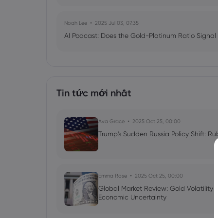
Noah Lee
2025 Jul 03, 07:35
AI Podcast: Does the Gold-Platinum Ratio Signal
Tin tức mới nhất
Ava Grace
2025 Oct 25, 00:00
Trump's Sudden Russia Policy Shift: Ru
Emma Rose
2025 Oct 25, 00:00
Global Market Review: Gold Volatility
Economic Uncertainty