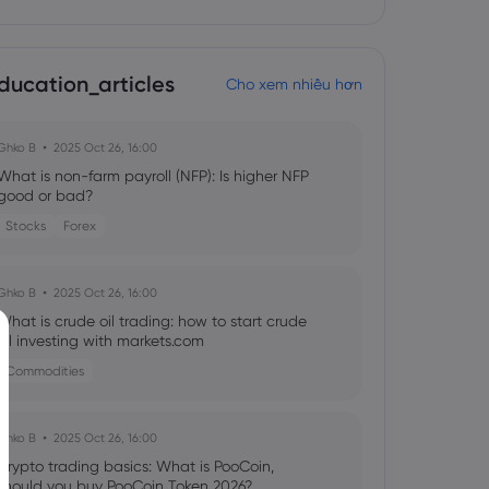
ducation_articles
Cho xem nhiều hơn
Ghko B
2025 Oct 26, 16:00
What is non-farm payroll (NFP): Is higher NFP
good or bad?
Stocks
Forex
Ghko B
2025 Oct 26, 16:00
What is crude oil trading: how to start crude
oil investing with markets.com
Commodities
Ghko B
2025 Oct 26, 16:00
Crypto trading basics: What is PooCoin,
should you buy PooCoin Token 2026?