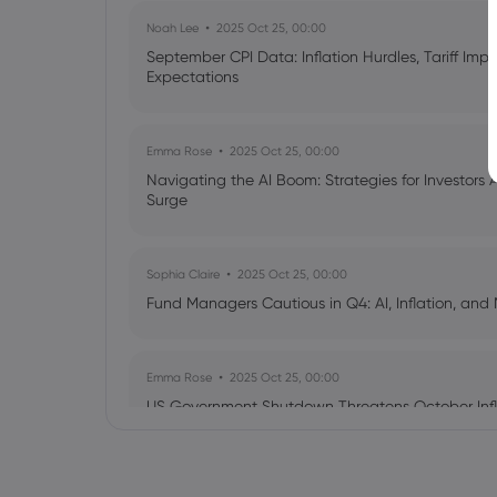
Noah Lee
2025 Oct 25, 00:00
September CPI Data: Inflation Hurdles, Tariff Im
Expectations
Emma Rose
2025 Oct 25, 00:00
Navigating the AI Boom: Strategies for Investors 
Surge
Sophia Claire
2025 Oct 25, 00:00
Fund Managers Cautious in Q4: AI, Inflation, and 
Emma Rose
2025 Oct 25, 00:00
US Government Shutdown Threatens October Infl
Sophia Claire
2025 Oct 24, 00:00