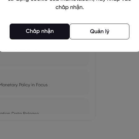
chấp nhận.
pacts, and Fed Rate Cut
Chấp nhận
Quản lý
Amid Nvidia's Valuation
Monetary Policy in Focus
ation Data Release