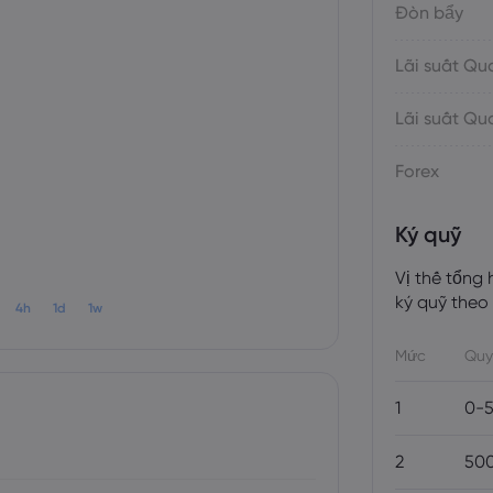
Đòn bẩy
Lãi suất Q
Lãi suất Q
Forex
Ký quỹ
Vị thế tổng
ký quỹ theo
4h
1d
1w
Mức
Quy
1
0-
2
500