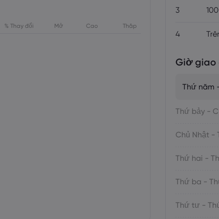
3
100
% Thay đổi
Mở
Cao
Thấp
4
Trê
Giờ giao 
Thứ năm -
Thứ bảy - C
Chủ Nhật - 
Thứ hai - T
Thứ ba - Th
Thứ tư - T