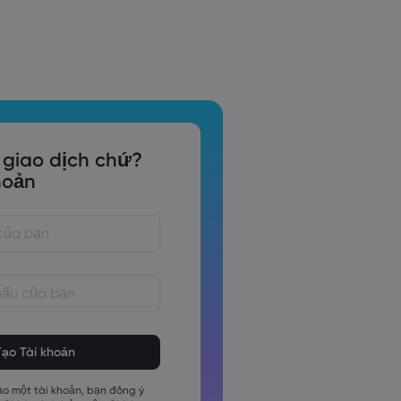
 giao dịch chứ?
hoản
phải dài từ 8 đến 15 ký tự
phải chứa ít nhất 1 chữ số
phải chứa ít nhất 1 ký tự viết hoa
o một tài khoản, bạn đồng ý