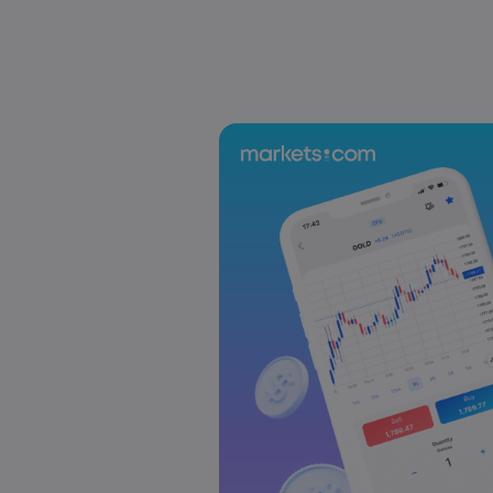
US-EU Relations: Russia Sanctions Unite Despite 
Emma Rose
2025 Oct 24, 00:00
BOJ Warns of Japan Stock Market Overheating, U.