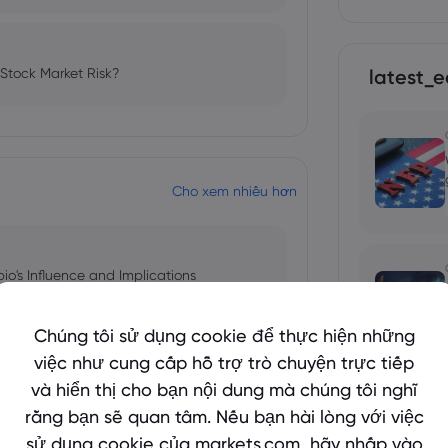
 Stock Market Risk?
latest_e
Cho xem nhiều hơn
bio's Influence and Implications
Chúng tôi sử dụng cookie để thực hiện những
việc như cung cấp hỗ trợ trò chuyện trực tiếp
và hiển thị cho bạn nội dung mà chúng tôi nghĩ
 and Tech Stock Surge Amidst
rằng bạn sẽ quan tâm. Nếu bạn hài lòng với việc
sử dụng cookie của markets.com, hãy nhấp vào