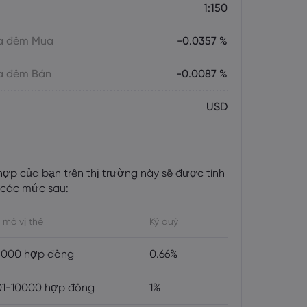
1:150
ua đêm Mua
-0.0357 %
ua đêm Bán
-0.0087 %
USD
 hợp của bạn trên thị trường này sẽ được tính
 các mức sau:
 mô vị thế
Ký quỹ
5000 hợp đồng
0.66%
1-10000 hợp đồng
1%