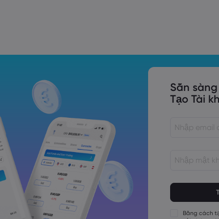
Trade Tensions
S. Trade Policy Risk
Sẵn sàng
Tạo Tài k
Các mật khẩu 
Các mật khẩu 
Các mật khẩu 
Bằng cách tạ