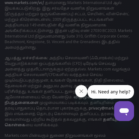
www.markets.com/vc/
தளமானது Markets International Ltd ஆல்
இயக்கப்படுகிறது. இது சர்வதேச வணிக நிறுவனங்கள்
(திருத்தம் மற்றும் ஒருங்கிணைப்பு) சட்டம், செயின்ட் வின்சென்ட்
மற்றும் கிரெனடைன்ஸ், 2009 திருத்தப்பட்ட சட்டங்களின்
அத்தியாயம் 149 என்பதின் கீழ் வணிக நிறுவனமாக
அங்கீகரிக்கப்பட்டுள்ளது. இதன் பதிவு எண் 27030 BC2023. Markets
International Ltd நிறுவனமானது Suite 310, Griffith Corporate Center,
Beachmont, Kingstone, St. Vincent and the Grenadines இடத்தில்
அமைந்துள்ளது.
ஆபத்து எச்சரிக்கை:
அந்நிய செலாவணி (ஃபோரக்ஸ்) மற்றும்
வேறுபாடுக்கான ஒப்பந்தங்களில் (CFD) டிரேடிங் செய்வது
அனைத்து முதலீட்டாளருக்கும் ஏற்றதல்ல. Markets.com வழங்கும்
அந்நியச் செலாவணி/CFDகளில் வர்த்தகம் செய்ய
முடிவெடுப்பதற்குமுன், உங்கள் நோக்கங்கள், நிதி நிலைமை,
தேவைகள் மற்றும் அனுபவ அளவு ஆகியவற்றைக் கவனமாகப்
பரிசீலித்து, உங்கள் தனிப்பட்ட துறைசார் நிபுணரின்
ஆலோசனையைப் பெற வேண்டும்.
விதிமுறைகள் மற்றும்
நிபந்தனைகளை
முழுமையாகப் படிக்கவும். தனியுரிமை மற்றும்
தரவு பாதுகாப்பு தொடர்பான புகார்களுக்கு,
privacy@markets.com
இல் எங்களைத் தொடர்பு கொள்ளவும். தனிப்பட்ட தரவைக்
கையாள்வது பற்றிய கூடுதல் தகவலுக்கு, எங்கள்
தனியுரிமைக்
கொள்க
ையை வாசிக்கவும்.
Markets.com பின்வரும் துணை நிறுவனங்கள் மூலம்