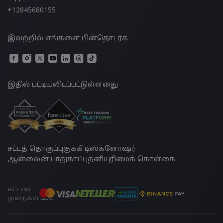
+12845680155
இவற்றில் எங்களை பின்தொடர்க
இதில் பட்டியலிடப்பட்டுள்ளதுை
சட்டத் தொகுப்பு
குக்கீ டிஸ்க்ளோஷர்
ஆன்லைன் பாதுகாப்பு
தனியுரிமைக் கொள்கை
கட்டண
முறைகள்