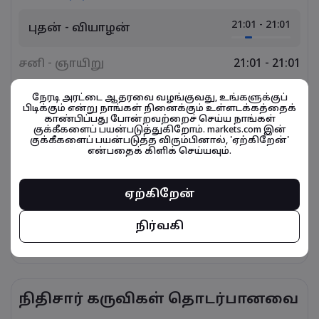
21:01 - 21:01
புதன் - வியாழன்
சனி - ஞாயிறு
21:01 - 21:01
ஞாயிறு - திங்கள்
21:01 - 21:01
நேரடி அரட்டை ஆதரவை வழங்குவது, உங்களுக்குப்
பிடிக்கும் என்று நாங்கள் நினைக்கும் உள்ளடக்கத்தைக்
காண்பிப்பது போன்றவற்றைச் செய்ய நாங்கள்
குக்கீகளைப் பயன்படுத்துகிறோம். markets.com இன்
திங்கள் - செவ்வாய்
21:01 - 21:01
குக்கீகளைப் பயன்படுத்த விரும்பினால், 'ஏற்கிறேன்'
என்பதைக் கிளிக் செய்யவும்.
செவ்வாய் - புதன்
21:01 - 21:01
ஏற்கிறேன்
வியாழன் - வெள்ளி
21:01 - 21:01
நிர்வகி
வெள்ளி - சனி
21:01 - 21:01
நிதிசார் கருவிகள் தொடர்பானவை