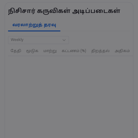
நிசிசார் கருவிகள் அடிப்படைகள்
வரலாற்றுத் தரவு
Weekly
தேதி
மூடுக
மாற்று
கட்டணம் (%)
திறத்தல்
அதிகம்
க