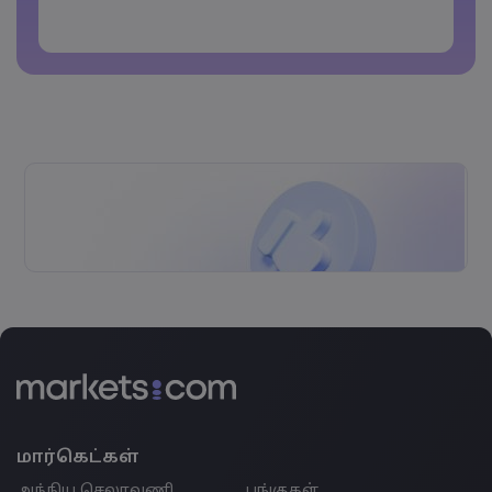
பயன்படுத்தக் கூடாது
Password cannot contain non-latin characters
Passwords cannot contain spaces
மார்கெட்கள்
அந்நிய செலாவணி
பங்குகள்