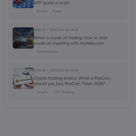
NFP good or bad?
Stocks
Forex
Ghko B
2025 Oct 26, 16:00
What is crude oil trading: how to start
crude oil investing with markets.com
Commodities
Ghko B
2025 Oct 26, 16:00
Crypto trading basics: What is PooCoin,
should you buy PooCoin Token 2026?
Crypto
CFD Trading