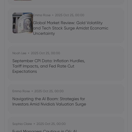
Emma Rose
2025 Oct 25, 00:00
Global Market Review: Gold Volatility
and Tech Stock Surge Amidst Economic
Uncertainty
Noah Lee
2025 Oct 25, 00:00
September CPI Data: Inflation Hurdles,
Tariff Impacts, and Fed Rate Cut
Expectations
Emma Rose
2025 Oct 25, 00:00
Navigating the AI Boom: Strategies for
Investors Amid Nvidia's Valuation Surge
Sophia Claire
2025 Oct 25, 00:00
Fund Managers Cautious in Q4: AI,