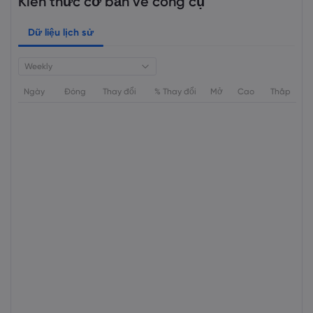
Kiến thức cơ bản về công cụ
Dữ liệu lịch sử
Weekly
Ngày
Đóng
Thay đổi
% Thay đổi
Mở
Cao
Thấp