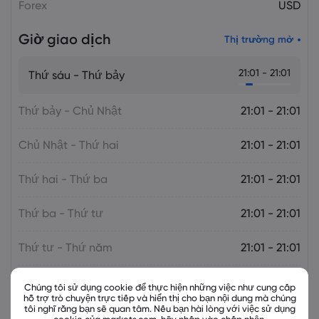
Forex
USD
Giờ giao dịch
Thị trường mở
21:01 - 21:01
Thứ sáu - Thứ bảy
Thứ bảy - Chủ Nhật
21:01 - 21:01
Chủ Nhật - Thứ hai
21:01 - 21:01
Thứ hai - Thứ ba
21:01 - 21:01
Thứ ba - Thứ tư
21:01 - 21:01
Thứ tư - Thứ năm
21:01 - 21:01
Thứ năm - Thứ sáu
21:01 - 21:01
Chúng tôi sử dụng cookie để thực hiện những việc như cung cấp
hỗ trợ trò chuyện trực tiếp và hiển thị cho bạn nội dung mà chúng
tôi nghĩ rằng bạn sẽ quan tâm. Nếu bạn hài lòng với việc sử dụng
cookie của markets.com, hãy nhấp vào chấp nhận.