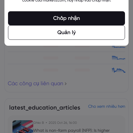
Các công cụ liên quan
Chấp nhận
Tài sản
Bán
Mua
% Thay đổi
Quản lý
Các công cụ liên quan
latest_education_articles
Cho xem nhiều hơn
Ghko B
2025 Oct 26, 16:00
What is non-farm payroll (NFP): Is higher