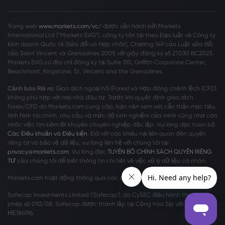
Trang web
www.markets.com/vc/
được vận hành bởi Markets
International Ltd (“Markets SVG”), công ty tồn tại theo Đạo luật về Công ty
Kinh doanh Quốc tế (Sửa đổi và Hợp nhất), Chương 149 của Luật sửa đổi
của Saint Vincent và Grenadines 2009, với giấy đăng ký số 27030 BC2023.
Markets SVG có địa chỉ đăng ký tại Suite 310, Griffith Corporate Center,
Beachmont, Kingstone, St. Vincent and the Grenadines.
Cảnh báo Rủi ro:
Giao dịch ngoại hối (Forex) và Hợp đồng chênh lệch (CFD)
không phù hợp với mọi nhà đầu tư. Trước khi quyết định giao dịch
Forex/CFD do Markets.com cung cấp, bạn nên xem xét cẩn thận mục tiêu,
tình hình tài chính, nhu cầu và mức độ kinh nghiệm của mình cũng như cân
nhắc việc tìm kiếm lời khuyên chuyên nghiệp độc lập. Vui lòng đọc toàn bộ
Các Điều khoản và Điều kiện
. Đối với các khiếu nại liên quan đến quyền
riêng tư và bảo vệ dữ liệu, vui lòng liên hệ với chúng tôi tại
privacy@markets.com
. Vui lòng đọc
TUYÊN BỐ CHÍNH SÁCH QUYỀN RIÊNG
TƯ
của chúng tôi để biết thông tin chi tiết về việc xử lý dữ liệu cá nhân.
Markets.com hoạt động thông qua các chi nhánh sau:
Safecap Investments Limited ('Safecap'), do CySEC điều hành theo giấy
phép số 092/08. Safecap được thành lập tại Cộng hòa Síp với số công ty
ΗΕ186196.