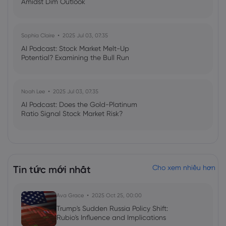
Amidst Dim Outlook
Sophia Claire
2025 Jul 03, 07:35
AI Podcast: Stock Market Melt-Up
Potential? Examining the Bull Run
Noah Lee
2025 Jul 03, 07:35
AI Podcast: Does the Gold-Platinum
Ratio Signal Stock Market Risk?
Tin tức mới nhất
Cho xem nhiều hơn
Ava Grace
2025 Oct 25, 00:00
Trump's Sudden Russia Policy Shift:
Rubio's Influence and Implications