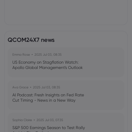
QCOM24X7 news
Emma Rose
2025 Jul 03, 08:35
US Economy on Stagflation Watch:
Apollo Global Management's Outlook
Ava Grace
2025 Jul 03, 08:35
AI Podcast: Fresh Insights on Fed Rate
Cut Timing - News in a New Way
Sophia Claire
2025 Jul 03, 07:35
S&P 500 Earnings Season to Test Rally