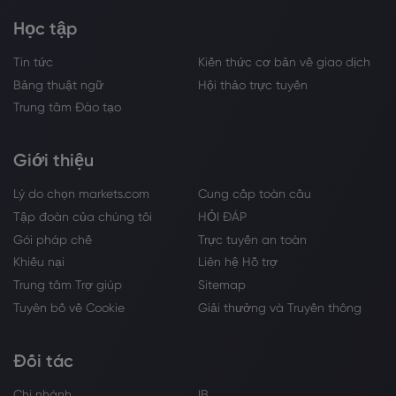
Học tập
Tin tức
Kiến thức cơ bản về giao dịch
Bảng thuật ngữ
Hội thảo trực tuyến
Trung tâm Đào tạo
Giới thiệu
Lý do chọn markets.com
Cung cấp toàn cầu
Tập đoàn của chúng tôi
HỎI ĐÁP
Gói pháp chế
Trực tuyến an toàn
Khiếu nại
Liên hệ Hỗ trợ
Trung tâm Trợ giúp
Sitemap
Tuyên bố về Cookie
Giải thưởng và Truyền thông
Đối tác
Chi nhánh
IB