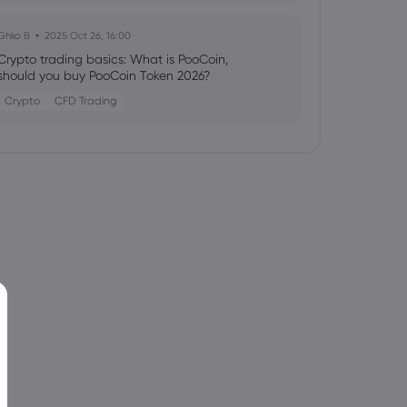
Ghko B
2025 Oct 26, 16:00
Crypto trading basics: What is PooCoin,
should you buy PooCoin Token 2026?
Crypto
CFD Trading