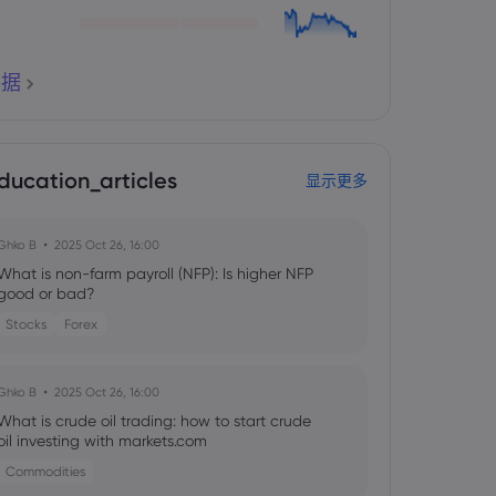
票据
ducation_articles
显示更多
Ghko B
2025 Oct 26, 16:00
What is non-farm payroll (NFP): Is higher NFP
good or bad?
Stocks
Forex
Ghko B
2025 Oct 26, 16:00
What is crude oil trading: how to start crude
oil investing with markets.com
Commodities