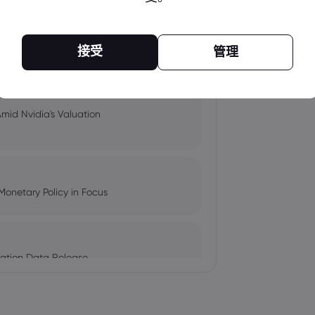
pacts, and Fed Rate Cut
接受
管理
Amid Nvidia's Valuation
Monetary Policy in Focus
ation Data Release