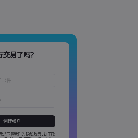
行交易了吗？
！
于 8 到 15 个字之间
含 1 个数字
含 1 个大写字母
示您同意我们的
隐私政策
,
饼干政