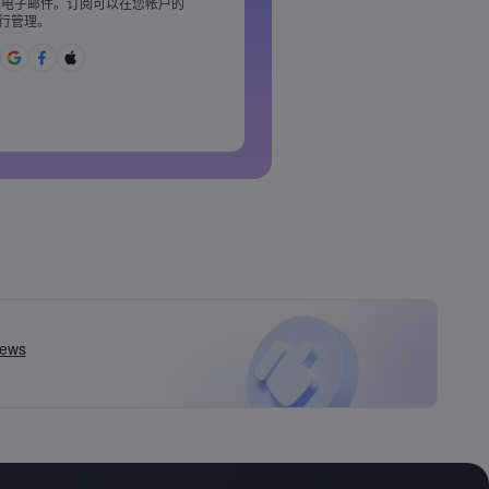
电子邮件。订阅可以在您帐户的
含 1 个小写字母
行管理。
£%^&amp;*()_-+=:;&lt;&gt;{,
用的
丁字母&nbsp;&nbsp;
格&nbsp;