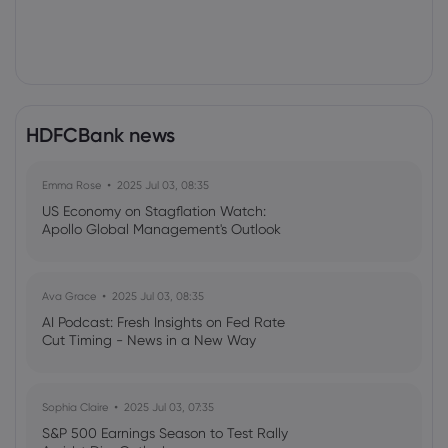
HDFCBank news
Emma Rose
2025 Jul 03, 08:35
US Economy on Stagflation Watch:
Apollo Global Management's Outlook
Ava Grace
2025 Jul 03, 08:35
AI Podcast: Fresh Insights on Fed Rate
Cut Timing - News in a New Way
Sophia Claire
2025 Jul 03, 07:35
S&P 500 Earnings Season to Test Rally