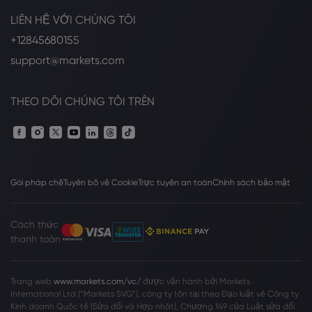
LIÊN HỆ VỚI CHÚNG TÔI
+12845680155
support@markets.com
THEO DÕI CHÚNG TÔI TRÊN
Gói pháp chế
Tuyên bố về Cookie
Trực tuyến an toàn
Chính sách bảo mật
Cách thức
thanh toán
Trang web
www.markets.com/vc/
được vận hành bởi Markets
International Ltd (“Markets SVG”), công ty tồn tại theo Đạo luật về Công ty
Kinh doanh Quốc tế (Sửa đổi và Hợp nhất), Chương 149 của Luật sửa đổi