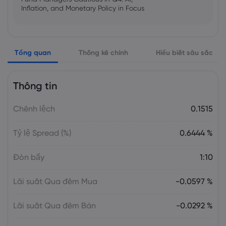
Inflation, and Monetary Policy in Focus
Emma Rose
2025 Oct 25, 00:00
Tổng quan
Thống kê chính
Hiểu biết sâu sắc
US Government Shutdown Threatens
October Inflation Data Release
Thông tin
Sophia Claire
2025 Oct 24, 00:00
Chênh lệch
0.1515
US-EU Relations: Russia Sanctions Unite
Despite Trade Tensions
Tỷ lệ Spread (%)
0.6444 %
Emma Rose
2025 Oct 24, 00:00
Đòn bẩy
1:10
BOJ Warns of Japan Stock Market
Overheating, U.S. Trade Policy Risk
Lãi suất Qua đêm Mua
-0.0597 %
Lãi suất Qua đêm Bán
-0.0292 %