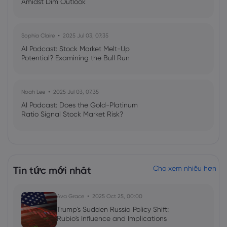
Amidst Dim Outlook
Sophia Claire
2025 Jul 03, 07:35
AI Podcast: Stock Market Melt-Up
Potential? Examining the Bull Run
Noah Lee
2025 Jul 03, 07:35
AI Podcast: Does the Gold-Platinum
Ratio Signal Stock Market Risk?
Tin tức mới nhất
Cho xem nhiều hơn
Ava Grace
2025 Oct 25, 00:00
Trump's Sudden Russia Policy Shift:
Rubio's Influence and Implications