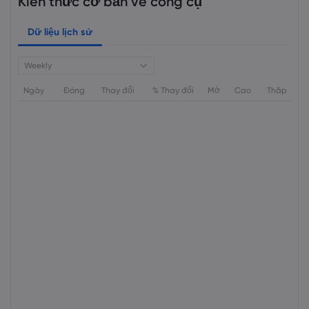
Kiến thức cơ bản về công cụ
Dữ liệu lịch sử
Weekly
Ngày
Đóng
Thay đổi
% Thay đổi
Mở
Cao
Thấp