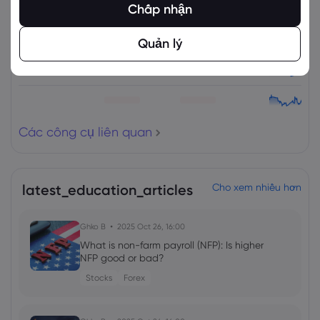
Chấp nhận
Quản lý
Các công cụ liên quan
latest_education_articles
Cho xem nhiều hơn
Ghko B
2025 Oct 26, 16:00
What is non-farm payroll (NFP): Is higher
NFP good or bad?
Stocks
Forex