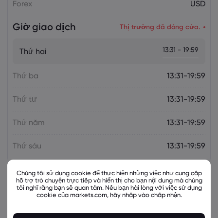
Forex
USD
Giờ giao dịch
Thị trường đã đóng cửa.
13:31 - 19:59
Thứ hai
Thứ ba
13:31-19:59
Thứ tư
13:31-19:59
Thứ năm
13:31-19:59
Thứ sáu
13:31-19:59
Chúng tôi sử dụng cookie để thực hiện những việc như cung cấp
hỗ trợ trò chuyện trực tiếp và hiển thị cho bạn nội dung mà chúng
tôi nghĩ rằng bạn sẽ quan tâm. Nếu bạn hài lòng với việc sử dụng
Các công cụ liên quan
cookie của markets.com, hãy nhấp vào chấp nhận.
Tài sản
Bán
Mua
% Thay đổi