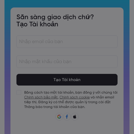
Sẵn sàng giao dịch chứ?
Tạo Tài khoản
Các mật khẩu phải dài từ 8 đến 15 ký tự
Các mật khẩu phải chứa ít nhất 1 chữ số
Các mật khẩu phải chứa ít nhất 1 ký tự viết hoa
Bằng cách tạo một tài khoản, bạn đồng ý với chúng tôi
Chính sách bảo mật
,
Chính sách cookie
và nhận email
Các mật khẩu phải chứa ít nhất 1 ký tự viết thường
tiếp thị. Đăng ký có thể được quản lý trong cài đặt
Mật khẩu phải chứa ~!@#£%^&amp;*()_-+=:;&lt;&gt;\{,\[]?,.
Thông báo trong tài khoản của bạn.
Không được sử dụng mật khẩu hay dùng.
Mật khẩu không thể chứa các ký tự không phải là ký tự
latin
Các mật khẩu không thể chứa các khoảng trắng