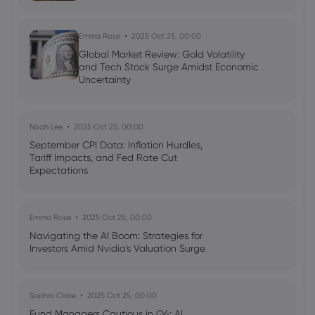
Emma Rose
2025 Oct 25, 00:00
Global Market Review: Gold Volatility
and Tech Stock Surge Amidst Economic
Uncertainty
Noah Lee
2025 Oct 25, 00:00
September CPI Data: Inflation Hurdles,
Tariff Impacts, and Fed Rate Cut
Expectations
Emma Rose
2025 Oct 25, 00:00
Navigating the AI Boom: Strategies for
Investors Amid Nvidia's Valuation Surge
Sophia Claire
2025 Oct 25, 00:00
Fund Managers Cautious in Q4: AI,