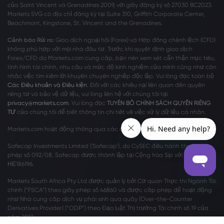
của Saint Vincent và Grenadines 2009, với giấy đăng ký số 27030 BC2023.
Markets SVG có địa chỉ đăng ký tại Suite 310, Griffith Corporate Center,
Beachmont, Kingstone, St. Vincent and the Grenadines.
Cảnh báo Rủi ro:
Giao dịch ngoại hối (Forex) và Hợp đồng chênh lệch (CFD)
không phù hợp với mọi nhà đầu tư. Trước khi quyết định giao dịch
Forex/CFD do Markets.com cung cấp, bạn nên xem xét cẩn thận mục tiêu,
tình hình tài chính, nhu cầu và mức độ kinh nghiệm của mình cũng như cân
nhắc việc tìm kiếm lời khuyên chuyên nghiệp độc lập. Vui lòng đọc toàn bộ
Các Điều khoản và Điều kiện
. Đối với các khiếu nại liên quan đến quyền
riêng tư và bảo vệ dữ liệu, vui lòng liên hệ với chúng tôi tại
privacy@markets.com
. Vui lòng đọc
TUYÊN BỐ CHÍNH SÁCH QUYỀN RIÊNG
TƯ
của chúng tôi để biết thông tin chi tiết về việc xử lý dữ liệu cá nhân.
Markets.com hoạt động thông qua các chi nhánh sau:
Safecap Investments Limited ('Safecap'), do CySEC điều hành theo giấy
phép số 092/08. Safecap được thành lập tại Cộng hòa Síp với số công ty
ΗΕ186196.
Markets South Africa Pty Ltd được quản lý bởi Cơ quan Thực thi Ngành Tài
chính (“FSCA”) theo giấy phép số 46860 và được cấp phép để hoạt động
như Nhà cung cấp dịch vụ phái sinh qua quầy (Over-the-Counter
Derivatives Provider) (“ODP”) theo Đạo luật Thị trường Tài chính số 19 của
năm 2012.