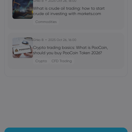
Ghko B
2025 Oct 26, 16:00
What is crude oil trading: how to start
crude oil investing with markets.com
Commodities
Ghko B
2025 Oct 26, 16:00
Crypto trading basics: What is PooCoin,
should you buy PooCoin Token 2026?
Crypto
CFD Trading