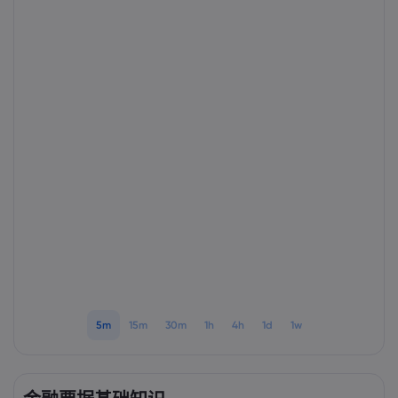
Markets.com 简介
为何选择 markets.
帮助与支持
全球服务
常见问题解答
数据与安全
集团简介
帮助中心
安全上网
法律资源包
奖项和媒体
联系客服
Cookie 披露声明
合法交易条例
投诉
5m
15m
30m
1h
4h
1d
1w