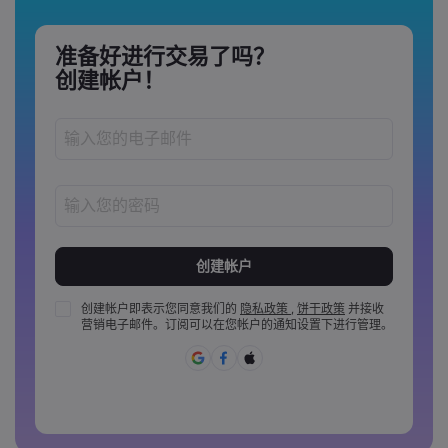
准备好进行交易了吗？
创建帐户！
密码长度必须介于 8 到 15 个字之间
密码必须至少包含 1 个数字
密码必须至少包含 1 个大写字母
创建帐户即表示您同意我们的
隐私政策
,
饼干政策
并接收
营销电子邮件。订阅可以在您帐户的通知设置下进行管理。
密码必须至少包含 1 个小写字母
密码必须包含 ~!@#£%^&amp;*()_-+=:;&lt;&gt;{,[]?,.
密码不能是常用的
密码不能包含非拉丁字母&nbsp;&nbsp;
密码不能包含空格&nbsp;