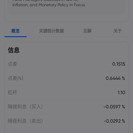
Inflation, and Monetary Policy in Focus
Emma Rose
2025 Oct 25, 00:00
概览
关键统计数据
见解
关于
US Government Shutdown Threatens
October Inflation Data Release
信息
Sophia Claire
2025 Oct 24, 00:00
点差
0.1515
US-EU Relations: Russia Sanctions Unite
Despite Trade Tensions
点差(%)
0.6444 %
Emma Rose
2025 Oct 24, 00:00
杠杆
1:10
BOJ Warns of Japan Stock Market
Overheating, U.S. Trade Policy Risk
隔夜利息（买入）
-0.0597 %
隔夜利息（卖出）
-0.0292 %