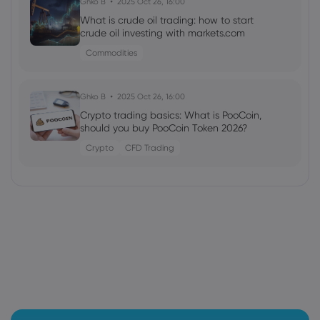
Ghko B
2025 Oct 26, 16:00
What is crude oil trading: how to start
crude oil investing with markets.com
Commodities
Ghko B
2025 Oct 26, 16:00
Crypto trading basics: What is PooCoin,
should you buy PooCoin Token 2026?
Crypto
CFD Trading