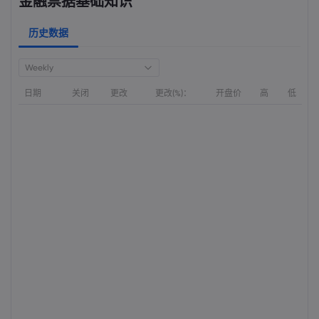
金融票据基础知识
历史数据
Weekly
日期
关闭
更改
更改(%)：
开盘价
高
低