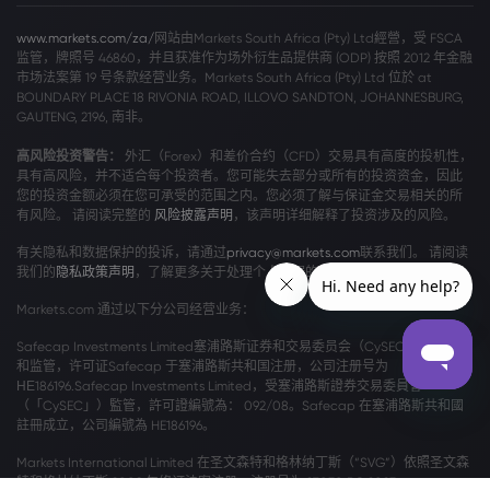
www.markets.com/za/
网站由Markets South Africa (Pty) Ltd經營，受 FSCA
监管，牌照号 46860，并且获准作为场外衍生品提供商 (ODP) 按照 2012 年金融
市场法案第 19 号条款经营业务。Markets South Africa (Pty) Ltd 位於 at
BOUNDARY PLACE 18 RIVONIA ROAD, ILLOVO SANDTON, JOHANNESBURG,
GAUTENG, 2196, 南非。
高风险投资警告：
外汇（Forex）和差价合约（CFD）交易具有高度的投机性，
具有高风险，并不适合每个投资者。您可能失去部分或所有的投资资金，因此
您的投资金额必须在您可承受的范围之内。您必须了解与保证金交易相关的所
有风险。 请阅读完整的
风险披露声明
，该声明详细解释了投资涉及的风险。
有关隐私和数据保护的投诉，请通过
privacy@markets.com
联系我们。 请阅读
我们的
隐私政策声明
，了解更多关于处理个人数据的信息。
Markets.com 通过以下分公司经营业务：
Safecap Investments Limited塞浦路斯证券和交易委员会（CySEC）颁发牌照
和监管，许可证Safecap 于塞浦路斯共和国注册，公司注册号为
ΗΕ186196.Safecap Investments Limited，受塞浦路斯證券交易委員會
（「CySEC」）監管，許可證編號為： 092/08。Safecap 在塞浦路斯共和國
註冊成立，公司編號為 HE186196。
Markets International Limited 在圣文森特和格林纳丁斯（“SVG”）依照圣文森
特和格林纳丁斯 2009 年修订法案注册，注册号为 27030 BC 2023。