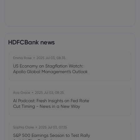
HDFCBank news
Emma Rose
2025 Jul 03, 08:35
US Economy on Stagflation Watch:
Apollo Global Management's Outlook
Ava Grace
2025 Jul 03, 08:35
AI Podcast: Fresh Insights on Fed Rate
Cut Timing - News in a New Way
Sophia Claire
2025 Jul 03, 07:35
S&P 500 Earnings Season to Test Rally