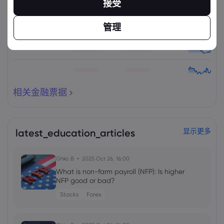
接受
管理
相关金融票据
latest_education_articles
显示更多
Ghko B
2025 Oct 26, 16:00
What is non-farm payroll (NFP): Is higher
NFP good or bad?
Stocks
Forex