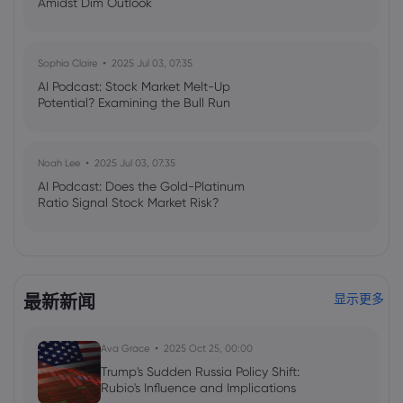
Amidst Dim Outlook
Sophia Claire
2025 Jul 03, 07:35
AI Podcast: Stock Market Melt-Up
Potential? Examining the Bull Run
Noah Lee
2025 Jul 03, 07:35
AI Podcast: Does the Gold-Platinum
Ratio Signal Stock Market Risk?
最新新闻
显示更多
Ava Grace
2025 Oct 25, 00:00
Trump's Sudden Russia Policy Shift:
Rubio's Influence and Implications