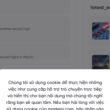
latest_e
 another record high
record highs in March
Cho xem nhiều hơn
Chúng tôi sử dụng cookie để thực hiện những
ead of Fed meeting
việc như cung cấp hỗ trợ trò chuyện trực tiếp
và hiển thị cho bạn nội dung mà chúng tôi nghĩ
bio's Influence and Implications
rằng bạn sẽ quan tâm. Nếu bạn hài lòng với việc
sử dụng cookie của markets.com, hãy nhấp vào