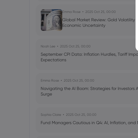
Emma Rose
2025 Oct 25, 00:00
Global Market Review: Gold Volatility
Economic Uncertainty
Noah Lee
2025 Oct 25, 00:00
September CPI Data: Inflation Hurdles, Tariff Im
Expectations
Emma Rose
2025 Oct 25, 00:00
Navigating the AI Boom: Strategies for Investors 
Surge
Sophia Claire
2025 Oct 25, 00:00
Fund Managers Cautious in Q4: AI, Inflation, and 