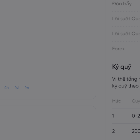
Đòn bẩy
Lãi suất Q
Lãi suất Q
Forex
Ký quỹ
Vị thế tổng
ký quỹ theo
4h
1d
1w
Mức
Quy
1
0-
2
20