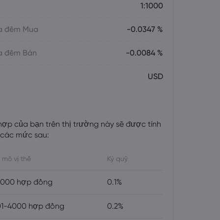
1:1000
ua đêm Mua
-0.0347 %
ua đêm Bán
-0.0084 %
USD
 hợp của bạn trên thị trường này sẽ được tính
 các mức sau:
 mô vị thế
Ký quỹ
2000 hợp đồng
0.1%
01-4000 hợp đồng
0.2%