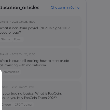
ducation_articles
Cho xem nhiều hơn
Ghko B
2025 Oct 26, 16:00
What is non-farm payroll (NFP): Is higher NFP
good or bad?
Stocks
Forex
Ghko B
2025 Oct 26, 16:00
What is crude oil trading: how to start crude
oil investing with markets.com
Commodities
Ghko B
2025 Oct 26, 16:00
Crypto trading basics: What is PooCoin,
should you buy PooCoin Token 2026?
Crypto
CFD Trading