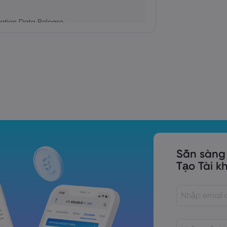
ation Data Release
Trade Tensions
S. Trade Policy Risk
Sẵn sàng
Tạo Tài k