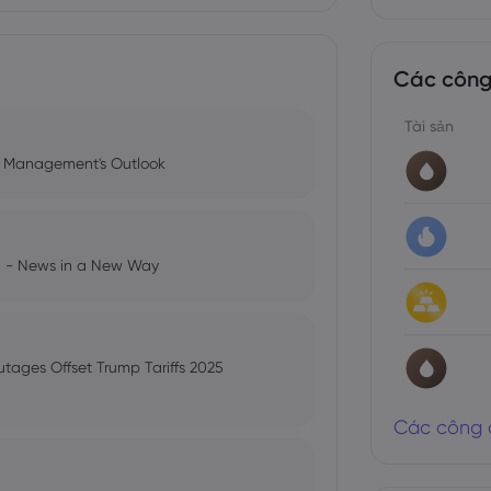
Các công
Tài sản
l Management's Outlook
ng - News in a New Way
utages Offset Trump Tariffs 2025
Các công 