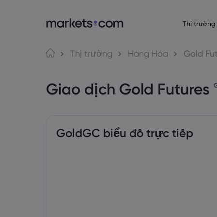
Thị trường
Giới thiệu về 
Nền tảng gi
Sả
Ngôn ngữ
Thị trường
Hàng Hóa
Gold Fu
Lý do chọn Market
Nền tảng Web
English
English
Forex
Giao dịch Gold Futures
English (Global)
English (EU)
Cung cấp toàn cầ
Ứng dụng
Deutsch
Español
Hàng
Tập đoàn của chún
MT4
German
Spanish (Latam)
Nederlands
العربية
Giải thưởng và Tru
MT5
Dutch
Arabic
Tiền 
繁體中文
简体中文
Giao dịch mạng 
Traditional Chinese
Simplified Chinese
GoldGC biểu đồ trực tiếp
Bahasa Indonesia
한국어
Trái 
Trading Central
Indonesian
Korean