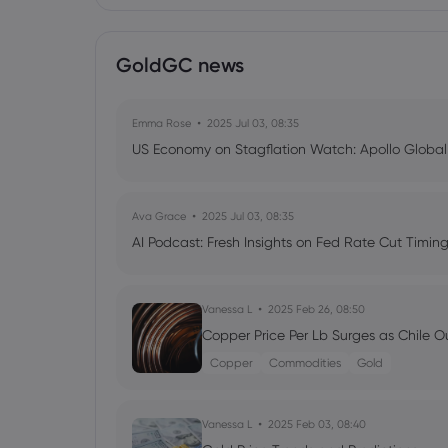
GoldGC news
Emma Rose
2025 Jul 03, 08:35
US Economy on Stagflation Watch: Apollo Globa
Ava Grace
2025 Jul 03, 08:35
AI Podcast: Fresh Insights on Fed Rate Cut Timi
Vanessa L
2025 Feb 26, 08:50
Copper Price Per Lb Surges as Chile O
Copper
Commodities
Gold
Vanessa L
2025 Feb 03, 08:40