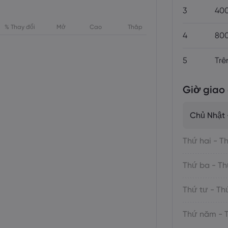
3
40
% Thay đổi
Mở
Cao
Thấp
4
800
5
Trê
Giờ giao 
Chủ Nhật 
Thứ hai - T
Thứ ba - Th
Thứ tư - T
Thứ năm - 