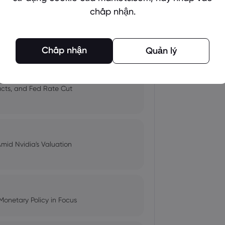
chấp nhận.
 and Tech Stock Surge Amidst
Chấp nhận
Quản lý
pacts, and Fed Rate Cut
Amid Nvidia's Valuation
Monetary Policy in Focus