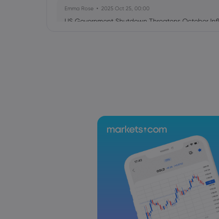
Emma Rose
2025 Oct 25, 00:00
US Government Shutdown Threatens October Infl
Sophia Claire
2025 Oct 24, 00:00
US-EU Relations: Russia Sanctions Unite Despite 
Emma Rose
2025 Oct 24, 00:00
BOJ Warns of Japan Stock Market Overheating, U.