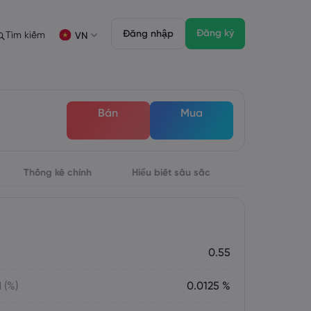
Đăng ký
Đăng nhập
Tìm kiếm
VN
ịch
ích
Gói pháp chế
Tính năng giao dịch
Gói pháp chế
Độ sâu của thị trường
English
English
Bán
Mua
English (ZA)
English (St. Vincent)
FD
 giao dịch
Dansk
Italiano
Danish
Italian
Bahasa Melayu
ภาษาไทย
Malay
Thai
िन्दी
Thống kê chính
Português
Hiểu biết sâu sắc
Hindi
Portuguese
đối với thị trường chứng khoán
Đáo hạn Hàng tuần
0.55
 (%)
0.0125 %