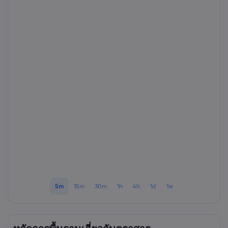
เกี่ยวกับ Markets.
ทำไมต้องเทรดกับ Ma
ความช่วยเหลือแล
ข้อเสนอทั่วโลก
คำถามที่พบบ่อย
ข้อมูลและความปล
กลุ่มของเรา
ศูนย์ช่วยเหลือ
ความปลอดภัยบนโล
เอกสารด้านกฎหม
รางวัลและสื่อ
ติดต่อฝ่ายสนับสนุน
การเปิดเผยข้อมูลคุกก
เอกสารด้านกฎหมา
เรื่องร้องเรียน
5m
15m
30m
1h
4h
1d
1w