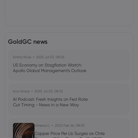
GoldGC news
Emma Rose
2025 Jul 03, 08:35
US Economy on Stagflation Watch:
Apollo Global Management's Outlook
Ava Grace
2025 Jul 03, 08:35
AI Podcast: Fresh Insights on Fed Rate
Cut Timing - News in a New Way
Vanessa L
2025 Feb 26, 08:50
Copper Price Per Lb Surges as Chile