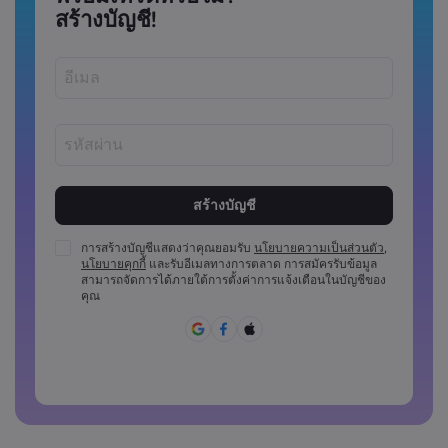
สร้างบัญชี!
รหัสผ่านต้องมีความยาวระหว่าง 8 ถึง 15 ตัว
รหัสผ่านต้องมีอักขระตัวเลขอย่างน้อย 1 ตัว
รหัสผ่านต้องมีตัวพิมพ์ใหญ่อย่างน้อย 1 ตัว
การสร้างบัญชีแสดงว่าคุณยอมรับ
นโยบายความเป็นส่วนตัว
,
นโยบายคุกกี้
และรับอีเมลทางการตลาด การสมัครรับข้อมูล
รหัสผ่านต้องมีตัวพิมพ์เล็กอย่างน้อย 1 ตัว
สามารถจัดการได้ภายใต้การตั้งค่าการแจ้งเตือนในบัญชีของ
รหัสผ่านจะต้องประกอบด้วย ~!@#£%^&amp;*()_-
คุณ
+=:;&lt;&lt;&gt;{{,[[]?,.
ไม่สามารถใช้รหัสผ่านที่คาดเดาง่าย
รหัสผ่านห้ามประกอบด้วยตัวอักษรที่ไม่ใช่ตัวอักษรละติน
รหัสผ่านห้ามประกอบด้วยช่องว่าง