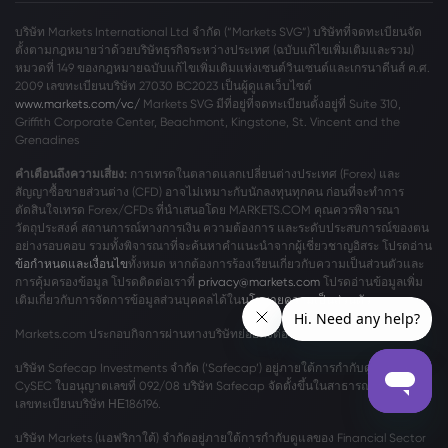
บริษัท Markets International Ltd จำกัด (“Markets SVG”) บริษัทที่จดทะเบียนจัด
ตั้งตามกฎหมายว่าด้วยบริษัทธุรกิจระหว่างประเทศ (ฉบับแก้ไขเพิ่มเติมและรวม)
หมวดที่ 149 ของกฎหมายฉบับแก้ไขเพิ่มเติมแห่งเซนต์วินเซนต์และเกรนาดีนส์ ค.ศ.
2009 เลขทะเบียนบริษัท 27030 BC2023 เป็นผู้ดูแลเว็บไซต์
www.markets.com/vc/
Markets SVG มีที่อยู่ที่จดทะเบียนตั้งอยู่ที่ Suite 310,
Griffith Corporate Center, Beachmont, Kingstone, St. Vincent and the
Grenadines
คำเตือนถึงความเสี่ยง:
การเทรดในตลาดแลกเปลี่ยนต่างประเทศ (Forex) และ
สัญญาซื้อขายส่วนต่าง (CFD) อาจไม่เหมาะกับนักลงทุนทุกคน ก่อนที่จะทำการ
ตัดสินใจเทรด Forex/CFDs ที่นำเสนอโดย MARKETS.COM คุณควรพิจารณา
วัตถุประสงค์ สถานการณ์ทางการเงิน ความต้องการ และระดับประสบการณ์ของตน
อย่างรอบคอบ รวมทั้งพิจารณาที่จะค้นหาคำแนะนำจากผู้เชี่ยวชาญอิสระ โปรดอ่าน
ข้อกำหนดและเงื่อนไข
ทั้งหมด หากต้องการร้องเรียนเกี่ยวกับความเป็นส่วนตัวและ
การคุ้มครองข้อมูล โปรดติดต่อเราที่
privacy@markets.com
โปรดอ่านข้อมูลเพิ่ม
เติมเกี่ยวกับการจัดการข้อมูลส่วนบุคคลได้ใน
นโยบายความเป็นส่วนตัว
ของเรา
Markets.com ประกอบกิจการผ่านทางบริษัทย่อยดังต่อไปนี้:
บริษัท Safecap Investments จำกัด (‘Safecap’) อยู่ภายใต้การกำกับดูแลของ
CySEC ใบอนุญาตเลขที่ 092/08 บริษัท Safecap จัดตั้งขึ้นในสาธารณรัฐไซปรัส์
เลขทะเบียนบริษัท ΗΕ186196.
บริษัท Markets (แอฟริกาใต้) จำกัดอยู่ภายใต้การกำกับดูแลของ Financial Sector