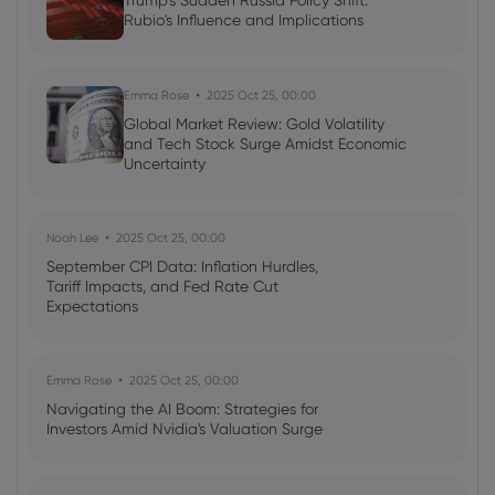
Trump's Sudden Russia Policy Shift:
Rubio's Influence and Implications
Georgy Istigechev
2024 Mar 19, 10:30
Gold price slips on stronger dollar ahead
of Fed meeting
Emma Rose
2025 Oct 25, 00:00
Commodities
Forex
Global Market Review: Gold Volatility
and Tech Stock Surge Amidst Economic
Uncertainty
Noah Lee
2025 Oct 25, 00:00
September CPI Data: Inflation Hurdles,
Tariff Impacts, and Fed Rate Cut
Expectations
Emma Rose
2025 Oct 25, 00:00
Navigating the AI Boom: Strategies for
Investors Amid Nvidia's Valuation Surge