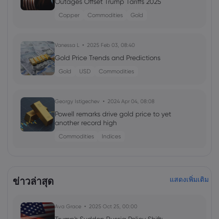
Outages Offset Trump Tariffs 2025
Copper
Commodities
Gold
Vanessa L
2025 Feb 03, 08:40
Gold Price Trends and Predictions
Gold
USD
Commodities
Georgy Istigechev
2024 Apr 04, 08:08
Powell remarks drive gold price to yet
another record high
Commodities
Indices
Georgy Istigechev
2024 Mar 21, 10:00
Fed rate cut view sends gold price to
ข่าวล่าสุด
แสดงเพิ่มเติม
record highs in March
Commodities
Gold
Ava Grace
2025 Oct 25, 00:00