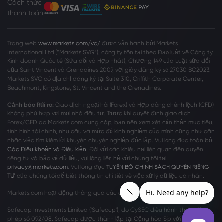
Cách thức
thanh toán
Trang web
www.markets.com/vc/
được vận hành bởi Markets
International Ltd (“Markets SVG”), công ty tồn tại theo Đạo luật về Công ty
Kinh doanh Quốc tế (Sửa đổi và Hợp nhất), Chương 149 của Luật sửa đổi
của Saint Vincent và Grenadines 2009, với giấy đăng ký số 27030 BC2023.
Markets SVG có địa chỉ đăng ký tại Suite 310, Griffith Corporate Center,
Beachmont, Kingstone, St. Vincent and the Grenadines.
Cảnh báo Rủi ro:
Giao dịch ngoại hối (Forex) và Hợp đồng chênh lệch (CFD)
không phù hợp với mọi nhà đầu tư. Trước khi quyết định giao dịch
Forex/CFD do Markets.com cung cấp, bạn nên xem xét cẩn thận mục tiêu,
tình hình tài chính, nhu cầu và mức độ kinh nghiệm của mình cũng như cân
nhắc việc tìm kiếm lời khuyên chuyên nghiệp độc lập. Vui lòng đọc toàn bộ
Các Điều khoản và Điều kiện
. Đối với các khiếu nại liên quan đến quyền
riêng tư và bảo vệ dữ liệu, vui lòng liên hệ với chúng tôi tại
privacy@markets.com
. Vui lòng đọc
TUYÊN BỐ CHÍNH SÁCH QUYỀN RIÊNG
TƯ
của chúng tôi để biết thông tin chi tiết về việc xử lý dữ liệu cá nhân.
Markets.com hoạt động thông qua các chi nhánh sau:
Safecap Investments Limited ('Safecap'), do CySEC điều hành theo giấy
phép số 092/08. Safecap được thành lập tại Cộng hòa Síp với số công ty