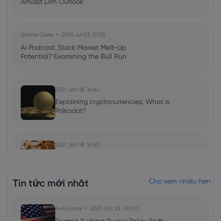
Amidst Dim Outlook
Sophia Claire
2025 Jul 03, 07:35
AI Podcast: Stock Market Melt-Up
Potential? Examining the Bull Run
2021 Jan 18, 16:42
Explaining cryptocurrencies: What is
Polkadot?
2021 Jan 18, 16:42
Cryptocurrency update: Polkadot jumps
while Bitcoin stalls
Tin tức mới nhất
Cho xem nhiều hơn
Ava Grace
2025 Oct 25, 00:00