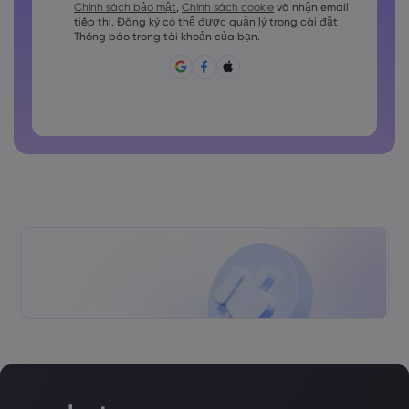
Chính sách bảo mật
,
Chính sách cookie
và nhận email
Các mật khẩu phải chứa ít nhất 1 ký tự viết thường
tiếp thị. Đăng ký có thể được quản lý trong cài đặt
Mật khẩu phải chứa ~!@#£%^&amp;*()_-+=:;&lt;&gt;\{,\[]?,.
Thông báo trong tài khoản của bạn.
Không được sử dụng mật khẩu hay dùng.
Mật khẩu không thể chứa các ký tự không phải là ký tự
latin
Các mật khẩu không thể chứa các khoảng trắng