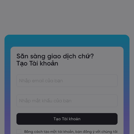
Sẵn sàng giao dịch chứ?
Tạo Tài khoản
Các mật khẩu phải dài từ 8 đến 15 ký tự
Các mật khẩu phải chứa ít nhất 1 chữ số
Các mật khẩu phải chứa ít nhất 1 ký tự viết hoa
Bằng cách tạo một tài khoản, bạn đồng ý với chúng tôi