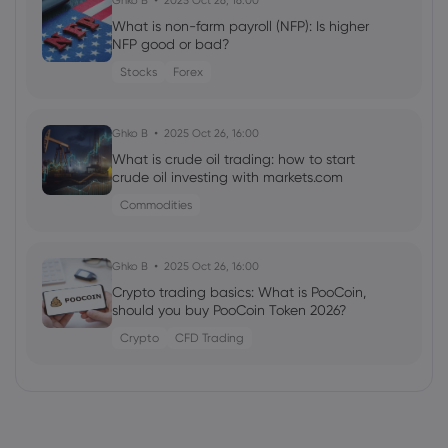
Ghko B
2025 Oct 26, 16:00
What is non-farm payroll (NFP): Is higher
NFP good or bad?
Stocks
Forex
Ghko B
2025 Oct 26, 16:00
What is crude oil trading: how to start
crude oil investing with markets.com
Commodities
Ghko B
2025 Oct 26, 16:00
Crypto trading basics: What is PooCoin,
should you buy PooCoin Token 2026?
Crypto
CFD Trading