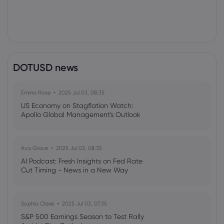
DOTUSD news
Emma Rose
2025 Jul 03, 08:35
US Economy on Stagflation Watch:
Apollo Global Management's Outlook
Ava Grace
2025 Jul 03, 08:35
AI Podcast: Fresh Insights on Fed Rate
Cut Timing - News in a New Way
Sophia Claire
2025 Jul 03, 07:35
S&P 500 Earnings Season to Test Rally