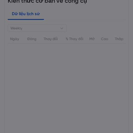
Kiến thức cơ bản về công cụ
Dữ liệu lịch sử
Weekly
Ngày
Đóng
Thay đổi
% Thay đổi
Mở
Cao
Thấp