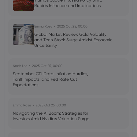
Trump's Sudden Russia Policy Shift:
Rubio's Influence and Implications
Emma Rose
2025 Oct 25, 00:00
Global Market Review: Gold Volatility
and Tech Stock Surge Amidst Economic
Uncertainty
Noah Lee
2025 Oct 25, 00:00
September CPI Data: Inflation Hurdles,
Tariff Impacts, and Fed Rate Cut
Expectations
Emma Rose
2025 Oct 25, 00:00
Navigating the AI Boom: Strategies for
Investors Amid Nvidia's Valuation Surge