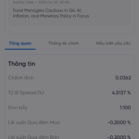
Sophia Claire
2025 Oct 25, 00:00
Fund Managers Cautious in Q4: AI,
Inflation, and Monetary Policy in Focus
Emma Rose
2025 Oct 25, 00:00
Tổng quan
Thống kê chính
Hiểu biết sâu sắc
US Government Shutdown Threatens
October Inflation Data Release
Thông tin
Sophia Claire
2025 Oct 24, 00:00
Chênh lệch
0.0362
US-EU Relations: Russia Sanctions Unite
Despite Trade Tensions
Tỷ lệ Spread (%)
4.5137 %
Emma Rose
2025 Oct 24, 00:00
Đòn bẩy
1:100
BOJ Warns of Japan Stock Market
Overheating, U.S. Trade Policy Risk
Lãi suất Qua đêm Mua
-0.2000 %
Lãi suất Qua đêm Bán
-0.2000 %