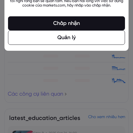
tôi nghĩ rằng bạn sẽ quan tâm. Nếu bạn hài lòng với việc sử dụng
cookie của markets.com, hãy nhấp vào chấp nhận.
Các công cụ liên quan
Chấp nhận
Tài sản
Bán
Mua
% Thay đổi
Quản lý
Các công cụ liên quan
latest_education_articles
Cho xem nhiều hơn