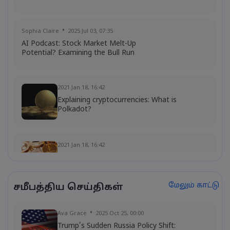
Sophia Claire
2025 Jul 03, 07:35
AI Podcast: Stock Market Melt-Up
Potential? Examining the Bull Run
2021 Jan 18, 16:42
Explaining cryptocurrencies: What is
Polkadot?
2021 Jan 18, 16:42
Cryptocurrency update: Polkadot jumps
while Bitcoin stalls
மேலும் காட்டு
சமீபத்திய செய்திகள்
Ava Grace
2025 Oct 25, 00:00
Trump's Sudden Russia Policy Shift: