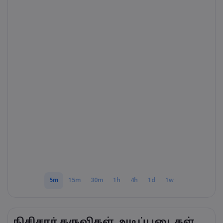
Markets.com - 
எதற்காக market
உதவி & ஆதரவ
உலகளாவிய ச
தொடர்பு ஆதரவு
தரவு & பாதுகாப
எங்கள் குழுமம்
புகார்கள்
ஆன்லைன் பாதுக
சட்டத் தொகுப்ப
விருதுகள் மற்றும
குக்கீ டிஸ்க்ள
சட்டத் தொகுப்பு
5m
15m
30m
1h
4h
1d
1w
நிசிசார் கருவிகள் அடிப்படைகள்