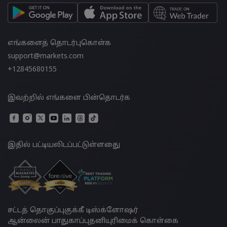
எங்களைத் தொடர்புகொள்க
support@markets.com
+12845680155
இவற்றில் எங்களை பின்தொடர்க
இதில் பட்டியலிடப்பட்டுள்ளதுை
சட்டத் தொகுப்பு
குக்கீ டிஸ்க்ளோஷர்
ஆன்லைன் பாதுகாப்பு
தனியுரிமைக் கொள்கை