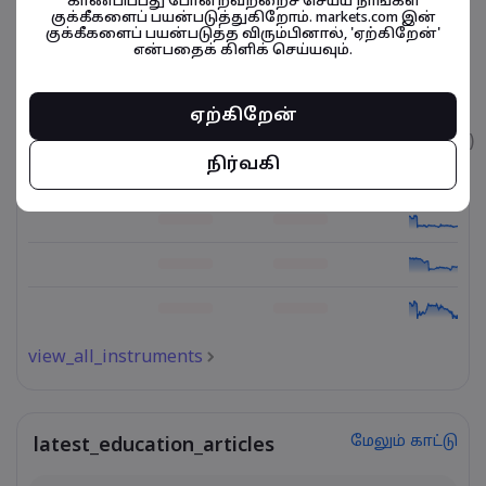
காண்பிப்பது போன்றவற்றைச் செய்ய நாங்கள்
குக்கீகளைப் பயன்படுத்துகிறோம். markets.com இன்
குக்கீகளைப் பயன்படுத்த விரும்பினால், 'ஏற்கிறேன்'
என்பதைக் கிளிக் செய்யவும்.
நிதிசார் கருவிகள் தொடர்பானவை
ஏற்கிறேன்
உடைமை
விற்பனை
வாங்குதல்
கட்டணம் (%)
நிர்வகி
view_all_instruments
மேலும் காட்டு
latest_education_articles