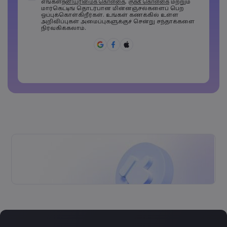
எங்கள்
தனியுரிமைக் கொள்கை
,
குக்கீ கொள்கை
மற்றும்
கடவுச்சொற்களில் குறைந்தது 1 எழுத்து பெரிய
மார்கெட்டிங் தொடர்பான மின்னஞ்சல்களைப் பெற
எழுத்தாக இருக்க வேண்டும்
ஒப்புக்கொள்கிறீர்கள். உங்கள் கணக்கில் உள்ள
கடவுச்சொற்களில் குறைந்தது 1 எழுத்து சிறிய
அறிவிப்புகள் அமைப்புகளுக்குச் சென்று சந்தாக்களை
எழுத்தாக இருக்க வேண்டும்
நிர்வகிக்கலாம்.
Password must contain ~!@#£%^&amp;*()_-
+=:;&lt;&gt;{,[]?,.
கடவுச்சொல்லைப் பொது இடங்களில்
பயன்படுத்தக் கூடாது
Password cannot contain non-latin characters
Passwords cannot contain spaces