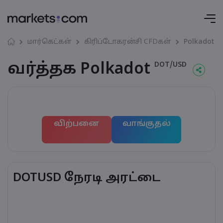
மார்கெட்கள்
கிரிப்டோகரன்சி CFDகள்
Polkadot
வர்த்தக Polkadot
DOT/USD
விற்பனை
வாங்குதல்
DOTUSD நேரடி அரட்டை