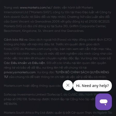
Trang web
www.markets.com/vc/
được vận hành bởi Markets
International Ltd (“Markets SVG”), công ty tồn tại theo Đạo luật về Công ty
Kinh doanh Quốc tế (Sửa đổi và Hợp nhất), Chương 149 của Luật sửa đổi
của Saint Vincent và Grenadines 2009, với giấy đăng ký số 27030 BC2023.
Markets SVG có địa chỉ đăng ký tại Suite 310, Griffith Corporate Center,
Beachmont, Kingstone, St. Vincent and the Grenadines.
Cảnh báo Rủi ro:
Giao dịch ngoại hối (Forex) và Hợp đồng chênh lệch (CFD)
không phù hợp với mọi nhà đầu tư. Trước khi quyết định giao dịch
Forex/CFD do Markets.com cung cấp, bạn nên xem xét cẩn thận mục tiêu,
tình hình tài chính, nhu cầu và mức độ kinh nghiệm của mình cũng như cân
nhắc việc tìm kiếm lời khuyên chuyên nghiệp độc lập. Vui lòng đọc toàn bộ
Các Điều khoản và Điều kiện
. Đối với các khiếu nại liên quan đến quyền
riêng tư và bảo vệ dữ liệu, vui lòng liên hệ với chúng tôi tại
privacy@markets.com
. Vui lòng đọc
TUYÊN BỐ CHÍNH SÁCH QUYỀN RIÊNG
TƯ
của chúng tôi để biết thông tin chi tiết về việc xử lý dữ liệu cá nhân.
Markets.com hoạt động thông qua các chi nhánh sau:
Safecap Investments Limited ('Safecap'), do CySEC điều hành theo giấy
phép số 092/08. Safecap được thành lập tại Cộng hòa Síp với số công ty
ΗΕ186196.
Markets South Africa Pty Ltd được quản lý bởi Cơ quan Thực thi Ngành Tài