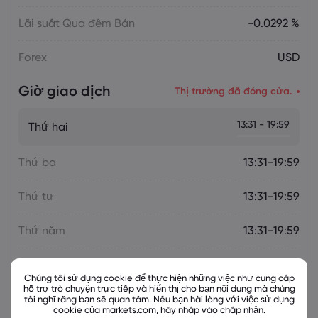
Lãi suất Qua đêm Bán
-0.0292 %
Forex
USD
Giờ giao dịch
Thị trường đã đóng cửa.
13:31 - 19:59
Thứ hai
Thứ ba
13:31-19:59
Thứ tư
13:31-19:59
Thứ năm
13:31-19:59
Thứ sáu
13:31-19:59
Chúng tôi sử dụng cookie để thực hiện những việc như cung cấp
hỗ trợ trò chuyện trực tiếp và hiển thị cho bạn nội dung mà chúng
tôi nghĩ rằng bạn sẽ quan tâm. Nếu bạn hài lòng với việc sử dụng
cookie của markets.com, hãy nhấp vào chấp nhận.