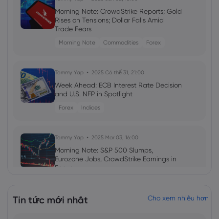
Morning Note: CrowdStrike Reports; Gold
Rises on Tensions; Dollar Falls Amid
Trade Fears
Morning Note
Commodities
Forex
Tommy Yap
2025 Có thể 31, 21:00
Week Ahead: ECB Interest Rate Decision
and U.S. NFP in Spotlight
Forex
Indices
Tommy Yap
2025 Mar 03, 16:00
Morning Note: S&P 500 Slumps,
Eurozone Jobs, CrowdStrike Earnings in
Focus
Morning Note
S&P 500
EUR
Tin tức mới nhất
Cho xem nhiều hơn
Tommy Yap
2025 Mar 01, 16:00