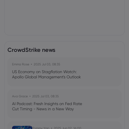
CrowdStrike news
Emma Rose
2025 Jul 03, 08:35
US Economy on Stagflation Watch:
Apollo Global Management's Outlook
Ava Grace
2025 Jul 03, 08:35
AI Podcast: Fresh Insights on Fed Rate
Cut Timing - News in a New Way
Tommy Yap
2025 Jun 02, 16:00