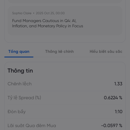
Sophia Claire
2025 Oct 25, 00:00
Fund Managers Cautious in Q4: AI,
Inflation, and Monetary Policy in Focus
Emma Rose
2025 Oct 25, 00:00
Tổng quan
Thống kê chính
Hiểu biết sâu sắc
US Government Shutdown Threatens
October Inflation Data Release
Thông tin
Sophia Claire
2025 Oct 24, 00:00
Chênh lệch
1.33
US-EU Relations: Russia Sanctions Unite
Despite Trade Tensions
Tỷ lệ Spread (%)
0.6224 %
Emma Rose
2025 Oct 24, 00:00
Đòn bẩy
1:10
BOJ Warns of Japan Stock Market
Overheating, U.S. Trade Policy Risk
Lãi suất Qua đêm Mua
-0.0597 %