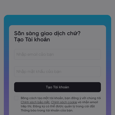
Sẵn sàng giao dịch chứ?
Tạo Tài khoản
Các mật khẩu phải dài từ 8 đến 15 ký tự
Các mật khẩu phải chứa ít nhất 1 chữ số
Các mật khẩu phải chứa ít nhất 1 ký tự viết hoa
Bằng cách tạo một tài khoản, bạn đồng ý với chúng tôi
Chính sách bảo mật
,
Chính sách cookie
và nhận email
Các mật khẩu phải chứa ít nhất 1 ký tự viết thường
tiếp thị. Đăng ký có thể được quản lý trong cài đặt
Mật khẩu phải chứa ~!@#£%^&amp;*()_-+=:;&lt;&gt;\{,\[]?,.
Thông báo trong tài khoản của bạn.