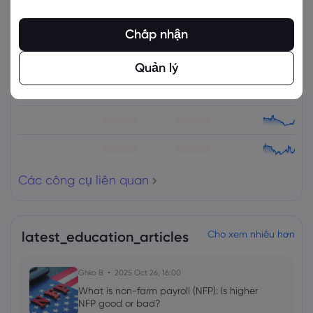
Các công cụ liên quan
Chấp nhận
Tài sản
Bán
Mua
% Thay đổi
Quản lý
Các công cụ liên quan
latest_education_articles
Cho xem nhiều hơn
Ghko B
2025 Oct 26, 16:00
What is non-farm payroll (NFP): Is higher
NFP good or bad?