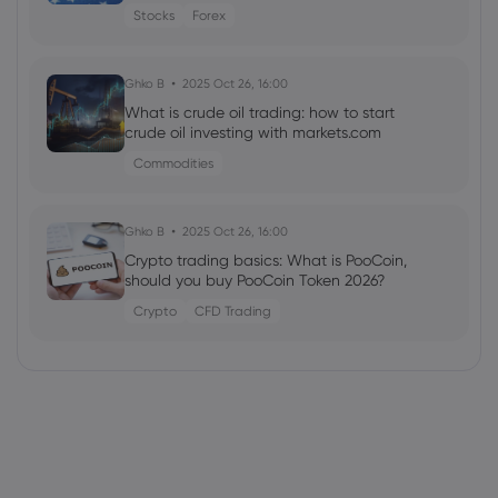
Stocks
Forex
Ghko B
2025 Oct 26, 16:00
What is crude oil trading: how to start
crude oil investing with markets.com
Commodities
Ghko B
2025 Oct 26, 16:00
Crypto trading basics: What is PooCoin,
should you buy PooCoin Token 2026?
Crypto
CFD Trading