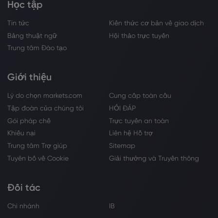
Học tập
Tin tức
Kiến thức cơ bản về giao dịch
Bảng thuật ngữ
Hội thảo trực tuyến
Trung tâm Đào tạo
Giới thiệu
Lý do chọn markets.com
Cung cấp toàn cầu
Tập đoàn của chúng tôi
HỎI ĐÁP
Gói pháp chế
Trực tuyến an toàn
Khiếu nại
Liên hệ Hỗ trợ
Trung tâm Trợ giúp
Sitemap
Tuyên bố về Cookie
Giải thưởng và Truyền thông
Đối tác
Chi nhánh
IB