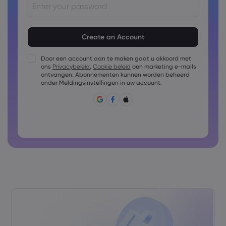
Het wachtwoord moet uit 8 tot 15 tekens bestaan
Het wachtwoord moet ten minste 1 cijfer bevatten
Het wachtwoord moet ten minste 1 hoofdletter bevatten
Door een account aan te maken gaat u akkoord met
ons
Privacybeleid
,
Cookie beleid
oen marketing e-mails
Het wachtwoord moet ten minste 1 kleine letter bevatten
ontvangen. Abonnementen kunnen worden beheerd
Wachtwoord mag bestaan uit: ~!@#£%^&amp;*()_-
onder Meldingsinstellingen in uw account.
+=:;&lt;&gt;{,[]?,.
Wachtwoord mag niet vaak gebruikt zijn
Wachtwoord mag alleen Latijnse tekens bevatten
Wachtwoorden mogen geen spaties bevatten