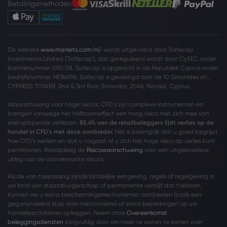
Betalingsmethoden
De website
www.markets.com/nl/
wordt uitgevoerd door Safecap
Investments Limited ('Safecap'), dat gereguleerd wordt door CySEC onder
licentienummer 092/08. Safecap is opgericht in de Republiek Cyprus onder
bedrijfsnummer HE186196. Safecap is gevestigd aan de 10 Simonides str.,
CYPRESS TOWER, 2nd & 3rd floor, Strovolos, 2046, Nicosia, Cyprus.
Waarschuwing voor hoge risico’s: CFD's zijn complexe instrumenten en
brengen vanwege het hefboomeffect een hoog risico met zich mee van
snel oplopende verliezen.
85.4% van de retailbeleggers lijdt verlies op de
handel in CFD's met deze aanbieder.
Het is belangrijk dat u goed begrijpt
hoe CFD's werken en dat u nagaat of u zich het hoge risico op verlies kunt
permitteren. Raadpleeg de
Risicowaarschuwing
voor een uitgebreidere
uitleg van de aanverwante risico's.
Als de van toepassing zijnde landelijke wetgeving, regels of regelgeving in
uw land van staatsburgerschap of permanente verblijf dat toelaten,
kunnen we u extra beschermingsmechanismen aanbieden (zoals een
gegarandeerd stop-loss-mechanisme) of extra beperkingen op uw
handelsactiviteiten opleggen. Neem onze
Overeenkomst
beleggingsdiensten
zorgvuldig door om meer te weten te komen over