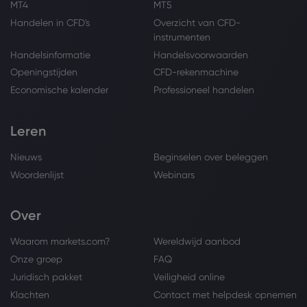
MT4
MT5
Handelen in CFD's
Overzicht van CFD-
instrumenten
Handelsinformatie
Handelsvoorwaarden
Openingstijden
CFD-rekenmachine
Economische kalender
Professioneel handelen
Leren
Nieuws
Beginselen over beleggen
Woordenlijst
Webinars
Over
Waarom markets.com?
Wereldwijd aanbod
Onze groep
FAQ
Juridisch pakket
Veiligheid online
Klachten
Contact met helpdesk opnemen