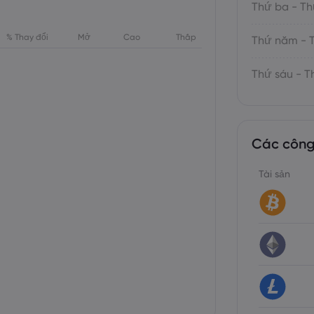
Thứ ba - Th
% Thay đổi
Mở
Cao
Thấp
Thứ năm - 
Thứ sáu - T
Các công
Tài sản