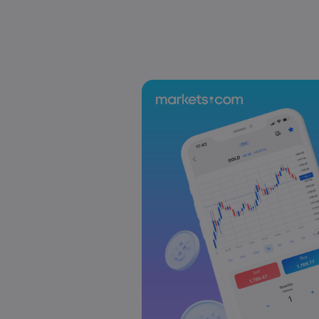
US-EU Relations: Russia Sanctions Unite Despite 
Emma Rose
2025 Oct 24, 00:00
BOJ Warns of Japan Stock Market Overheating, U.