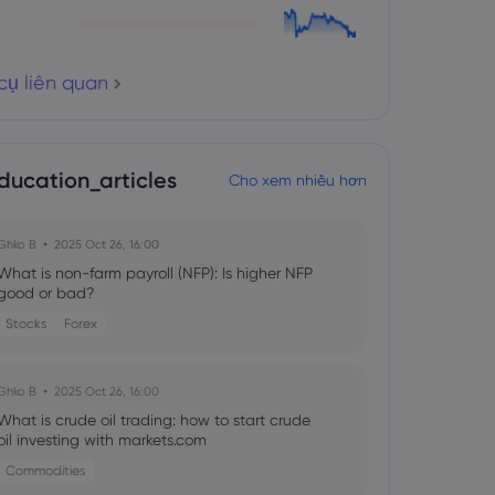
cụ liên quan
ducation_articles
Cho xem nhiều hơn
Ghko B
2025 Oct 26, 16:00
What is non-farm payroll (NFP): Is higher NFP
good or bad?
Stocks
Forex
Ghko B
2025 Oct 26, 16:00
What is crude oil trading: how to start crude
oil investing with markets.com
Commodities