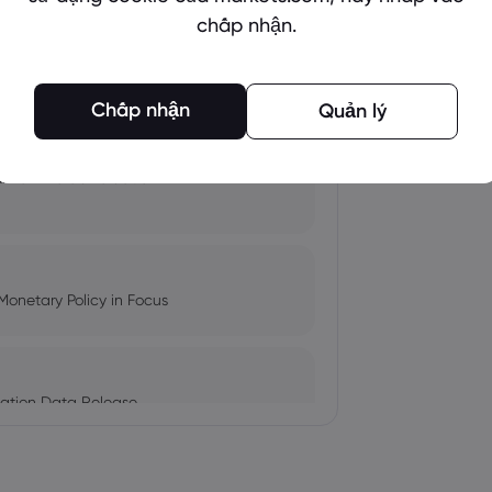
chấp nhận.
pacts, and Fed Rate Cut
Chấp nhận
Quản lý
Amid Nvidia's Valuation
Monetary Policy in Focus
ation Data Release