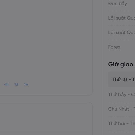
Đòn bẩy
Lãi suất Q
Lãi suất Q
Forex
Giờ giao 
Thứ tư - 
4h
1d
1w
Thứ bảy - C
Chủ Nhật - 
Thứ hai - T