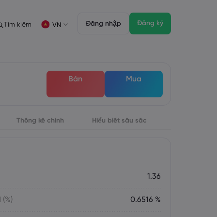
Đăng ký
Đăng nhập
Tìm kiếm
VN
ịch
ích
Gói pháp chế
Tính năng giao dịch
Gói pháp chế
Độ sâu của thị trường
English
English
Bán
Mua
English (ZA)
English (St. Vincent)
FD
 giao dịch
Dansk
Italiano
Danish
Italian
Bahasa Melayu
ภาษาไทย
Malay
Thai
िन्दी
Thống kê chính
Português
Hiểu biết sâu sắc
Hindi
Portuguese
đối với thị trường chứng khoán
Đáo hạn Hàng tuần
1.36
 (%)
0.6516 %