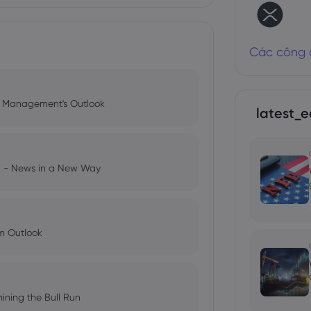
Các công 
l Management's Outlook
latest_e
ng - News in a New Way
im Outlook
ining the Bull Run