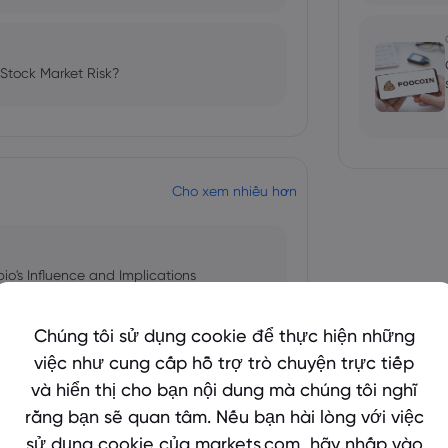
 Stock Market Risk?
Cho xem nhiều hơn
bio's Influence and Implications
Chúng tôi sử dụng cookie để thực hiện những
việc như cung cấp hỗ trợ trò chuyện trực tiếp
và hiển thị cho bạn nội dung mà chúng tôi nghĩ
 and Tech Stock Surge Amidst
rằng bạn sẽ quan tâm. Nếu bạn hài lòng với việc
sử dụng cookie của markets.com, hãy nhấp vào