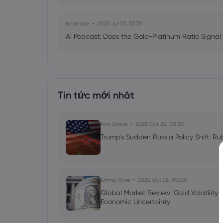
Noah Lee
2025 Jul 03, 07:35
AI Podcast: Does the Gold-Platinum Ratio Signal
Tin tức mới nhất
Ava Grace
2025 Oct 25, 00:00
Trump's Sudden Russia Policy Shift: Ru
Emma Rose
2025 Oct 25, 00:00
Global Market Review: Gold Volatility
Economic Uncertainty