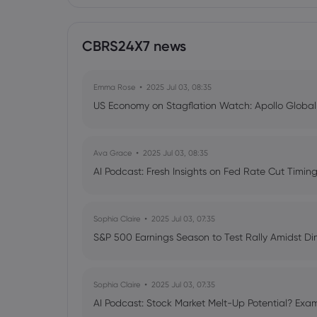
CBRS24X7 news
Emma Rose
2025 Jul 03, 08:35
US Economy on Stagflation Watch: Apollo Globa
Ava Grace
2025 Jul 03, 08:35
AI Podcast: Fresh Insights on Fed Rate Cut Timi
Sophia Claire
2025 Jul 03, 07:35
S&P 500 Earnings Season to Test Rally Amidst D
Sophia Claire
2025 Jul 03, 07:35
AI Podcast: Stock Market Melt-Up Potential? Exam