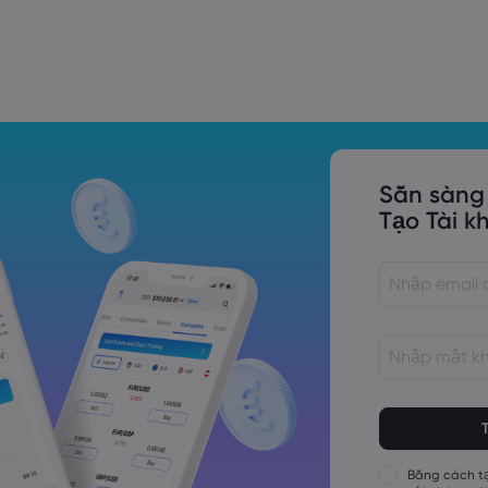
Trade Tensions
S. Trade Policy Risk
Sẵn sàng
Tạo Tài k
Các mật khẩu 
Các mật khẩu 
Các mật khẩu 
Bằng cách tạ