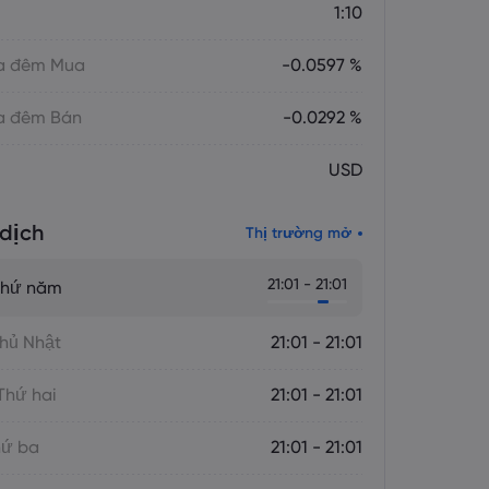
1:10
ua đêm Mua
-0.0597 %
ua đêm Bán
-0.0292 %
USD
dịch
Thị trường mở
21:01 - 21:01
Thứ năm
hủ Nhật
21:01 - 21:01
Thứ hai
21:01 - 21:01
hứ ba
21:01 - 21:01