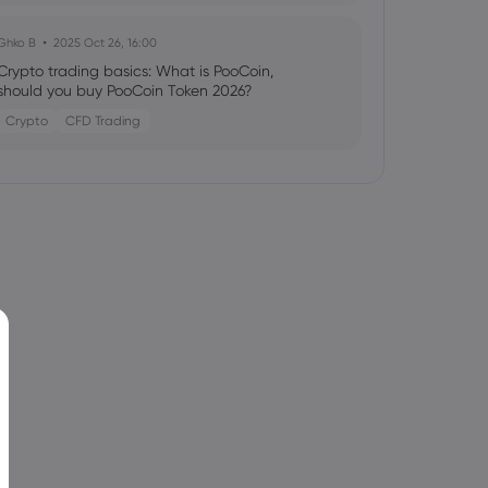
Ghko B
2025 Oct 26, 16:00
Crypto trading basics: What is PooCoin,
should you buy PooCoin Token 2026?
Crypto
CFD Trading