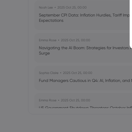
Noah Lee
2025 Oct 25, 00:00
September CPI Data: Inflation Hurdles, Tariff Im
Expectations
Emma Rose
2025 Oct 25, 00:00
Navigating the AI Boom: Strategies for Investors 
Surge
Sophia Claire
2025 Oct 25, 00:00
Fund Managers Cautious in Q4: AI, Inflation, and 
Emma Rose
2025 Oct 25, 00:00
US Government Shutdown Threatens October Infl
Sophia Claire
2025 Oct 24, 00:00