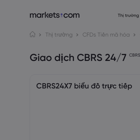
Thị trường
Giới thiệu về 
Nền tảng gi
Sả
Ngôn ngữ
Thị trường
CFDs Tiền mã hóa
Lý do chọn Market
Nền tảng Web
English
English
Forex
Giao dịch CBRS 24/7
English (Global)
English (EU)
Cung cấp toàn cầ
Ứng dụng
CBR
Deutsch
Español
Hàng
Tập đoàn của chún
MT4
German
Spanish (Latam)
Nederlands
العربية
Giải thưởng và Tru
MT5
Dutch
Arabic
Tiền 
繁體中文
简体中文
Giao dịch mạng 
Traditional Chinese
Simplified Chinese
CBRS24X7 biểu đồ trực tiếp
Bahasa Indonesia
한국어
Trái 
Trading Central
Indonesian
Korean