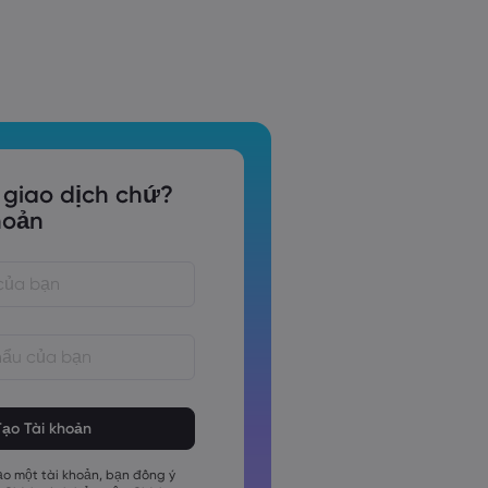
 giao dịch chứ?
hoản
phải dài từ 8 đến 15 ký tự
phải chứa ít nhất 1 chữ số
phải chứa ít nhất 1 ký tự viết hoa
o một tài khoản, bạn đồng ý