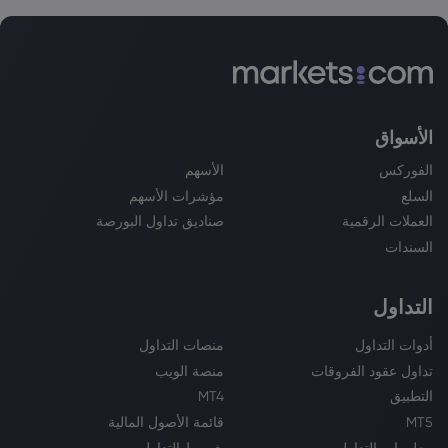
الأسواق
الفوركس
الأسهم
السلع
مؤشرات الأسهم
العملات الرقمية
صناديق تداول البورصة
السندات
التداول
أدوات التداول
منصات التداول
تداول عقود الفروقات
منصة الويب
التطبيق
MT4
MT5
قائمة الأصول المالية