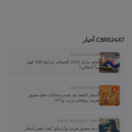
CBRS24X7 أخبار
2026 Aug 05, 16:04
نتائج سابك 2026: الخسائر تتراجع 80% فهل
بدأ التعافي؟
2026 Aug 05, 16:03
أسعار النفط بعد تقدم محادثات فتح مضيق
هرمز: توقعات برنت وWTI
2026 Aug 05, 16:02
Salma
أزمة مضيق هرمز وأرامكو: كيف تتغير أسعار