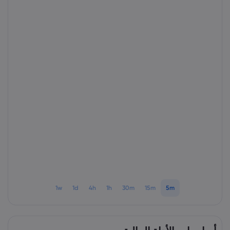
1w
1d
4h
1h
30m
15m
5m