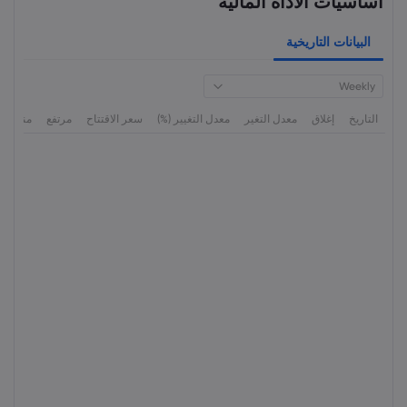
أساسيات الأداة المالية
البيانات التاريخية
Weekly
التاريخ
إغلاق
معدل التغير
معدل التغيير (%)
سعر الاقتتاح
مرتفع
منخفض