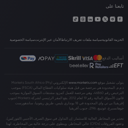
تابعنا على
الحزمة القانونية
سياسة ملفات تعريف الارتباط
الأمان عبر الإنترنت
سياسة الخصوصية
أساليب الدفع
يتولى تشغيل موقع
www.markets.com
الإلكتروني Markets South Africa (Pty)
ذ.م.م. المحدودة هي مرخصة من قبل هيئة سلوكيات القطاع المالي (FSCA) بموجب
الترخيص رقم 46860، وهي مرخصة للعمل كمزود مشتقات السوق الموازية بموجب
قانون الأسواق المالية رقم 19 لعام 2012. يقع المقر الرئيسي لشركة Markets (جنوب
إفريقيا) بي تي واي المحدودة في 18 بونداري بليس، طريق ريفونيا، ساندهورست
جوهانسبرغ، غوتينغ، 2196، جنوب أفريقيا
تحذير من المخاطر العالية للاستثمار: إن التداول في سوق الصرف الأجنبي (الفوركس)،
وعقود الفروقات (CFDs) عالي المخاطر، وينطوي على درجة عالية من المخاطرة، لهذا