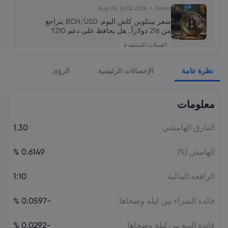
2026 Aug 05, 16:02
Salma
سعر بيتكوين كاش اليوم: BCH/USD يتراجع
من 216 دولاراً.. هل يحافظ على دعم 210؟
العملات المشفرة
نظرة عامة
الإحصائات الرئيسية
الرؤى
2026 Aug 04, 16:04
Salma
سهم SpaceX يتراجع رغم نمو الإيرادات 92%..
ما توقعات SPCX بعد فك الحظر؟
معلومات
الأسهم
الفارق الهامشي
1.30
2026 Aug 04, 16:03
Salma
الهامش (%)
0.6149 %
أسعار الذهب في الإمارات والسعودية – 5
أغسطس （XAU/USD）2026
الرافعة المالية
1:10
السلع
فائدة الشراء بين ليلة وضحاها
-0.0597 %
2026 Aug 04, 16:03
Salma
فائدة البيع بين ليلة وضحاها
آمال توسيع المرور عبر مضيق هرمز تضغط
-0.0292 %